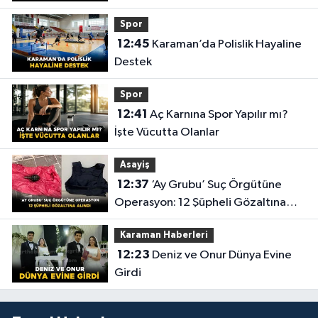
Spor
12:45
Karaman’da Polislik Hayaline
Destek
Spor
12:41
Aç Karnına Spor Yapılır mı?
İşte Vücutta Olanlar
Asayiş
12:37
‘Ay Grubu’ Suç Örgütüne
Operasyon: 12 Şüpheli Gözaltına
Alındı
Karaman Haberleri
12:23
Deniz ve Onur Dünya Evine
Girdi