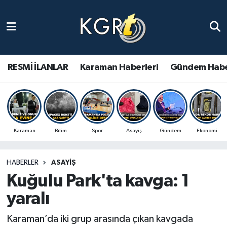
Karaman Haberleri
Gündem Haberleri
RESMİ İLANLAR
Karaman Haberleri
Gündem Habe
Güncel Haberler
Spor Haberleri
Karaman
Bilim
Spor
Asayiş
Gündem
Ekonomi
Asayiş Haberleri
HABERLER
ASAYIŞ
Ulusal Haberler
Kuğulu Park'ta kavga: 1
Vefat Edenler
yaralı
Karaman’da iki grup arasında çıkan kavgada