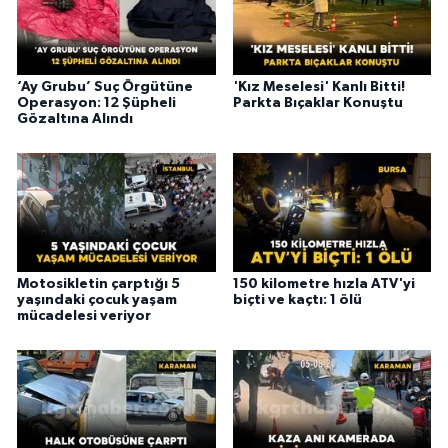
‘Ay Grubu’ Suç Örgütüne
'Kız Meselesi' Kanlı Bitti!
Operasyon: 12 Şüpheli
Parkta Bıçaklar Konuştu
Gözaltına Alındı
Motosikletin çarptığı 5
150 kilometre hızla ATV'yi
yaşındaki çocuk yaşam
biçti ve kaçtı: 1 ölü
mücadelesi veriyor