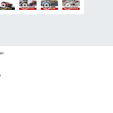
eri
i