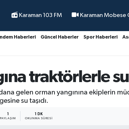
Karaman 103 FM
Karaman Mobese Ca
ndem Haberleri
Güncel Haberler
Spor Haberleri
As
ına traktörlerle su
ydana gelen orman yangınına ekiplerin m
gesine su taşıdı.
1
1 DK
PAYLAŞIM
OKUNMA SÜRESI