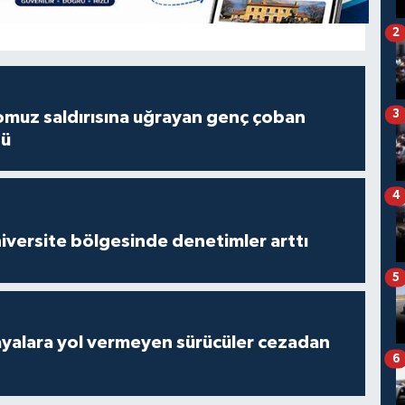
2
3
muz saldırısına uğrayan genç çoban
dü
4
versite bölgesinde denetimler arttı
5
yalara yol vermeyen sürücüler cezadan
6