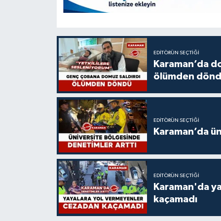
EDITÖRÜN SEÇTIĞI
Karaman’da do
ölümden dön
EDITÖRÜN SEÇTIĞI
Karaman’da üni
EDITÖRÜN SEÇTIĞI
Karaman'da ya
kaçamadı