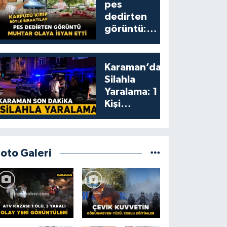
pes
dedirten
görüntü:
karpuzu
yumruklayıp
yediler,
Karaman’da
artıklarını
Silahla
kamelyada
Yaralama: 1
bıraktılar
Kişi
Yaralandı
Foto Galeri