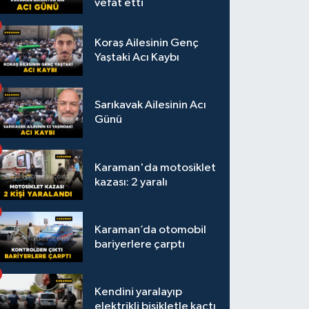
vefat etti
Koraş Ailesinin Genç
Yaştaki Acı Kaybı
Sarıkavak Ailesinin Acı
Günü
Karaman'da motosiklet
kazası: 2 yaralı
Karaman’da otomobil
bariyerlere çarptı
Kendini yaralayıp
elektrikli bisikletle kaçtı