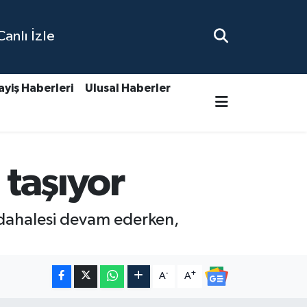
nlı İzle
ayiş Haberleri
Ulusal Haberler
 taşıyor
üdahalesi devam ederken,
-
+
A
A