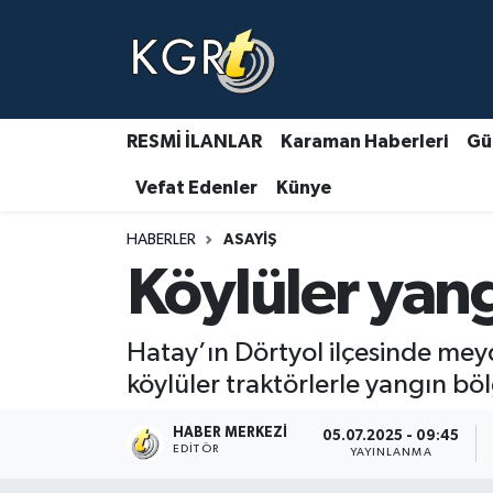
Karaman Haberleri
Gündem Haberleri
RESMİ İLANLAR
Karaman Haberleri
Gü
Vefat Edenler
Künye
Güncel Haberler
HABERLER
ASAYIŞ
Spor Haberleri
Köylüler yang
Asayiş Haberleri
Hatay’ın Dörtyol ilçesinde me
Ulusal Haberler
köylüler traktörlerle yangın böl
Vefat Edenler
HABER MERKEZI
05.07.2025 - 09:45
EDITÖR
YAYINLANMA