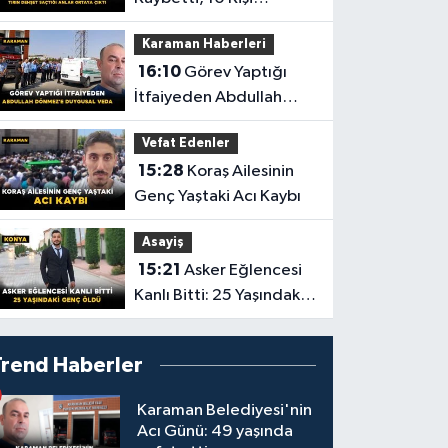
Yaralandı! Tırın Dehşet
Karaman Haberleri
Saçtığı Anlar Ortaya
16:10
Görev Yaptığı
Çıktı
İtfaiyeden Abdullah
Dönmez'e Duygusal
Vefat Edenler
Veda
15:28
Koraş Ailesinin
Genç Yaştaki Acı Kaybı
Asayiş
15:21
Asker Eğlencesi
Kanlı Bitti: 25 Yaşındaki
Genç Öldü
Trend Haberler
Karaman Belediyesi'nin
Acı Günü: 49 yaşında