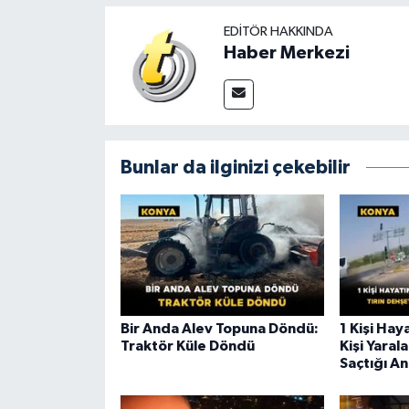
EDITÖR HAKKINDA
Haber Merkezi
Bunlar da ilginizi çekebilir
Bir Anda Alev Topuna Döndü:
1 Kişi Hay
Traktör Küle Döndü
Kişi Yaral
Saçtığı An