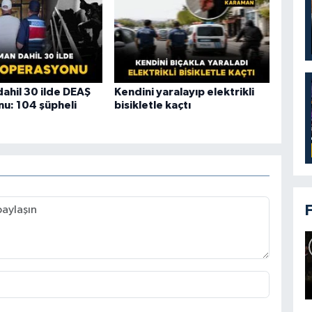
ahil 30 ilde DEAŞ
Kendini yaralayıp elektrikli
u: 104 şüpheli
bisikletle kaçtı