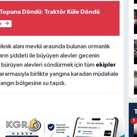
 Topuna Döndü: Traktör Küle Döndü
e
piknik alanı mevkii arasında bulunan ormanlık
rın şiddeti ile büyüyen alevler gecenin
la bürüyen alevleri söndürmek için tüm
ekipler
ararmasıyla birlikte yangına karadan müdahale
angın bölgesine su taşıdı.
1