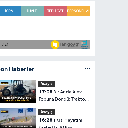
Son Haberler
Asayiş
17:08
Bir Anda Alev
Topuna Döndü: Traktör
Küle Döndü
Asayiş
16:28
1 Kişi Hayatını
Kaybetti, 10 Kişi