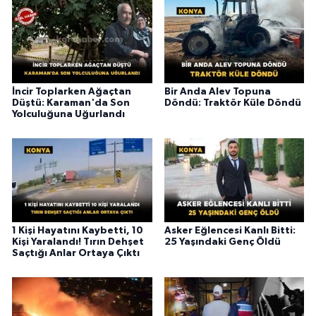
İncir Toplarken Ağaçtan
Bir Anda Alev Topuna
Düştü: Karaman'da Son
Döndü: Traktör Küle Döndü
Yolculuğuna Uğurlandı
1 Kişi Hayatını Kaybetti, 10
Asker Eğlencesi Kanlı Bitti:
Kişi Yaralandı! Tırın Dehşet
25 Yaşındaki Genç Öldü
Saçtığı Anlar Ortaya Çıktı