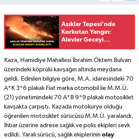
Aşıklar Tepesi'nde
Korkutan Yangın:
Alevler Geceyi
Aydınlattı
Kaza, Hamidiye Mahallesi İbrahim Öktem Bulvarı
üzerindeki köprülü kavşağın altında meydana
geldi. Edinilen bilgiye göre, M.A. idaresindeki 70
A*K 3*6 plakalı Fiat marka otomobil ile M.M.Ü.
(21) yönetimindeki 70 A*B 9*9 plakalı motosiklet
kavşakta çarpıştı. Kazada motokurye olduğu
öğrenilen motosiklet sürücüsü M.M.Ü. yaralandı.
İhbar üzerine adrese sağlık ve polis ekipleri sevk
edildi. Yaralı sürücü, sağlık ekiplerinin
olay