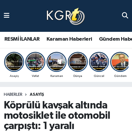
Karaman Haberleri
Gündem Haberleri
RESMİ İLANLAR
Karaman Haberleri
Gündem Habe
Güncel Haberler
Spor Haberleri
Asayiş
Vefat
Karaman
Dünya
Güncel
Gündem
Asayiş Haberleri
HABERLER
ASAYIŞ
Ulusal Haberler
Köprülü kavşak altında
Vefat Edenler
motosiklet ile otomobil
çarpıştı: 1 yaralı