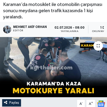
Karaman’da motosiklet ile otomobilin çarpışması
sonucu meydana gelen trafik kazasında 1 kişi
yaralandı.
MEHMET AKIF ORHAN
02.07.2026 - 08:00
1 DK
EDITÖR
YAYINLANMA
OKUNMA S
Paylaş
-
+
A
A