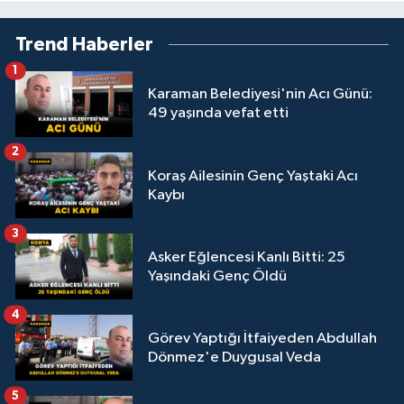
Trend Haberler
1
Karaman Belediyesi'nin Acı Günü:
49 yaşında vefat etti
2
Koraş Ailesinin Genç Yaştaki Acı
Kaybı
3
Asker Eğlencesi Kanlı Bitti: 25
Yaşındaki Genç Öldü
4
Görev Yaptığı İtfaiyeden Abdullah
Dönmez'e Duygusal Veda
5