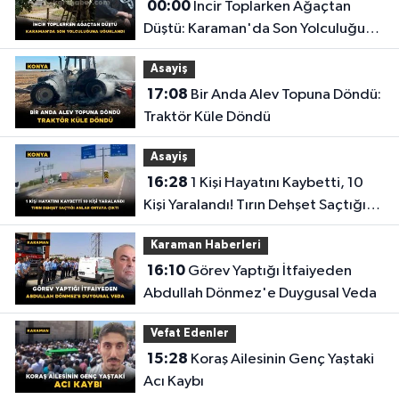
00:00
İncir Toplarken Ağaçtan
Düştü: Karaman'da Son Yolculuğuna
Uğurlandı
Asayiş
17:08
Bir Anda Alev Topuna Döndü:
Traktör Küle Döndü
Asayiş
16:28
1 Kişi Hayatını Kaybetti, 10
Kişi Yaralandı! Tırın Dehşet Saçtığı
Anlar Ortaya Çıktı
Karaman Haberleri
16:10
Görev Yaptığı İtfaiyeden
Abdullah Dönmez'e Duygusal Veda
Vefat Edenler
15:28
Koraş Ailesinin Genç Yaştaki
Acı Kaybı