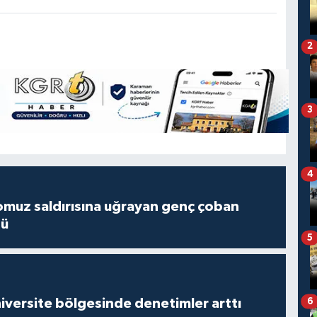
2
3
4
muz saldırısına uğrayan genç çoban
dü
5
versite bölgesinde denetimler arttı
6