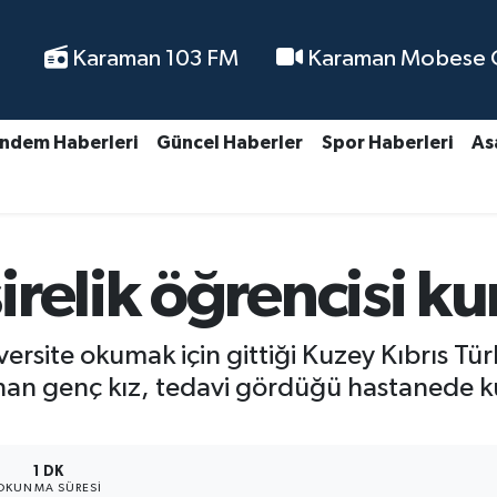
Karaman 103 FM
Karaman Mobese Ca
ndem Haberleri
Güncel Haberler
Spor Haberleri
As
relik öğrencisi ku
versite okumak için gittiği Kuzey Kıbrıs T
nan genç kız, tedavi gördüğü hastanede k
1 DK
OKUNMA SÜRESI