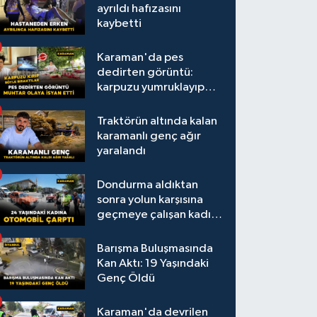
ayrıldı hafızasını
kaybetti
Karaman'da pes
dedirten görüntü:
karpuzu yumruklayıp
yediler, artıklarını
kamelyada bıraktılar
Traktörün altında kalan
karamanlı genç ağır
yaralandı
Dondurma aldıktan
sonra yolun karşısına
geçmeye çalışan kadına
otomobil çarptı
Barışma Buluşmasında
Kan Aktı: 19 Yaşındaki
Genç Öldü
Karaman'da devrilen