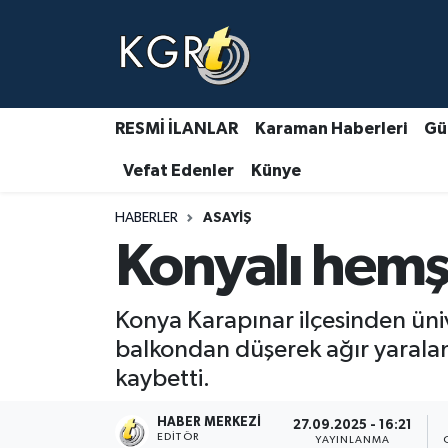
Karaman Haberleri
Gündem Haberleri
RESMİ İLANLAR
Karaman Haberleri
Gü
Vefat Edenler
Künye
Güncel Haberler
HABERLER
ASAYIŞ
Spor Haberleri
Konyalı hemşi
Asayiş Haberleri
Konya Karapınar ilçesinden üni
Ulusal Haberler
balkondan düşerek ağır yarala
kaybetti.
Vefat Edenler
HABER MERKEZI
27.09.2025 - 16:21
EDITÖR
YAYINLANMA