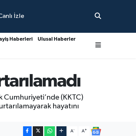
nlı İzle
ayiş Haberleri
Ulusal Haberler
rtarılamadı
ürk Cumhuriyeti’nde (KKTC)
urtarılamayarak hayatını
-
+
A
A