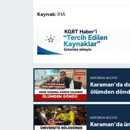
Kaynak:
İHA
EDITÖRÜN SEÇTIĞI
Karaman’da do
ölümden dön
EDITÖRÜN SEÇTIĞI
Karaman’da üni