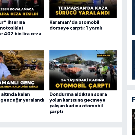
ur” ihtarına
Karaman'da otomobil
motosiklet
dorseye çarptı: 1 yaralı
 402 bin lira ceza
altında kalan
Dondurma aldıktan sonra
 genç ağır yaralandı
yolun karşısına geçmeye
çalışan kadına otomobil
çarptı