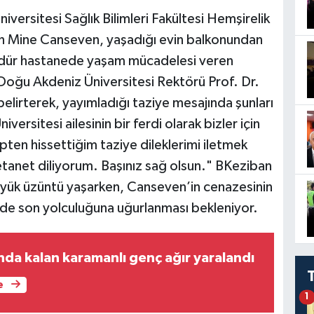
versitesi Sağlık Bilimleri Fakültesi Hemşirelik
an Mine Canseven, yaşadığı evin balkonundan
ündür hastanede yaşam mücadelesi veren
 Doğu Akdeniz Üniversitesi Rektörü Prof. Dr.
ı belirterek, yayımladığı taziye mesajında şunları
versitesi ailesinin bir ferdi olarak bizler için
ten hissettiğim taziye dileklerimi iletmek
metanet diliyorum. Başınız sağ olsun." BKeziban
büyük üzüntü yaşarken, Canseven’in cenazesinin
nde son yolculuğuna uğurlanması bekleniyor.
nda kalan karamanlı genç ağır yaralandı
e
1