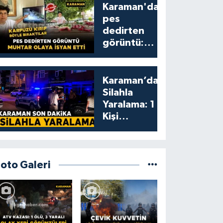
Karaman'da
pes
dedirten
görüntü:
karpuzu
yumruklayıp
yediler,
Karaman’da
artıklarını
Silahla
kamelyada
Yaralama: 1
bıraktılar
Kişi
Yaralandı
Foto Galeri