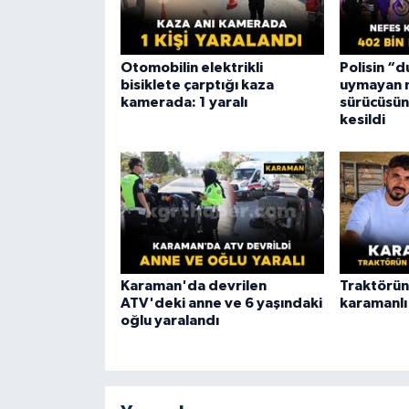
Otomobilin elektrikli
Polisin “d
bisiklete çarptığı kaza
uymayan 
kamerada: 1 yaralı
sürücüsüne
kesildi
Karaman'da devrilen
Traktörün 
ATV'deki anne ve 6 yaşındaki
karamanlı
oğlu yaralandı