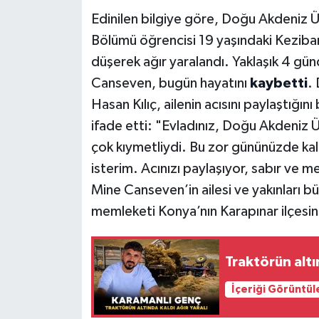
Edinilen bilgiye göre, Doğu Akdeniz Üni
Bölümü öğrencisi 19 yaşındaki Kezib
düşerek ağır yaralandı. Yaklaşık 4 g
Canseven, bugün hayatını
kaybetti
.
Hasan Kılıç, ailenin acısını paylaştığın
ifade etti: "Evladınız, Doğu Akdeniz Üni
çok kıymetliydi. Bu zor gününüzde kalp
isterim. Acınızı paylaşıyor, sabır ve 
Mine Canseven’in ailesi ve yakınları 
memleketi Konya’nın Karapınar ilçesi
Traktörün altı
İçeriği Görüntül