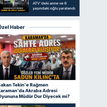
ATV'deki anne ve 6
yaşındaki oğlu yaralandı
Özel Haber
Bakan Tekin'e Rağmen
Karaman’da Akraba Adresi
Oyununa Müdür Dur Diyecek mi?