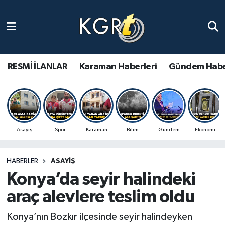
Karaman Haberleri
Gündem Haberleri
RESMİ İLANLAR
Karaman Haberleri
Gündem Habe
Güncel Haberler
Spor Haberleri
Asayiş
Spor
Karaman
Bilim
Gündem
Ekonomi
Asayiş Haberleri
HABERLER
ASAYIŞ
Ulusal Haberler
Konya’da seyir halindeki
Vefat Edenler
araç alevlere teslim oldu
Konya’nın Bozkır ilçesinde seyir halindeyken