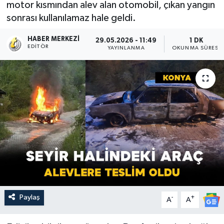
motor kısmından alev alan otomobil, çıkan yangın
sonrası kullanılamaz hale geldi.
HABER MERKEZI
29.05.2026 - 11:49
1 DK
EDITÖR
YAYINLANMA
OKUNMA SÜRESI
Paylaş
-
+
A
A