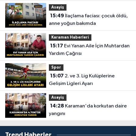
Asayiş
15:49
İlaçlama faciası: çocuk öldü,
anne yoğun bakımda
Karaman Haberleri
15:17
Evi Yanan Aile İçin Muhtardan
Yardım Çağrısı
Spor
15:07
2. ve 3. Lig Kulüplerine
Gelişim Ligleri Ayarı
Asayiş
14:28
Karaman'da korkutan daire
yangını
Trend Haberler