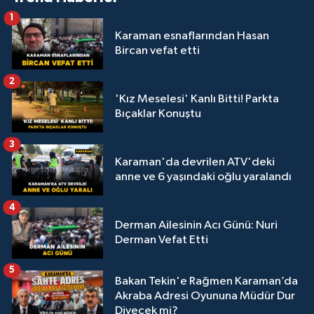
1
Karaman esnaflarından Hasan
Bircan vefat etti
2
'Kız Meselesi' Kanlı Bitti! Parkta
Bıçaklar Konuştu
3
Karaman'da devrilen ATV'deki
anne ve 6 yaşındaki oğlu yaralandı
4
Derman Ailesinin Acı Günü: Nuri
Derman Vefat Etti
5
Bakan Tekin'e Rağmen Karaman’da
Akraba Adresi Oyununa Müdür Dur
Diyecek mi?