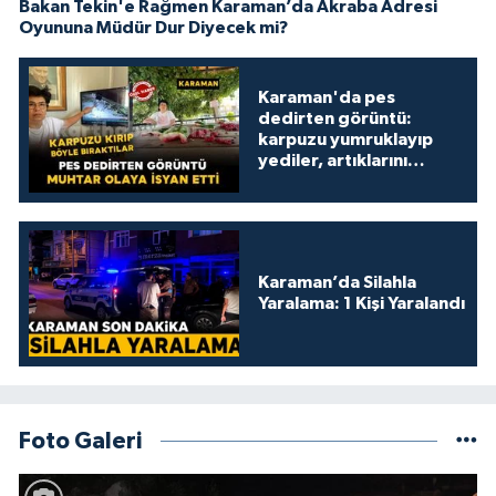
Bakan Tekin'e Rağmen Karaman’da Akraba Adresi
Oyununa Müdür Dur Diyecek mi?
Karaman'da pes
dedirten görüntü:
karpuzu yumruklayıp
yediler, artıklarını
kamelyada bıraktılar
Karaman’da Silahla
Yaralama: 1 Kişi Yaralandı
Foto Galeri