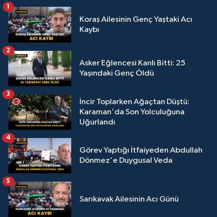
1
Koraş Ailesinin Genç Yaştaki Acı
Kaybı
2
Asker Eğlencesi Kanlı Bitti: 25
Yaşındaki Genç Öldü
3
İncir Toplarken Ağaçtan Düştü:
Karaman'da Son Yolculuğuna
Uğurlandı
4
Görev Yaptığı İtfaiyeden Abdullah
Dönmez'e Duygusal Veda
5
Sarıkavak Ailesinin Acı Günü