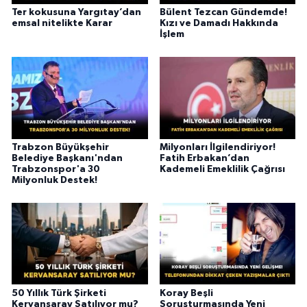
Ter kokusuna Yargıtay’dan
Bülent Tezcan Gündemde!
emsal nitelikte Karar
Kızı ve Damadı Hakkında
İşlem
Trabzon Büyükşehir
Milyonları İlgilendiriyor!
Belediye Başkanı'ndan
Fatih Erbakan’dan
Trabzonspor'a 30
Kademeli Emeklilik Çağrısı
Milyonluk Destek!
50 Yıllık Türk Şirketi
Koray Beşli
Kervansaray Satılıyor mu?
Soruşturmasında Yeni