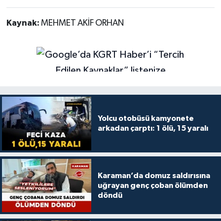
Yazışmalar Çıktı
Kaynak:
MEHMET AKİF ORHAN
Yolcu otobüsü kamyonete
arkadan çarptı: 1 ölü, 15 yaralı
Karaman’da domuz saldırısına
uğrayan genç çoban ölümden
döndü