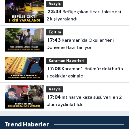
Asayiş
23:34
Refüje çıkan ticari taksideki
2 kişi yaralandı
Eğitim
17:43
Karaman’da Okullar Yeni
Döneme Hazırlanıyor
Karaman Haberleri
17:08
Karaman'ı önümüzdeki hafta
sıcaklıklar esir aldı
Asayiş
17:04
İntihar ve kaza süsü verilen 2
ölüm aydınlatıldı
Trend Haberler