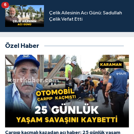
6
Çelik Ailesinin Acı Günü: Sadullah
Çelik Vefat Etti
Özel Haber
Çarpıp kaçmalı kazadan acı haber: 25 günlük yaşam