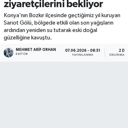
ziyaretçilerini bekliyor
Konya'nın Bozkır ilçesinde geçtiğimiz yıl kuruyan
Sarıot Gölü, bölgede etkili olan son yağışların
ardından yeniden su tutarak eski doğal
güzelliğine kavuştu.
MEHMET AKIF ORHAN
07.06.2026 - 08:51
2 DK
EDITÖR
YAYINLANMA
OKUNMA S