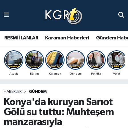
Karaman Haberleri
Gündem Haberleri
RESMİ İLANLAR
Karaman Haberleri
Gündem Habe
Güncel Haberler
Spor Haberleri
Asayiş
Eğitim
Karaman
Gündem
Politika
Vefat
Asayiş Haberleri
HABERLER
GÜNDEM
Ulusal Haberler
Konya'da kuruyan Sarıot
Vefat Edenler
Gölü su tuttu: Muhteşem
manzarasıyla