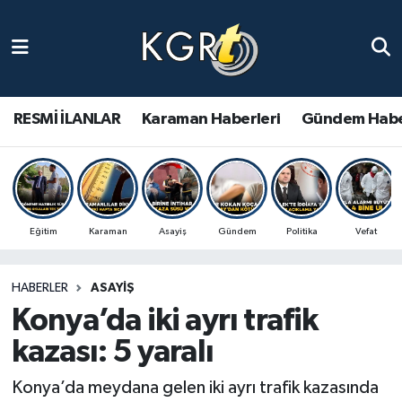
Karaman Haberleri
Gündem Haberleri
RESMİ İLANLAR
Karaman Haberleri
Gündem Habe
Güncel Haberler
Spor Haberleri
Eğitim
Karaman
Asayiş
Gündem
Politika
Vefat
Asayiş Haberleri
HABERLER
ASAYIŞ
Ulusal Haberler
Konya’da iki ayrı trafik
Vefat Edenler
kazası: 5 yaralı
Konya’da meydana gelen iki ayrı trafik kazasında