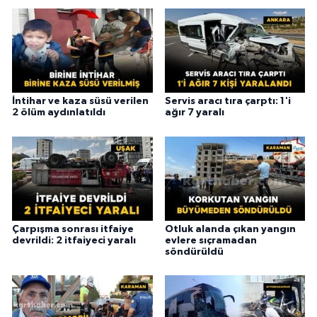
İntihar ve kaza süsü verilen
Servis aracı tıra çarptı: 1'i
2 ölüm aydınlatıldı
ağır 7 yaralı
Çarpışma sonrası itfaiye
Otluk alanda çıkan yangın
devrildi: 2 itfaiyeci yaralı
evlere sıçramadan
söndürüldü