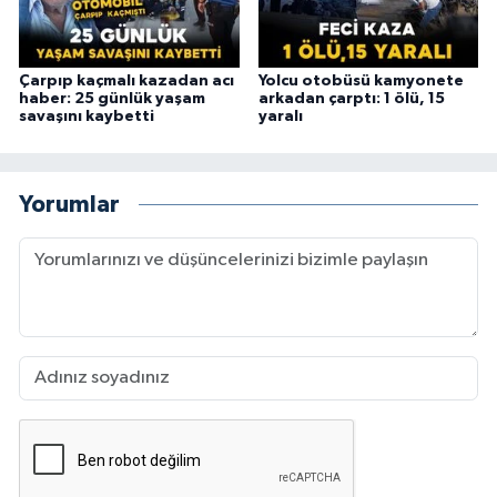
Çarpıp kaçmalı kazadan acı
Yolcu otobüsü kamyonete
haber: 25 günlük yaşam
arkadan çarptı: 1 ölü, 15
savaşını kaybetti
yaralı
Yorumlar