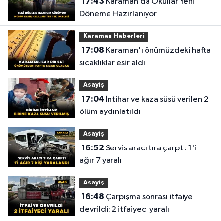
17:43
Karaman’da Okullar Yeni
Döneme Hazırlanıyor
Karaman Haberleri
17:08
Karaman'ı önümüzdeki hafta
sıcaklıklar esir aldı
Asayiş
17:04
İntihar ve kaza süsü verilen 2
ölüm aydınlatıldı
Asayiş
16:52
Servis aracı tıra çarptı: 1'i
ağır 7 yaralı
Asayiş
16:48
Çarpışma sonrası itfaiye
devrildi: 2 itfaiyeci yaralı