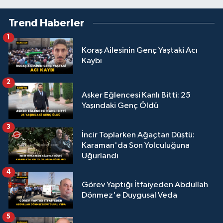
Trend Haberler
1
Koraş Ailesinin Genç Yaştaki Acı
Kaybı
2
Asker Eğlencesi Kanlı Bitti: 25
Yaşındaki Genç Öldü
3
İncir Toplarken Ağaçtan Düştü:
Karaman'da Son Yolculuğuna
Uğurlandı
4
Görev Yaptığı İtfaiyeden Abdullah
Dönmez'e Duygusal Veda
5