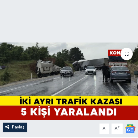
Paylaş
-
+
A
A