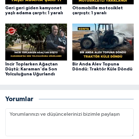
Geri geri giden kamyonet
Otomobille motosiklet
yaşlı adama çarptı: 1 yaralı
çarpıştı: 1 yaralı
İncir Toplarken Ağaçtan
Bir Anda Alev Topuna
Düştü: Karaman'da Son
Döndü: Traktör Küle Döndü
Yolculuğuna Uğurlandı
Yorumlar