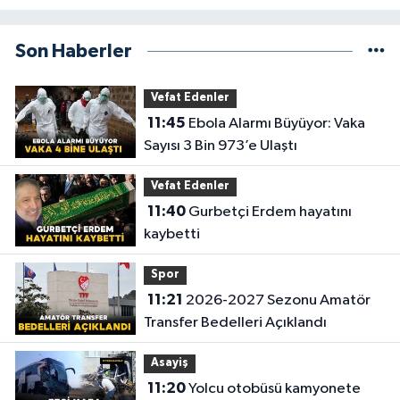
Son Haberler
Vefat Edenler
11:45
Ebola Alarmı Büyüyor: Vaka
Sayısı 3 Bin 973’e Ulaştı
Vefat Edenler
11:40
Gurbetçi Erdem hayatını
kaybetti
Spor
11:21
2026-2027 Sezonu Amatör
Transfer Bedelleri Açıklandı
Asayiş
11:20
Yolcu otobüsü kamyonete