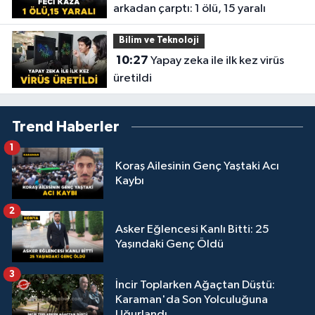
arkadan çarptı: 1 ölü, 15 yaralı
Bilim ve Teknoloji
10:27
Yapay zeka ile ilk kez virüs
üretildi
Trend Haberler
1
Koraş Ailesinin Genç Yaştaki Acı
Kaybı
2
Asker Eğlencesi Kanlı Bitti: 25
Yaşındaki Genç Öldü
3
İncir Toplarken Ağaçtan Düştü:
Karaman'da Son Yolculuğuna
Uğurlandı