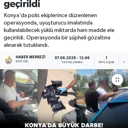
geçirildi
Konya’da polis ekiplerince düzenlenen
operasyonda, uyuşturucu imalatında
kullanılabilecek yüklü miktarda ham madde ele
geçirildi. Operasyonda bir şüpheli gözaltına
alınarak tutuklandı.
HABER MERKEZI
07.06.2026 - 12:46
1
EDITÖR
YAYINLANMA
PAYLAŞIM
OK