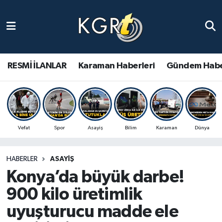
Karaman Haberleri
Gündem Haberleri
RESMİ İLANLAR
Karaman Haberleri
Gündem Habe
Güncel Haberler
Spor Haberleri
Vefat
Spor
Asayiş
Bilim
Karaman
Dünya
Asayiş Haberleri
HABERLER
ASAYIŞ
Ulusal Haberler
Konya’da büyük darbe!
Vefat Edenler
900 kilo üretimlik
uyuşturucu madde ele