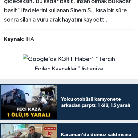
gideceksin. Bu kadar basit. İnsan olmak bu kadar
basit" ifadelerini kullanan Sinem S., kısa bir süre
sonra silahla vurularak hayatını kaybetti.
Kaynak:
İHA
Yolcu otobüsü kamyonete
arkadan çarptı: 1 ölü, 15 yaralı
Karaman’da domuz saldırısına