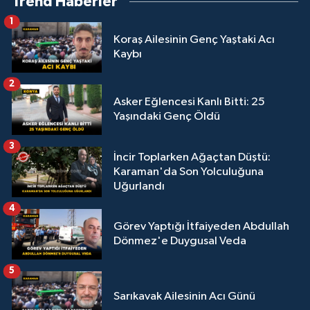
Trend Haberler
1
Koraş Ailesinin Genç Yaştaki Acı
Kaybı
2
Asker Eğlencesi Kanlı Bitti: 25
Yaşındaki Genç Öldü
3
İncir Toplarken Ağaçtan Düştü:
Karaman'da Son Yolculuğuna
Uğurlandı
4
Görev Yaptığı İtfaiyeden Abdullah
Dönmez'e Duygusal Veda
5
Sarıkavak Ailesinin Acı Günü