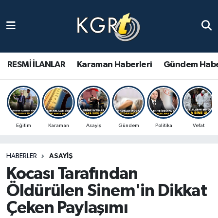
Karaman Haberleri
Gündem Haberleri
RESMİ İLANLAR
Karaman Haberleri
Gündem Habe
Güncel Haberler
Spor Haberleri
Eğitim
Karaman
Asayiş
Gündem
Politika
Vefat
Asayiş Haberleri
HABERLER
ASAYIŞ
Ulusal Haberler
Kocası Tarafından
Vefat Edenler
Öldürülen Sinem'in Dikkat
Çeken Paylaşımı