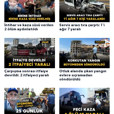
İntihar ve kaza süsü verilen
Servis aracı tıra çarptı: 1'i
2 ölüm aydınlatıldı
ağır 7 yaralı
Çarpışma sonrası itfaiye
Otluk alanda çıkan yangın
devrildi: 2 itfaiyeci yaralı
evlere sıçramadan
söndürüldü