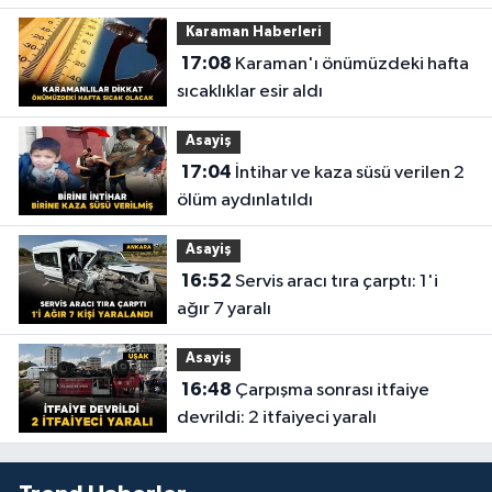
Karaman Haberleri
17:08
Karaman'ı önümüzdeki hafta
sıcaklıklar esir aldı
Asayiş
17:04
İntihar ve kaza süsü verilen 2
ölüm aydınlatıldı
Asayiş
16:52
Servis aracı tıra çarptı: 1'i
ağır 7 yaralı
Asayiş
16:48
Çarpışma sonrası itfaiye
devrildi: 2 itfaiyeci yaralı