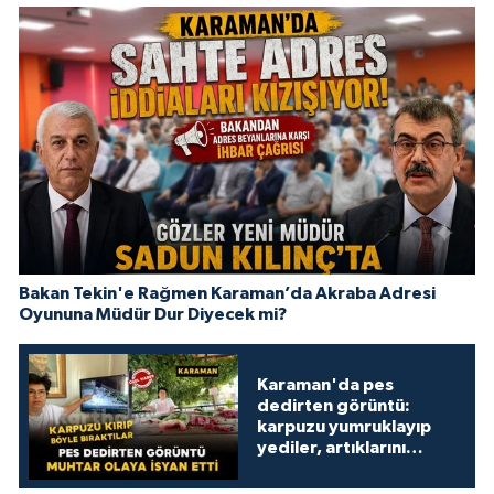
Bakan Tekin'e Rağmen Karaman’da Akraba Adresi
Oyununa Müdür Dur Diyecek mi?
Karaman'da pes
dedirten görüntü:
karpuzu yumruklayıp
yediler, artıklarını
kamelyada bıraktılar