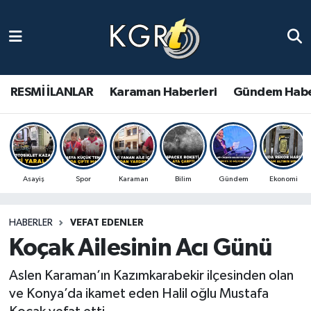
Karaman Haberleri
Gündem Haberleri
RESMİ İLANLAR
Karaman Haberleri
Gündem Habe
Güncel Haberler
Spor Haberleri
Asayiş
Spor
Karaman
Bilim
Gündem
Ekonomi
Asayiş Haberleri
HABERLER
VEFAT EDENLER
Ulusal Haberler
Koçak Ailesinin Acı Günü
Vefat Edenler
Aslen Karaman’ın Kazımkarabekir ilçesinden olan
ve Konya’da ikamet eden Halil oğlu Mustafa