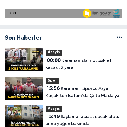
Son Haberler
Asayiş
00:00
Karaman'da motosiklet
kazası: 2 yaralı
Spor
15:56
Karamanlı Sporcu Asya
Küçük’ten Batum’da Çifte Madalya
Asayiş
15:49
İlaçlama faciası: çocuk öldü,
anne yoğun bakımda