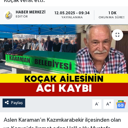
Koçak vefat etti.
HABER MERKEZI
12.05.2025 - 09:34
1 DK
EDITÖR
YAYINLANMA
OKUNMA SÜRESI
Paylaş
-
+
A
A
Aslen Karaman’ın Kazımkarabekir ilçesinden olan