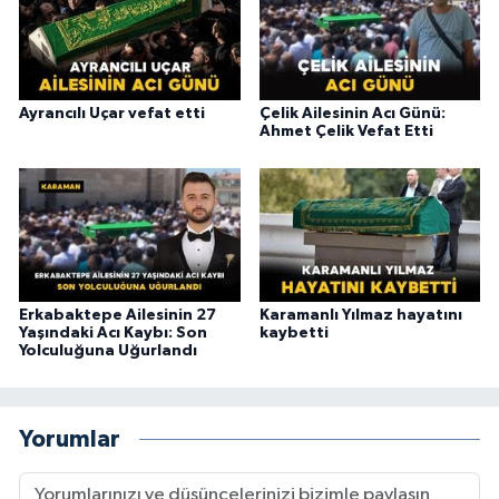
Ayrancılı Uçar vefat etti
Çelik Ailesinin Acı Günü:
Ahmet Çelik Vefat Etti
Erkabaktepe Ailesinin 27
Karamanlı Yılmaz hayatını
Yaşındaki Acı Kaybı: Son
kaybetti
Yolculuğuna Uğurlandı
Yorumlar