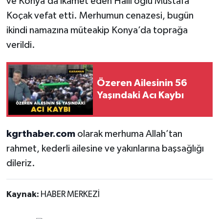
ve Konya’da ikamet eden Halil oğlu Mustafa
Koçak vefat etti. Merhumun cenazesi, bugün
ikindi namazına müteakip Konya’da toprağa
verildi.
Özeren Ailesinin 56
Yaşındaki Acı Kaybı
kgrthaber.com
olarak merhuma Allah’tan
rahmet, kederli ailesine ve yakınlarına başsağlığı
dileriz.
Kaynak:
HABER MERKEZİ