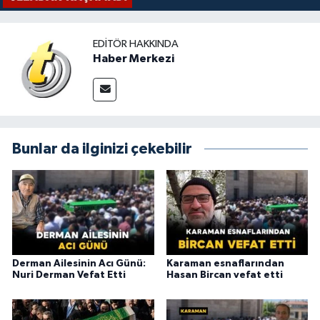
EDITÖR HAKKINDA
Haber Merkezi
Bunlar da ilginizi çekebilir
Derman Ailesinin Acı Günü:
Karaman esnaflarından
Nuri Derman Vefat Etti
Hasan Bircan vefat etti