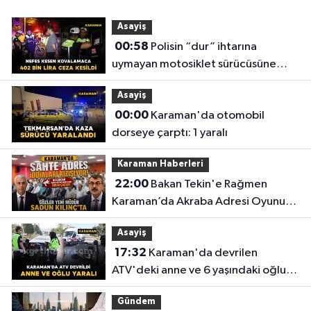
Asayiş
00:58
Polisin “dur” ihtarına
uymayan motosiklet sürücüsüne
402 bin lira ceza kesildi
Asayiş
00:00
Karaman'da otomobil
dorseye çarptı: 1 yaralı
Karaman Haberleri
22:00
Bakan Tekin'e Rağmen
Karaman’da Akraba Adresi Oyununa
Müdür Dur Diyecek mi?
Asayiş
17:32
Karaman'da devrilen
ATV'deki anne ve 6 yaşındaki oğlu
yaralandı
Gündem