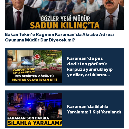
Bakan Tekin'e Rağmen Karaman’da Akraba Adresi
Oyununa Müdür Dur Diyecek mi?
Karaman'da pes
dedirten görüntü:
karpuzu yumruklayıp
yediler, artıklarını
kamelyada bıraktılar
Karaman’da Silahla
Yaralama: 1 Kişi Yaralandı