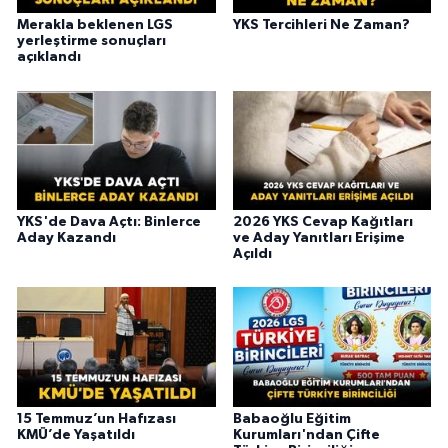
Merakla beklenen LGS
YKS Tercihleri Ne Zaman?
yerleştirme sonuçları
açıklandı
YKS'de Dava Açtı: Binlerce
2026 YKS Cevap Kağıtları
Aday Kazandı
ve Aday Yanıtları Erişime
Açıldı
15 Temmuz’un Hafızası
Babaoğlu Eğitim
KMÜ’de Yaşatıldı
Kurumları'ndan Çifte