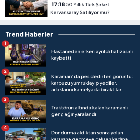
17:18
50 Yıllık Türk Şirketi
Kervansaray Satılıyor mu?
Trend Haberler
1
Hastaneden erken ayrıldı hafızasını
kaybetti
2
Karaman'da pes dedirten görüntü:
karpuzu yumruklayıp yediler,
artıklarını kamelyada bıraktılar
3
Traktörün altında kalan karamanlı
genç ağır yaralandı
4
Dondurma aldıktan sonra yolun
karşısına geçmeye çalışan kadına