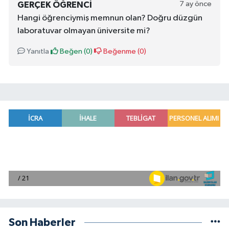
7 ay önce
GERÇEK ÖĞRENCI
Hangi öğrenciymiş memnun olan? Doğru düzgün
laboratuvar olmayan üniversite mi?
Yanıtla
Beğen (
0
)
Beğenme (
0
)
Son Haberler