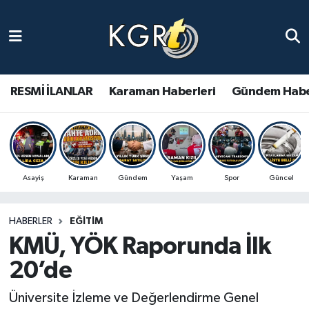
Karaman Haberleri
Gündem Haberleri
RESMİ İLANLAR
Karaman Haberleri
Gündem Habe
Güncel Haberler
Spor Haberleri
Asayiş
Karaman
Gündem
Yaşam
Spor
Güncel
Asayiş Haberleri
HABERLER
EĞITIM
Ulusal Haberler
KMÜ, YÖK Raporunda İlk
Vefat Edenler
20’de
Üniversite İzleme ve Değerlendirme Genel