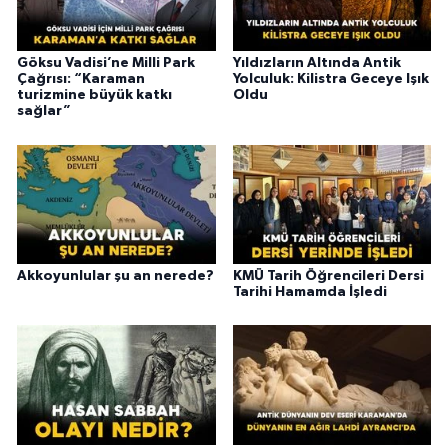
Göksu Vadisi’ne Milli Park
Yıldızların Altında Antik
Çağrısı: “Karaman
Yolculuk: Kilistra Geceye Işık
turizmine büyük katkı
Oldu
sağlar”
Akkoyunlular şu an nerede?
KMÜ Tarih Öğrencileri Dersi
Tarihi Hamamda İşledi