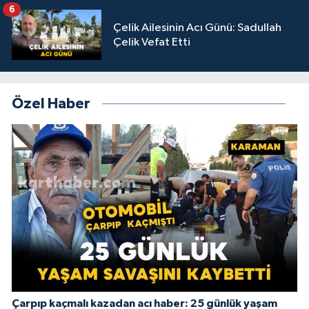
6
Çelik Ailesinin Acı Günü: Sadullah
Çelik Vefat Etti
Özel Haber
Çarpıp kaçmalı kazadan acı haber: 25 günlük yaşam