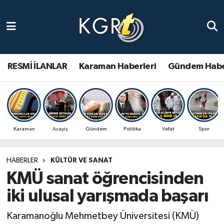
Karaman Haberleri
Gündem Haberleri
RESMİ İLANLAR
Karaman Haberleri
Gündem Habe
Güncel Haberler
Spor Haberleri
Karaman
Asayiş
Gündem
Politika
Vefat
Spor
Asayiş Haberleri
HABERLER
KÜLTÜR VE SANAT
Ulusal Haberler
KMÜ sanat öğrencisinden
Vefat Edenler
iki ulusal yarışmada başarı
Karamanoğlu Mehmetbey Üniversitesi (KMÜ)