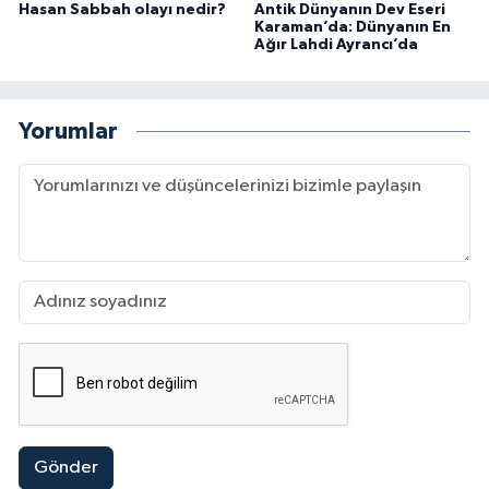
Hasan Sabbah olayı nedir?
Antik Dünyanın Dev Eseri
Karaman’da: Dünyanın En
Ağır Lahdi Ayrancı’da
Yorumlar
Gönder