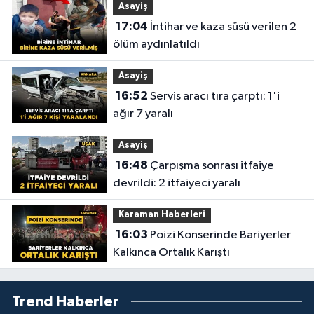
Asayiş
17:04
İntihar ve kaza süsü verilen 2
ölüm aydınlatıldı
Asayiş
16:52
Servis aracı tıra çarptı: 1'i
ağır 7 yaralı
Asayiş
16:48
Çarpışma sonrası itfaiye
devrildi: 2 itfaiyeci yaralı
Karaman Haberleri
16:03
Poizi Konserinde Bariyerler
Kalkınca Ortalık Karıştı
Trend Haberler