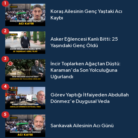
1
Koraş Ailesinin Genç Yaştaki Acı
Kaybı
2
Asker Eğlencesi Kanlı Bitti: 25
Yaşındaki Genç Öldü
3
İncir Toplarken Ağaçtan Düştü:
Karaman'da Son Yolculuğuna
Uğurlandı
4
Görev Yaptığı İtfaiyeden Abdullah
Dönmez'e Duygusal Veda
5
Sarıkavak Ailesinin Acı Günü