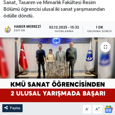
Sanat, Tasarım ve Mimarlık Fakültesi Resim
Bölümü öğrencisi ulusal iki sanat yarışmasından
ödülle döndü.
HABER MERKEZI
02.12.2025 - 15:32
1 DK
EDITÖR
YAYINLANMA
OKUNMA SÜRESI
Paylaş
-
+
A
A