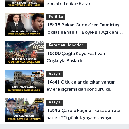
emsal nitelikte Karar
Politika
15:35
Bakan Gürlek’ten Demirtaş
İddiasına Yanıt: “Böyle Bir Açıklama
Yapmadım”
Karaman Haberleri
15:00
Çoğlu Köyü Festivali
Coşkuyla Başladı
Asayiş
14:41
Otluk alanda çıkan yangın
evlere sıçramadan söndürüldü
Asayiş
13:42
Çarpıp kaçmalı kazadan acı
haber: 25 günlük yaşam savaşını
kaybetti