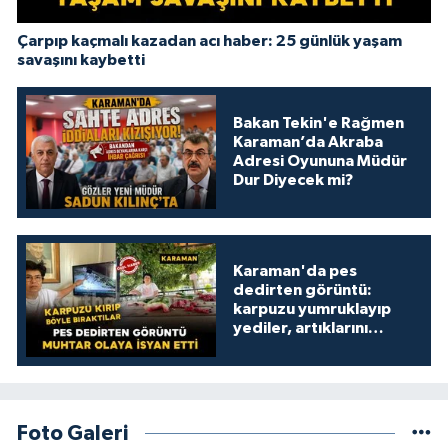
Çarpıp kaçmalı kazadan acı haber: 25 günlük yaşam
savaşını kaybetti
Bakan Tekin'e Rağmen
Karaman’da Akraba
Adresi Oyununa Müdür
Dur Diyecek mi?
Karaman'da pes
dedirten görüntü:
karpuzu yumruklayıp
yediler, artıklarını
kamelyada bıraktılar
Foto Galeri