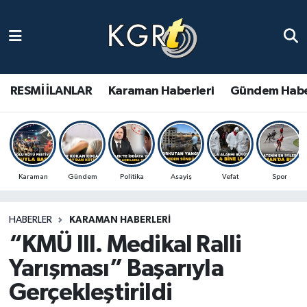
Karaman Haberleri
Gündem Haberleri
RESMİ İLANLAR
Karaman Haberleri
Gündem Habe
Güncel Haberler
Spor Haberleri
Karaman
Gündem
Politika
Asayiş
Vefat
Spor
Asayiş Haberleri
HABERLER
KARAMAN HABERLERI
Ulusal Haberler
“KMÜ III. Medikal Ralli
Vefat Edenler
Yarışması” Başarıyla
Gerçekleştirildi