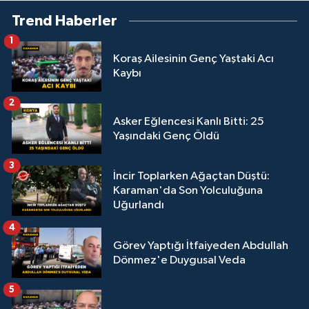
Trend Haberler
1
Koraş Ailesinin Genç Yaştaki Acı
Kaybı
2
Asker Eğlencesi Kanlı Bitti: 25
Yaşındaki Genç Öldü
3
İncir Toplarken Ağaçtan Düştü:
Karaman'da Son Yolculuğuna
Uğurlandı
4
Görev Yaptığı İtfaiyeden Abdullah
Dönmez'e Duygusal Veda
5