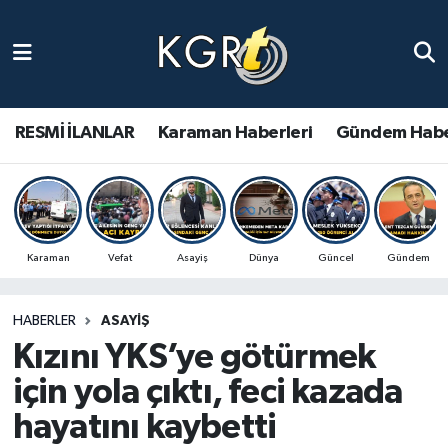
Karaman Haberleri
Gündem Haberleri
RESMİ İLANLAR
Karaman Haberleri
Gündem Habe
Güncel Haberler
Spor Haberleri
Karaman
Vefat
Asayiş
Dünya
Güncel
Gündem
Asayiş Haberleri
HABERLER
ASAYIŞ
Ulusal Haberler
Kızını YKS’ye götürmek
Vefat Edenler
için yola çıktı, feci kazada
hayatını kaybetti