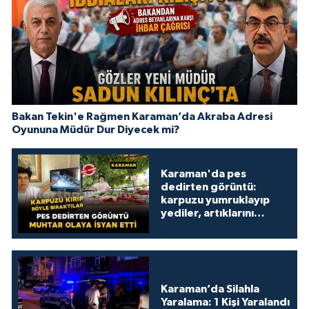
Bakan Tekin'e Rağmen Karaman’da Akraba Adresi
Oyununa Müdür Dur Diyecek mi?
Karaman'da pes
dedirten görüntü:
karpuzu yumruklayıp
yediler, artıklarını
kamelyada bıraktılar
Karaman’da Silahla
Yaralama: 1 Kişi Yaralandı