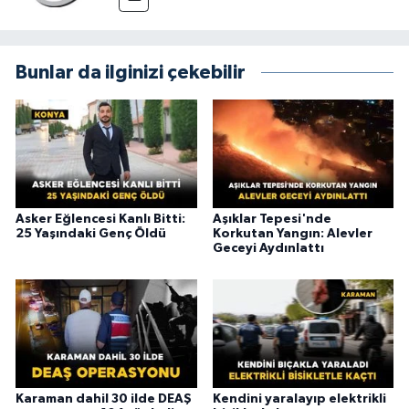
Bunlar da ilginizi çekebilir
Asker Eğlencesi Kanlı Bitti:
Aşıklar Tepesi'nde
25 Yaşındaki Genç Öldü
Korkutan Yangın: Alevler
Geceyi Aydınlattı
Karaman dahil 30 ilde DEAŞ
Kendini yaralayıp elektrikli