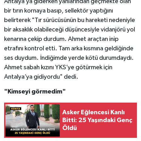
Antalya’ya giderken yanlarından geçmekte olan
bir tırın kornaya basıp, sellektör yaptığını
belirterek "Tır sürücüsünün bu hareketi nedeniyle
bir aksaklık olabileceği düşüncesiyle vidanjörü yol
kenarına çekip durdum. Ahmet araçtan inip
etrafını kontrol etti. Tam arka kısmına geldiğinde
ses duydum. İndiğimde yerde kötü durumdaydı.
Ahmet sabah kızını YKS’ye götürmek için
Antalya’ya gidiyordu" dedi.
"Kimseyi görmedim"
Asker Eğlencesi Kanlı
Bitti: 25 Yaşındaki Genç
Öldü