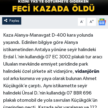
Paylaş
-
+
A
A
Kaza Alanya-Manavgat D-400 kara yolunda
yaşandı. Edinilen bilgiye göre Alanya
istikametinden Antalya yönüne seyir halindeki
Erdal İ.’nin kullandığı 07 EC 3002 plakalı tur aracı
Ulualan mevkiinde emniyet şeridinde park
halindeki özel şirkete ait vidanjöre,
vidanjörün
sol arka kısmına ve yaya olarak bulunan Ahmet
Küçükgök’e çarptı. Aynı istikamette seyir
halindeki Ünsal D.’nin kullandığı 07 BBR 696
plakalı otomobil de yola savrulan Küçükgök’ün
üzerinden geçti. Kazada ağır yaralanan ve 112