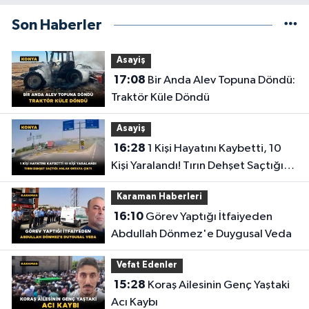
Son Haberler
Asayiş
17:08
Bir Anda Alev Topuna Döndü:
Traktör Küle Döndü
Asayiş
16:28
1 Kişi Hayatını Kaybetti, 10
Kişi Yaralandı! Tırın Dehşet Saçtığı
Anlar Ortaya Çıktı
Karaman Haberleri
16:10
Görev Yaptığı İtfaiyeden
Abdullah Dönmez'e Duygusal Veda
Vefat Edenler
15:28
Koraş Ailesinin Genç Yaştaki
Acı Kaybı