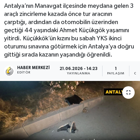
Antalya’nın Manavgat ilçesinde meydana gelen 3
araçlı zincirleme kazada önce tur aracının
çarptığı, ardından da otomobilin üzerinden
geçtiği 44 yaşındaki Ahmet Küçükgök yaşamını
yitirdi. Küçükkök’ün kızını bu sabah YKS ikinci
oturumu sınavına götürmek için Antalya’ya doğru
gittiği sırada kazanın yaşandığı öğrenildi.
HABER MERKEZI
21.06.2026 - 14:23
1
EDITÖR
YAYINLANMA
PAYLAŞIM
OK