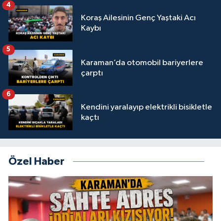
4
Koraş Ailesinin Genç Yaştaki Acı
Kaybı
5
Karaman’da otomobil bariyerlere
çarptı
6
Kendini yaralayıp elektrikli bisikletle
kaçtı
Özel Haber