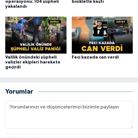
operasyonu: 104 şüpheli
bisikletle kaçtı
yakalandı
Valilik önündeki şüpheli
Feci kazada can verdi
valizler ekipleri harekete
geçirdi
Yorumlar