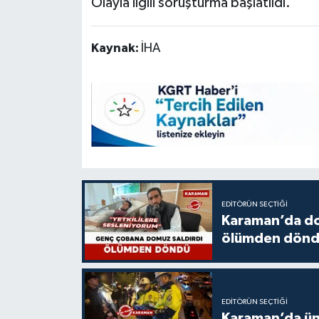
Olayla ilgili soruşturma başlatıldı.
Kaynak:
İHA
EDITÖRÜN SEÇTIĞI
Karaman’da do
ölümden dön
EDITÖRÜN SEÇTIĞI
Karaman’da üni