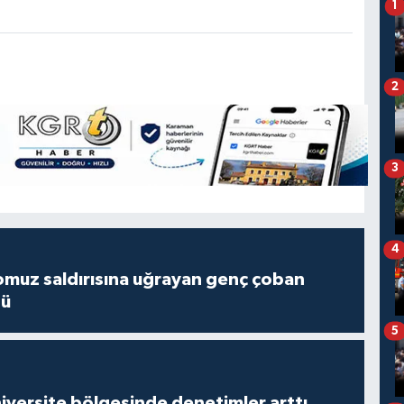
1
2
3
4
muz saldırısına uğrayan genç çoban
dü
5
versite bölgesinde denetimler arttı