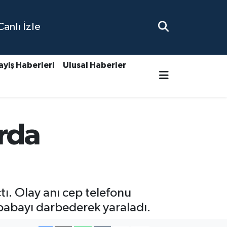
nlı İzle
ayiş Haberleri
Ulusal Haberler
arda
tı. Olay anı cep telefonu
babayı darbederek yaraladı.