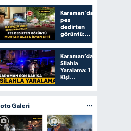
Karaman'da
pes
dedirten
görüntü:
karpuzu
yumruklayıp
yediler,
Karaman’da
artıklarını
Silahla
kamelyada
Yaralama: 1
bıraktılar
Kişi
Yaralandı
Foto Galeri