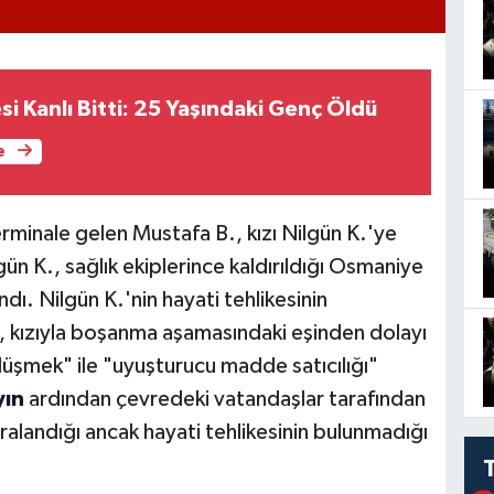
i Kanlı Bitti: 25 Yaşındaki Genç Öldü
e
erminale gelen Mustafa B., kızı Nilgün K.'ye
ün K., sağlık ekiplerince kaldırıldığı Osmaniye
dı. Nilgün K.'nin hayati tehlikesinin
, kızıyla boşanma aşamasındaki eşinden dolayı
 düşmek" ile "uyuşturucu madde satıcılığı"
yın
ardından çevredeki vatandaşlar tarafından
alandığı ancak hayati tehlikesinin bulunmadığı