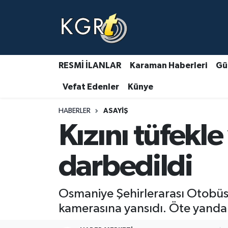
Karaman Haberleri
Gündem Haberleri
RESMİ İLANLAR
Karaman Haberleri
Gü
Vefat Edenler
Künye
Güncel Haberler
HABERLER
ASAYIŞ
Spor Haberleri
Kızını tüfekl
Asayiş Haberleri
darbedildi
Ulusal Haberler
Osmaniye Şehirlerarası Otobüs T
Vefat Edenler
kamerasına yansıdı. Öte yanda