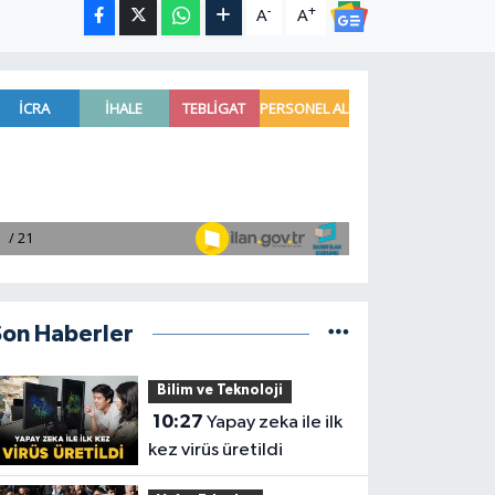
-
+
A
A
Son Haberler
Bilim ve Teknoloji
10:27
Yapay zeka ile ilk
kez virüs üretildi