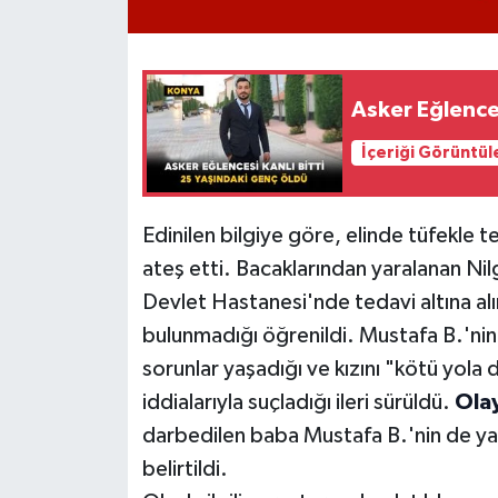
Asker Eğlences
İçeriği Görüntül
Edinilen bilgiye göre, elinde tüfekle t
ateş etti. Bacaklarından yaralanan Nilg
Devlet Hastanesi'nde tedavi altına alın
bulunmadığı öğrenildi. Mustafa B.'nin
sorunlar yaşadığı ve kızını "kötü yola
iddialarıyla suçladığı ileri sürüldü.
Ola
darbedilen baba Mustafa B.'nin de yar
belirtildi.