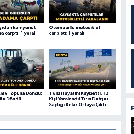
 giden kamyonet
Otomobille motosiklet
a çarptı: 1 yaralı
çarpıştı: 1 yaralı
Alev Topuna Döndü:
1 Kişi Hayatını Kaybetti, 10
üle Döndü
Kişi Yaralandı! Tırın Dehşet
Saçtığı Anlar Ortaya Çıktı