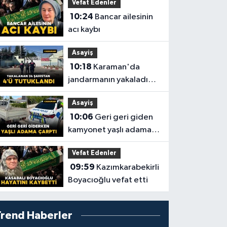
Vefat Edenler
10:24
Bancar ailesinin
acı kaybı
Asayiş
10:18
Karaman'da
jandarmanın yakaladığı
34 şahıstan 4’ü
Asayiş
tutuklandı
10:06
Geri geri giden
kamyonet yaşlı adama
çarptı: 1 yaralı
Vefat Edenler
09:59
Kazımkarabekirli
Boyacıoğlu vefat etti
Trend Haberler