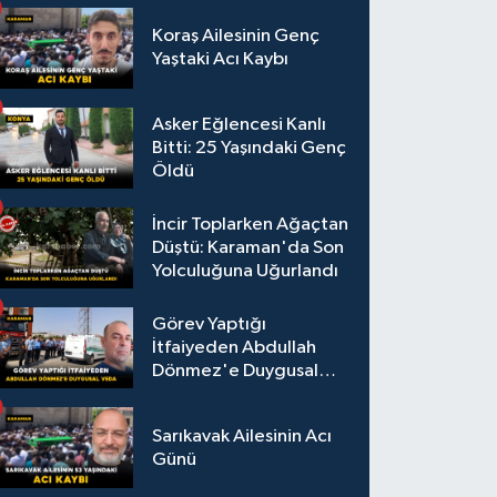
Koraş Ailesinin Genç
Yaştaki Acı Kaybı
Asker Eğlencesi Kanlı
Bitti: 25 Yaşındaki Genç
Öldü
İncir Toplarken Ağaçtan
Düştü: Karaman'da Son
Yolculuğuna Uğurlandı
Görev Yaptığı
İtfaiyeden Abdullah
Dönmez'e Duygusal
Veda
Sarıkavak Ailesinin Acı
Günü