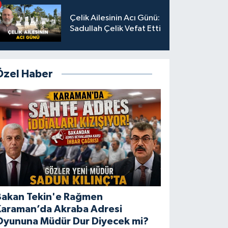
Çelik Ailesinin Acı Günü:
Sadullah Çelik Vefat Etti
Özel Haber
Bakan Tekin'e Rağmen
Karaman’da Akraba Adresi
Oyununa Müdür Dur Diyecek mi?