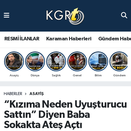
Karaman Haberleri
Gündem Haberleri
RESMİ İLANLAR
Karaman Haberleri
Gündem Habe
Güncel Haberler
Spor Haberleri
Asayiş
Dünya
Sağlık
Genel
Bilim
Gündem
Asayiş Haberleri
HABERLER
ASAYIŞ
Ulusal Haberler
“Kızıma Neden Uyuşturucu
Vefat Edenler
Sattın” Diyen Baba
Sokakta Ateş Açtı