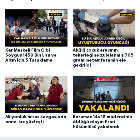
Kar Maskeli Film Gibi
Akülü çocuk aracının
Soygun! 450 Bin Lira ve
tekerleğine zulalanmış 705
Altın İçin 5 Tutuklama
gram metamfetamin ele
geçirildi
Milyonluk miras kavgasında
Karaman'da 18 madencinin
anne-kız yüzleşti
öldüğü olayın firari
hükümlüsü yakalandı