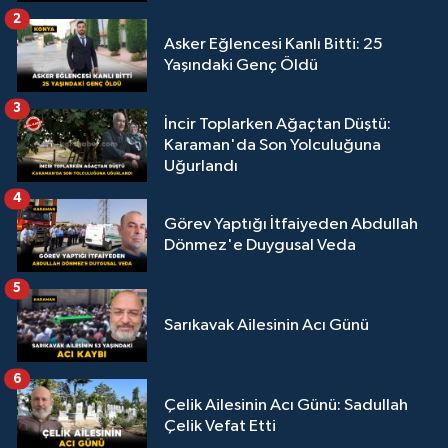
2
Asker Eğlencesi Kanlı Bitti: 25
Yaşındaki Genç Öldü
3
İncir Toplarken Ağaçtan Düştü:
Karaman'da Son Yolculuğuna
Uğurlandı
4
Görev Yaptığı İtfaiyeden Abdullah
Dönmez'e Duygusal Veda
5
Sarıkavak Ailesinin Acı Günü
6
Çelik Ailesinin Acı Günü: Sadullah
Çelik Vefat Etti