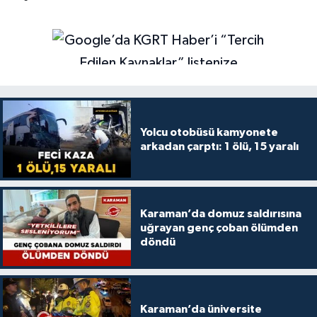
Yolcu otobüsü kamyonete
arkadan çarptı: 1 ölü, 15 yaralı
Karaman’da domuz saldırısına
uğrayan genç çoban ölümden
döndü
Karaman’da üniversite