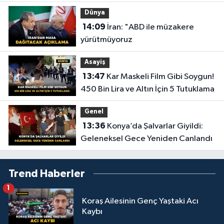
Ulaşıldı
Dünya
14:09
İran: "ABD ile müzakere
yürütmüyoruz
Asayiş
13:47
Kar Maskeli Film Gibi Soygun!
450 Bin Lira ve Altın İçin 5 Tutuklama
Genel
13:36
Konya’da Şalvarlar Giyildi:
Geleneksel Gece Yeniden Canlandı
Trend Haberler
1
Koraş Ailesinin Genç Yaştaki Acı
Kaybı