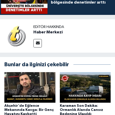
bölgesinde denetimler arttı
EDITÖR HAKKINDA
Haber Merkezi
Bunlar da ilginizi çekebilir
Akşehir'de Eğlence
Karaman Son Dakika:
Mekanında Kavga: Bir Genç
Ormanlık Alanda Cansız
Hayatını Kaybetti
Bedenine Ulaşıldı