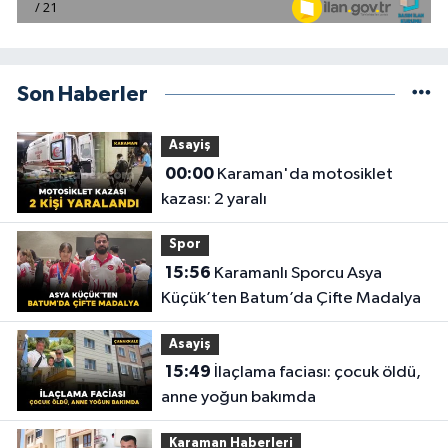
Son Haberler
Asayiş
00:00
Karaman'da motosiklet
kazası: 2 yaralı
Spor
15:56
Karamanlı Sporcu Asya
Küçük’ten Batum’da Çifte Madalya
Asayiş
15:49
İlaçlama faciası: çocuk öldü,
anne yoğun bakımda
Karaman Haberleri