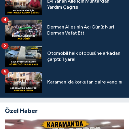
Evi Yanan Aile İçin Muhtardan
Yardım Çağrısı
4
Derman Ailesinin Acı Günü: Nuri
Derman Vefat Etti
5
Otomobil halk otobüsüne arkadan
çarptı: 1 yaralı
6
Karaman'da korkutan daire yangını
Özel Haber