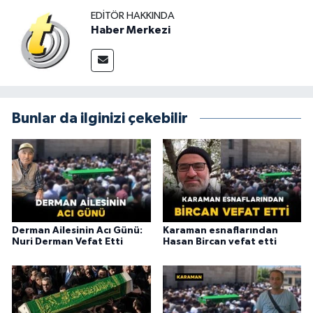
EDITÖR HAKKINDA
Haber Merkezi
Bunlar da ilginizi çekebilir
Derman Ailesinin Acı Günü:
Karaman esnaflarından
Nuri Derman Vefat Etti
Hasan Bircan vefat etti