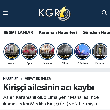
Karaman Haberleri
Gündem Haberleri
RESMİ İLANLAR
Karaman Haberleri
Gündem Habe
Güncel Haberler
Spor Haberleri
Asayiş
Spor
Karaman
Bilim
Gündem
Ekonomi
Asayiş Haberleri
HABERLER
VEFAT EDENLER
Ulusal Haberler
Kirişçi ailesinin acı kaybı
Vefat Edenler
Aslen Karamanlı olup Elma Şehir Mahallesi'nde
ikamet eden Mediha Kirişçi (71) vefat etmiştir.