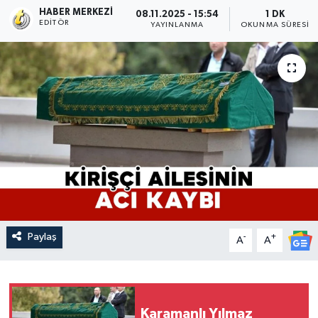
HABER MERKEZI
08.11.2025 - 15:54
1 DK
EDITÖR
YAYINLANMA
OKUNMA SÜRESI
Paylaş
-
+
A
A
Karamanlı Yılmaz