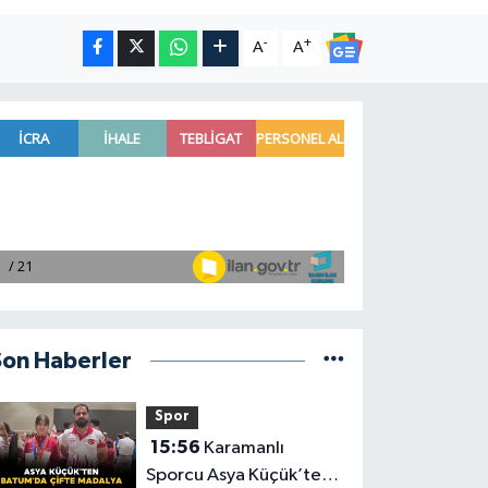
-
+
A
A
Son Haberler
Spor
15:56
Karamanlı
Sporcu Asya Küçük’ten