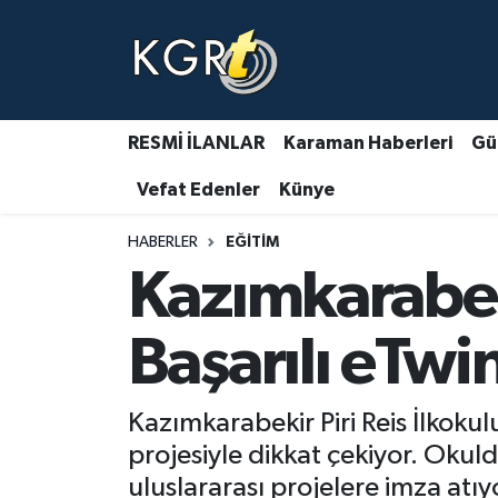
Karaman Haberleri
Gündem Haberleri
RESMİ İLANLAR
Karaman Haberleri
Gü
Vefat Edenler
Künye
Güncel Haberler
HABERLER
EĞITIM
Spor Haberleri
Kazımkarabeki
Asayiş Haberleri
Başarılı eTwi
Ulusal Haberler
Kazımkarabekir Piri Reis İlkoku
Vefat Edenler
projesiyle dikkat çekiyor. Okul
uluslararası projelere imza atıy