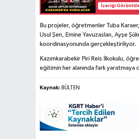
İçeriği Görüntül
Bu projeler, öğretmenler Tuba Karaer, 
Usul Şen, Emine Yavuzaslan, Ayşe Şük
koordinasyonunda gerçekleştiriliyor.
Kazımkarabekir Piri Reis İlkokulu, öğre
eğitimin her alanında fark yaratmaya
Kaynak:
BÜLTEN