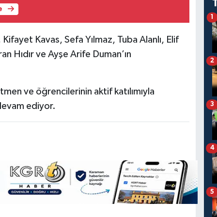
e
1
Kifayet Kavas, Sefa Yılmaz, Tuba Alanlı, Elif
ran Hıdır ve Ayşe Arife Duman’ın
2
tmen ve öğrencilerinin aktif katılımıyla
3
 devam ediyor.
4
5