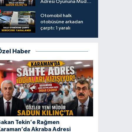
Adresi Oyununa Müdür
Dur Diyecek mi?
Otomobil halk
otobüsüne arkadan
çarptı: 1 yaralı
Özel Haber
Bakan Tekin'e Rağmen
Karaman’da Akraba Adresi