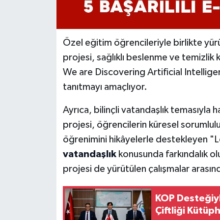
Özel eğitim öğrencileriyle birlikte y
projesi, sağlıklı beslenme ve temizlik k
We are Discovering Artificial Intellig
tanıtmayı amaçlıyor.
Ayrıca, bilinçli vatandaşlık temasıyla
projesi, öğrencilerin küresel sorumluluk
öğrenimini hikâyelerle destekleyen "Le
vatandaşlık
konusunda farkındalık ol
projesi de yürütülen çalışmalar arasınd
KOP Desteğiy