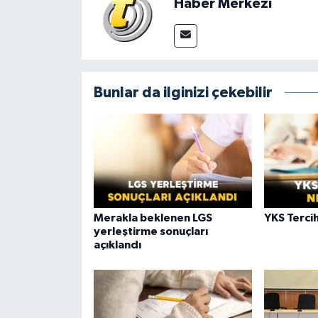
Haber Merkezi
Bunlar da ilginizi çekebilir
Merakla beklenen LGS
YKS Terci
yerleştirme sonuçları
açıklandı