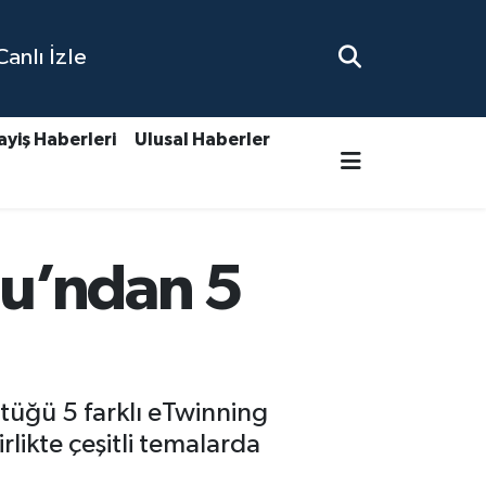
nlı İzle
ayiş Haberleri
Ulusal Haberler
lu’ndan 5
ttüğü 5 farklı eTwinning
likte çeşitli temalarda