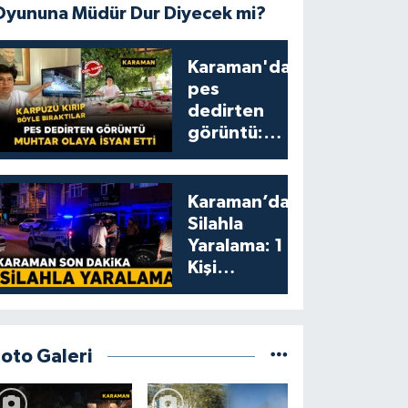
Oyununa Müdür Dur Diyecek mi?
Karaman'da
pes
dedirten
görüntü:
karpuzu
yumruklayıp
yediler,
Karaman’da
artıklarını
Silahla
kamelyada
Yaralama: 1
bıraktılar
Kişi
Yaralandı
Foto Galeri