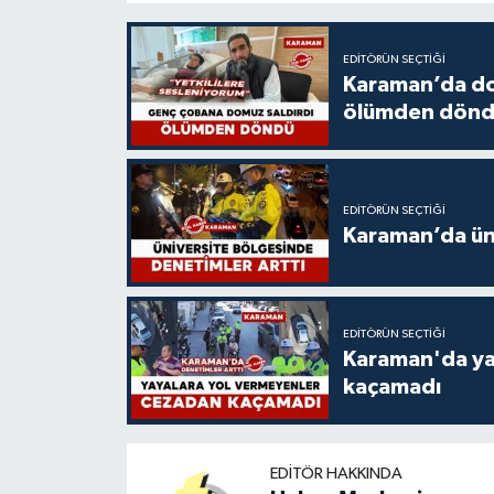
EDITÖRÜN SEÇTIĞI
Karaman’da do
ölümden dön
EDITÖRÜN SEÇTIĞI
Karaman’da üni
EDITÖRÜN SEÇTIĞI
Karaman'da ya
kaçamadı
EDITÖR HAKKINDA