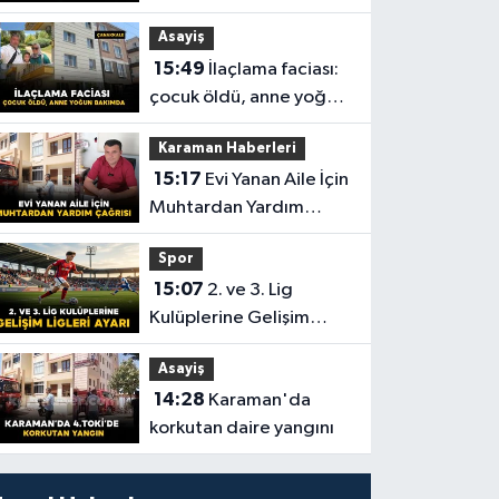
Batum’da Çifte Madalya
Asayiş
15:49
İlaçlama faciası:
çocuk öldü, anne yoğun
bakımda
Karaman Haberleri
15:17
Evi Yanan Aile İçin
Muhtardan Yardım
Çağrısı
Spor
15:07
2. ve 3. Lig
Kulüplerine Gelişim
Ligleri Ayarı
Asayiş
14:28
Karaman'da
korkutan daire yangını