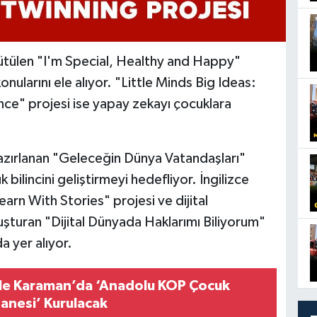
ürütülen "I'm Special, Healthy and Happy"
onularını ele alıyor. "Little Minds Big Ideas:
ence" projesi ise yapay zekayı çocuklara
 hazırlanan "Geleceğin Dünya Vatandaşları"
 bilincini geliştirmeyi hedefliyor. İngilizce
arn With Stories" projesi ve dijital
uşturan "Dijital Dünyada Haklarımı Biliyorum"
a yer alıyor.
le Karaman’da ‘Anadolu KOP Çocuk
Çiftliği Kütüphanesi’ Kurulacak