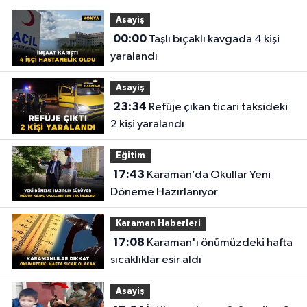
Asayiş
00:00
Taşlı bıçaklı kavgada 4 kişi
yaralandı
Asayiş
23:34
Refüje çıkan ticari taksideki
2 kişi yaralandı
Eğitim
17:43
Karaman’da Okullar Yeni
Döneme Hazırlanıyor
Karaman Haberleri
17:08
Karaman'ı önümüzdeki hafta
sıcaklıklar esir aldı
Asayiş