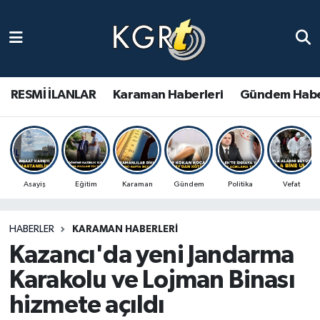
Karaman Haberleri
Gündem Haberleri
RESMİ İLANLAR
Karaman Haberleri
Gündem Habe
Güncel Haberler
Spor Haberleri
Asayiş
Eğitim
Karaman
Gündem
Politika
Vefat
Asayiş Haberleri
HABERLER
KARAMAN HABERLERI
Ulusal Haberler
Kazancı'da yeni Jandarma
Vefat Edenler
Karakolu ve Lojman Binası
hizmete açıldı