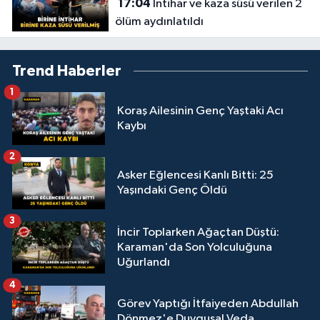
17:04
İntihar ve kaza süsü verilen 2
ölüm aydınlatıldı
Trend Haberler
1
Koraş Ailesinin Genç Yaştaki Acı
Kaybı
2
Asker Eğlencesi Kanlı Bitti: 25
Yaşındaki Genç Öldü
3
İncir Toplarken Ağaçtan Düştü:
Karaman'da Son Yolculuğuna
Uğurlandı
4
Görev Yaptığı İtfaiyeden Abdullah
Dönmez'e Duygusal Veda