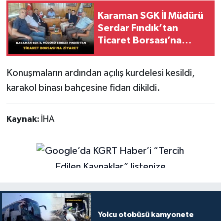
Karaman SGK İl Müdürü
Serdar Fındık’tan
Ticaret Borsası’na
Ziyaret
Konuşmaların ardından açılış kurdelesi kesildi,
karakol binası bahçesine fidan dikildi.
Kaynak:
İHA
Yolcu otobüsü kamyonete