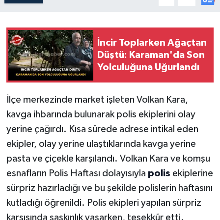
İncir Toplarken Ağaçtan
Düştü: Karaman'da Son
Yolculuğuna Uğurlandı
İlçe merkezinde market işleten Volkan Kara,
kavga ihbarında bulunarak polis ekiplerini olay
yerine çağırdı. Kısa sürede adrese intikal eden
ekipler, olay yerine ulaştıklarında kavga yerine
pasta ve çiçekle karşılandı. Volkan Kara ve komşu
esnafların Polis Haftası dolayısıyla
polis
ekiplerine
sürpriz hazırladığı ve bu şekilde polislerin haftasını
kutladığı öğrenildi. Polis ekipleri yapılan sürpriz
karşısında şaşkınlık yaşarken, teşekkür etti.