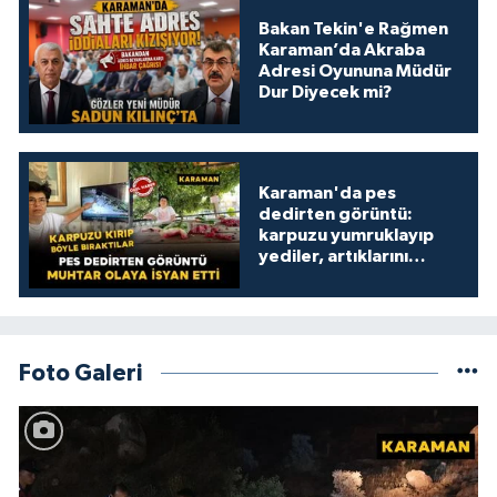
Bakan Tekin'e Rağmen
Karaman’da Akraba
Adresi Oyununa Müdür
Dur Diyecek mi?
Karaman'da pes
dedirten görüntü:
karpuzu yumruklayıp
yediler, artıklarını
kamelyada bıraktılar
Foto Galeri