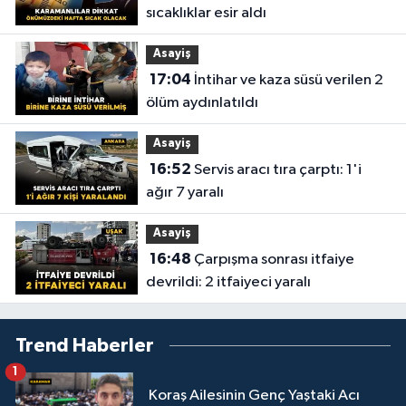
sıcaklıklar esir aldı
Asayiş
17:04
İntihar ve kaza süsü verilen 2
ölüm aydınlatıldı
Asayiş
16:52
Servis aracı tıra çarptı: 1'i
ağır 7 yaralı
Asayiş
16:48
Çarpışma sonrası itfaiye
devrildi: 2 itfaiyeci yaralı
Trend Haberler
1
Koraş Ailesinin Genç Yaştaki Acı