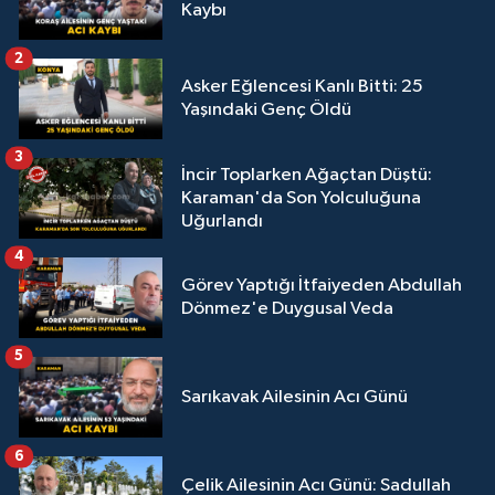
Kaybı
2
Asker Eğlencesi Kanlı Bitti: 25
Yaşındaki Genç Öldü
3
İncir Toplarken Ağaçtan Düştü:
Karaman'da Son Yolculuğuna
Uğurlandı
4
Görev Yaptığı İtfaiyeden Abdullah
Dönmez'e Duygusal Veda
5
Sarıkavak Ailesinin Acı Günü
6
Çelik Ailesinin Acı Günü: Sadullah