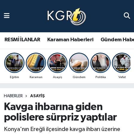
Karaman Haberleri
Gündem Haberleri
RESMİ İLANLAR
Karaman Haberleri
Gündem Habe
Güncel Haberler
Spor Haberleri
Eğitim
Karaman
Asayiş
Gündem
Politika
Vefat
Asayiş Haberleri
HABERLER
ASAYIŞ
Ulusal Haberler
Kavga ihbarına giden
Vefat Edenler
polislere sürpriz yaptılar
Konya'nın Ereğli ilçesinde kavga ihbarı üzerine