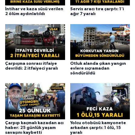
İntihar ve kaza süsü verilen
Servis aracı tıra çarptı: 1'i
2 ölüm aydınlatıldı
ağır 7 yaralı
Çarpışma sonrası itfaiye
Otluk alanda çıkan yangın
devrildi: 2 itfaiyeci yaralı
evlere sıçramadan
söndürüldü
Çarpıp kaçmalı kazadan acı
Yolcu otobüsü kamyonete
haber: 25 günlük yaşam
arkadan çarptı: 1 ölü, 15
savaşını kaybetti
yaralı