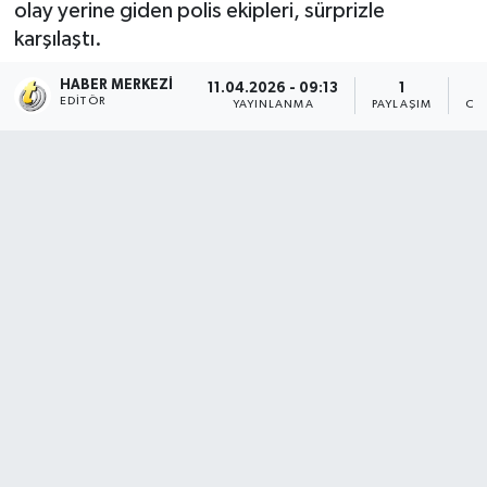
olay yerine giden polis ekipleri, sürprizle
karşılaştı.
HABER MERKEZI
11.04.2026 - 09:13
1
EDITÖR
YAYINLANMA
PAYLAŞIM
OK