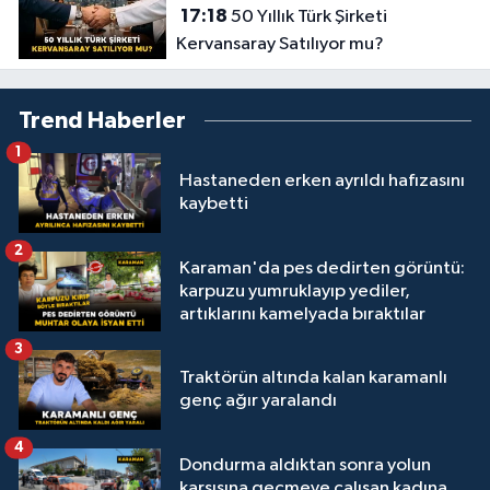
17:18
50 Yıllık Türk Şirketi
Kervansaray Satılıyor mu?
Trend Haberler
1
Hastaneden erken ayrıldı hafızasını
kaybetti
2
Karaman'da pes dedirten görüntü:
karpuzu yumruklayıp yediler,
artıklarını kamelyada bıraktılar
3
Traktörün altında kalan karamanlı
genç ağır yaralandı
4
Dondurma aldıktan sonra yolun
karşısına geçmeye çalışan kadına