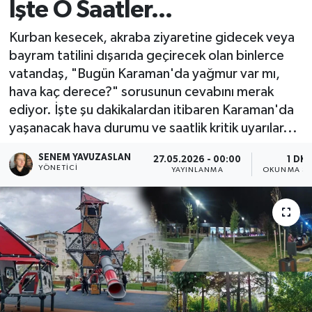
İşte O Saatler...
Kurban kesecek, akraba ziyaretine gidecek veya
bayram tatilini dışarıda geçirecek olan binlerce
vatandaş, "Bugün Karaman'da yağmur var mı,
hava kaç derece?" sorusunun cevabını merak
ediyor. İşte şu dakikalardan itibaren Karaman'da
yaşanacak hava durumu ve saatlik kritik uyarılar...
SENEM YAVUZASLAN
27.05.2026 - 00:00
1 DK
YÖNETICI
YAYINLANMA
OKUNMA SÜ