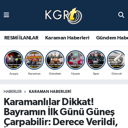
Karaman Haberleri
Gündem Haberleri
RESMİ İLANLAR
Karaman Haberleri
Gündem Habe
Güncel Haberler
Spor Haberleri
Asayiş
Karaman
Gündem
Yaşam
Spor
Güncel
Asayiş Haberleri
HABERLER
KARAMAN HABERLERI
Ulusal Haberler
Karamanlılar Dikkat!
Vefat Edenler
Bayramın İlk Günü Güneş
Çarpabilir: Derece Verildi,