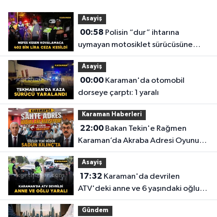
Asayiş
00:58
Polisin “dur” ihtarına
uymayan motosiklet sürücüsüne
402 bin lira ceza kesildi
Asayiş
00:00
Karaman'da otomobil
dorseye çarptı: 1 yaralı
Karaman Haberleri
22:00
Bakan Tekin'e Rağmen
Karaman’da Akraba Adresi Oyununa
Müdür Dur Diyecek mi?
Asayiş
17:32
Karaman'da devrilen
ATV'deki anne ve 6 yaşındaki oğlu
yaralandı
Gündem