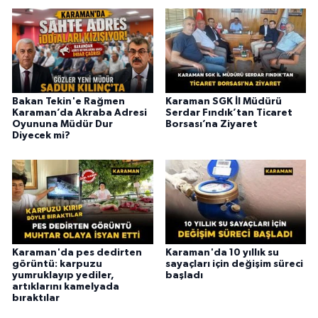
Bakan Tekin'e Rağmen
Karaman SGK İl Müdürü
Karaman’da Akraba Adresi
Serdar Fındık’tan Ticaret
Oyununa Müdür Dur
Borsası’na Ziyaret
Diyecek mi?
Karaman'da pes dedirten
Karaman'da 10 yıllık su
görüntü: karpuzu
sayaçları için değişim süreci
yumruklayıp yediler,
başladı
artıklarını kamelyada
bıraktılar