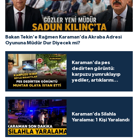
Bakan Tekin'e Rağmen Karaman’da Akraba Adresi
Oyununa Müdür Dur Diyecek mi?
Karaman'da pes
dedirten görüntü:
karpuzu yumruklayıp
yediler, artıklarını
kamelyada bıraktılar
Karaman’da Silahla
Yaralama: 1 Kişi Yaralandı