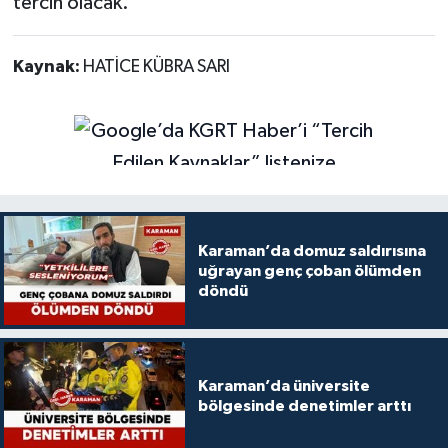
tercih olacak.
Kaynak:
HATİCE KÜBRA SARI
Karaman’da domuz saldırısına
uğrayan genç çoban ölümden
döndü
Karaman’da üniversite
bölgesinde denetimler arttı