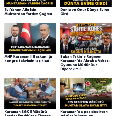
Evi Yanan Aile İçin
Deniz ve Onur Dünya Evine
Muhtardan Yardım Çağrısı
Girdi
MHP Karaman İl Başkanlığı
Bakan Tekin'e Rağmen
kongre takvimini açıkladı
Karaman’da Akraba Adresi
Oyununa Müdür Dur
Diyecek mi?
Karaman SGK İl Müdürü
Karaman'da pes dedirten
Serdar Fındık’tan Ticaret
görüntü: karpuzu