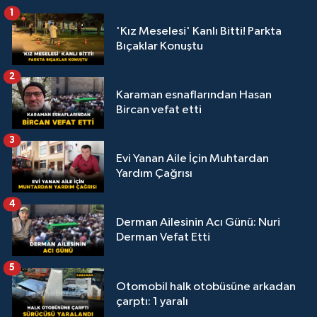
1
'Kız Meselesi' Kanlı Bitti! Parkta
Bıçaklar Konuştu
2
Karaman esnaflarından Hasan
Bircan vefat etti
3
Evi Yanan Aile İçin Muhtardan
Yardım Çağrısı
4
Derman Ailesinin Acı Günü: Nuri
Derman Vefat Etti
5
Otomobil halk otobüsüne arkadan
çarptı: 1 yaralı