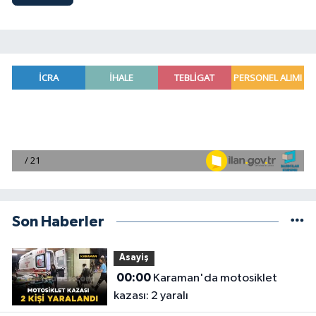
Son Haberler
Asayiş
00:00
Karaman'da motosiklet
kazası: 2 yaralı