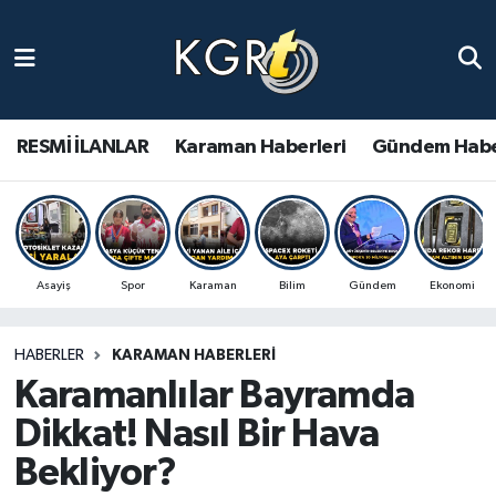
Karaman Haberleri
Gündem Haberleri
RESMİ İLANLAR
Karaman Haberleri
Gündem Habe
Güncel Haberler
Spor Haberleri
Asayiş
Spor
Karaman
Bilim
Gündem
Ekonomi
Asayiş Haberleri
HABERLER
KARAMAN HABERLERI
Ulusal Haberler
Karamanlılar Bayramda
Vefat Edenler
Dikkat! Nasıl Bir Hava
Bekliyor?