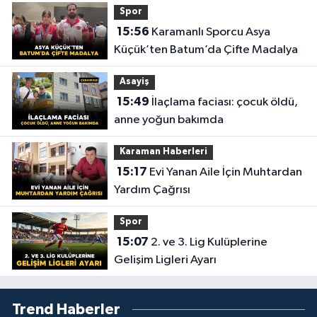
Spor
15:56
Karamanlı Sporcu Asya
Küçük’ten Batum’da Çifte Madalya
Asayiş
15:49
İlaçlama faciası: çocuk öldü,
anne yoğun bakımda
Karaman Haberleri
15:17
Evi Yanan Aile İçin Muhtardan
Yardım Çağrısı
Spor
15:07
2. ve 3. Lig Kulüplerine
Gelişim Ligleri Ayarı
Trend Haberler