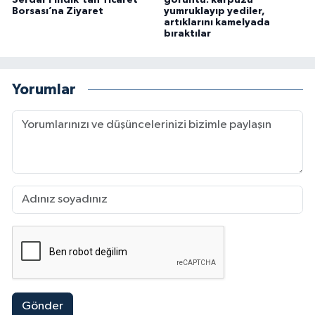
Borsası’na Ziyaret
yumruklayıp yediler,
artıklarını kamelyada
bıraktılar
Yorumlar
Gönder