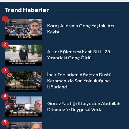
Trend Haberler
1
Koraş Ailesinin Genç Yaştaki Acı
Kaybı
2
Asker Eğlencesi Kanlı Bitti: 25
Yaşındaki Genç Öldü
3
İncir Toplarken Ağaçtan Düştü:
Karaman'da Son Yolculuğuna
Uğurlandı
4
Görev Yaptığı İtfaiyeden Abdullah
Dönmez'e Duygusal Veda
5