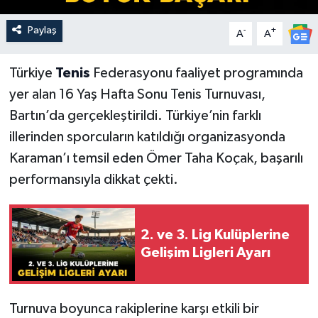
Paylaş
-
+
A
A
Türkiye
Tenis
Federasyonu faaliyet programında
yer alan 16 Yaş Hafta Sonu Tenis Turnuvası,
Bartın’da gerçekleştirildi. Türkiye’nin farklı
illerinden sporcuların katıldığı organizasyonda
Karaman’ı temsil eden Ömer Taha Koçak, başarılı
performansıyla dikkat çekti.
2. ve 3. Lig Kulüplerine
Gelişim Ligleri Ayarı
Turnuva boyunca rakiplerine karşı etkili bir