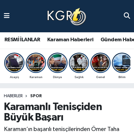
Karaman Haberleri
Gündem Haberleri
RESMİ İLANLAR
Karaman Haberleri
Gündem Habe
Güncel Haberler
Spor Haberleri
Asayiş
Karaman
Dünya
Sağlık
Genel
Bilim
Asayiş Haberleri
HABERLER
SPOR
Ulusal Haberler
Karamanlı Tenisçiden
Vefat Edenler
Büyük Başarı
Karaman’ın başarılı tenisçilerinden Ömer Taha