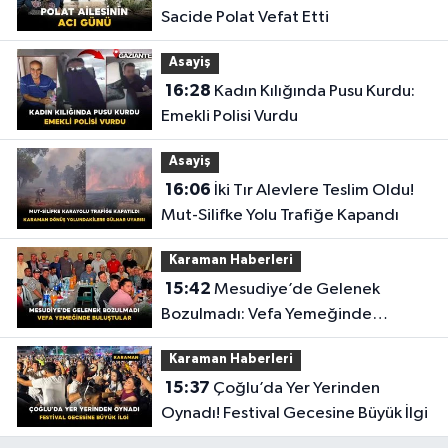
Sacide Polat Vefat Etti
Asayiş
16:28
Kadın Kılığında Pusu Kurdu:
Emekli Polisi Vurdu
Asayiş
16:06
İki Tır Alevlere Teslim Oldu!
Mut-Silifke Yolu Trafiğe Kapandı
Karaman Haberleri
15:42
Mesudiye’de Gelenek
Bozulmadı: Vefa Yemeğinde
Buluştular
Karaman Haberleri
15:37
Çoğlu’da Yer Yerinden
Oynadı! Festival Gecesine Büyük İlgi