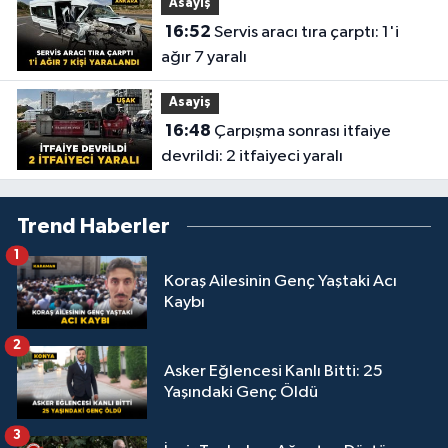
Asayiş
16:52
Servis aracı tıra çarptı: 1'i
ağır 7 yaralı
Asayiş
16:48
Çarpışma sonrası itfaiye
devrildi: 2 itfaiyeci yaralı
Trend Haberler
1
Koraş Ailesinin Genç Yaştaki Acı
Kaybı
2
Asker Eğlencesi Kanlı Bitti: 25
Yaşındaki Genç Öldü
3