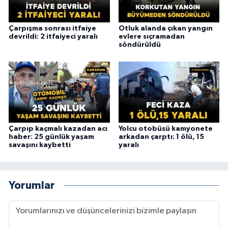
Çarpışma sonrası itfaiye
Otluk alanda çıkan yangın
devrildi: 2 itfaiyeci yaralı
evlere sıçramadan
söndürüldü
Çarpıp kaçmalı kazadan acı
Yolcu otobüsü kamyonete
haber: 25 günlük yaşam
arkadan çarptı: 1 ölü, 15
savaşını kaybetti
yaralı
Yorumlar