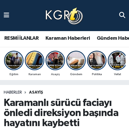
Karaman Haberleri
Gündem Haberleri
RESMİ İLANLAR
Karaman Haberleri
Gündem Habe
Güncel Haberler
Spor Haberleri
Eğitim
Karaman
Asayiş
Gündem
Politika
Vefat
Asayiş Haberleri
HABERLER
ASAYIŞ
Ulusal Haberler
Karamanlı sürücü faciayı
Vefat Edenler
önledi direksiyon başında
hayatını kaybetti