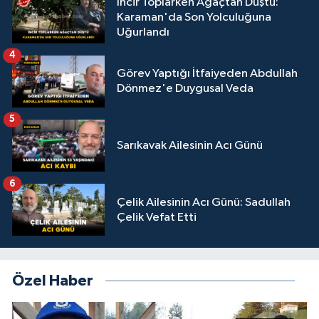
İncir Toplarken Ağaçtan Düştü:
Karaman'da Son Yolculuğuna
Uğurlandı
4
Görev Yaptığı İtfaiyeden Abdullah
Dönmez'e Duygusal Veda
5
Sarıkavak Ailesinin Acı Günü
6
Çelik Ailesinin Acı Günü: Sadullah
Çelik Vefat Etti
Özel Haber