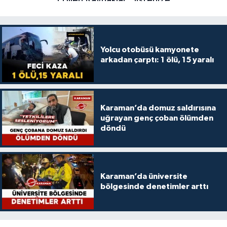
Yolcu otobüsü kamyonete
arkadan çarptı: 1 ölü, 15 yaralı
Karaman’da domuz saldırısına
uğrayan genç çoban ölümden
döndü
Karaman’da üniversite
bölgesinde denetimler arttı