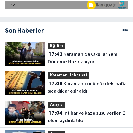
Son Haberler
Eğitim
17:43
Karaman’da Okullar Yeni
Döneme Hazırlanıyor
Karaman Haberleri
17:08
Karaman'ı önümüzdeki hafta
sıcaklıklar esir aldı
Asayiş
17:04
İntihar ve kaza süsü verilen 2
ölüm aydınlatıldı