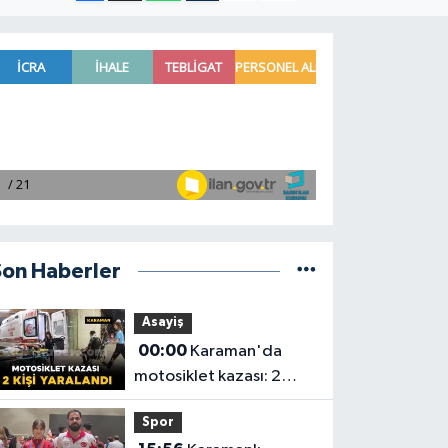
Son Haberler
Asayiş
00:00
Karaman'da
motosiklet kazası: 2
yaralı
Spor