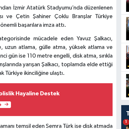
ndan İzmir Atatürk Stadyumu’nda düzenlenen
ı ve Çetin Şahiner Çoklu Branşlar Türkiye
nemli başarılara imza attı.
kategorisinde mücadele eden Yavuz Şalkacı,
, uzun atlama, gülle atma, yüksek atlama ve
nci gün ise 110 metre engelli, disk atma, sırıkla
şlarında yarışan Şalkacı, toplamda elde ettiği
ürkiye ikinciliğine ulaştı.
lislik Hayaline Destek
e
1
amanı temsil eden Semra Türk ise disk atmada