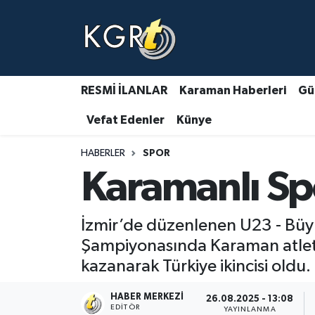
Karaman Haberleri
Gündem Haberleri
RESMİ İLANLAR
Karaman Haberleri
Gü
Vefat Edenler
Künye
Güncel Haberler
HABERLER
SPOR
Spor Haberleri
Karamanlı Spo
Asayiş Haberleri
İzmir’de düzenlenen U23 - Büyü
Ulusal Haberler
Şampiyonasında Karaman atleti
kazanarak Türkiye ikincisi oldu.
Vefat Edenler
HABER MERKEZI
26.08.2025 - 13:08
EDITÖR
YAYINLANMA