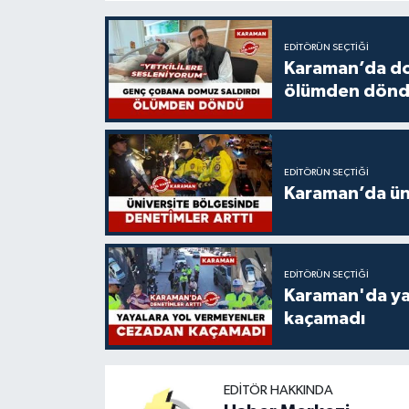
EDITÖRÜN SEÇTIĞI
Karaman’da do
ölümden dön
EDITÖRÜN SEÇTIĞI
Karaman’da üni
EDITÖRÜN SEÇTIĞI
Karaman'da ya
kaçamadı
EDITÖR HAKKINDA