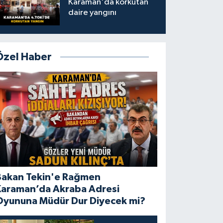
Karaman'da korkutan
daire yangını
Özel Haber
Bakan Tekin'e Rağmen
Karaman’da Akraba Adresi
Oyununa Müdür Dur Diyecek mi?