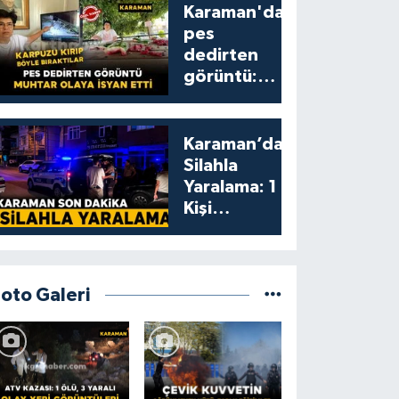
Karaman'da
pes
dedirten
görüntü:
karpuzu
yumruklayıp
yediler,
Karaman’da
artıklarını
Silahla
kamelyada
Yaralama: 1
bıraktılar
Kişi
Yaralandı
Foto Galeri