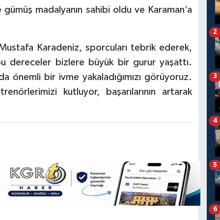
le gümüş madalyanın sahibi oldu ve Karaman’a
2
ustafa Karadeniz, sporcuları tebrik ederek,
 bu dereceler bizlere büyük bir gurur yaşattı.
da önemli bir ivme yakaladığımızı görüyoruz.
3
nörlerimizi kutluyor, başarılarının artarak
4
5
6