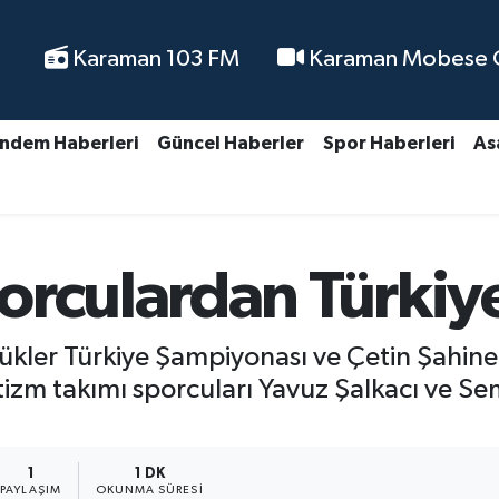
Karaman 103 FM
Karaman Mobese Ca
ndem Haberleri
Güncel Haberler
Spor Haberleri
As
rculardan Türkiye 
kler Türkiye Şampiyonası ve Çetin Şahiner
zm takımı sporcuları Yavuz Şalkacı ve S
1
1 DK
PAYLAŞIM
OKUNMA SÜRESI