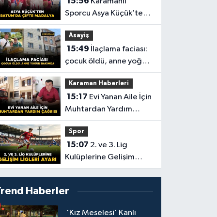
15:56
Karamanlı
Sporcu Asya Küçük’ten
Batum’da Çifte Madalya
Asayiş
15:49
İlaçlama faciası:
çocuk öldü, anne yoğun
bakımda
Karaman Haberleri
15:17
Evi Yanan Aile İçin
Muhtardan Yardım
Çağrısı
Spor
15:07
2. ve 3. Lig
Kulüplerine Gelişim
Ligleri Ayarı
Trend Haberler
'Kız Meselesi' Kanlı