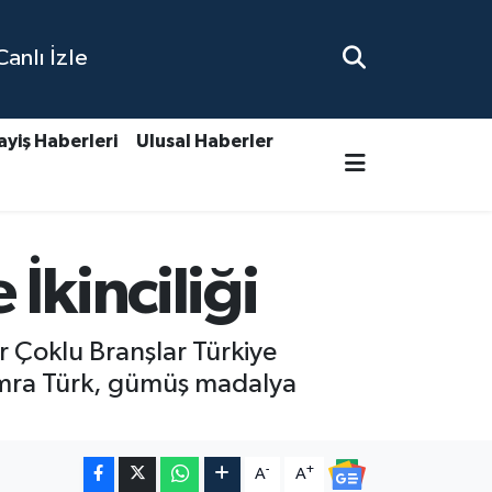
nlı İzle
ayiş Haberleri
Ulusal Haberler
İkinciliği
 Çoklu Branşlar Türkiye
emra Türk, gümüş madalya
-
+
A
A