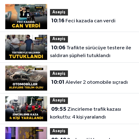
Asayiş
10:16
Feci kazada can verdi
Asayiş
10:06
Trafikte sürücüye testere ile
saldıran şüpheli tutuklandı
Asayiş
10:01
Alevler 2 otomobile sıçradı
Asayiş
09:55
Zincirleme trafik kazası
korkuttu: 4 kişi yaralandı
Asayiş