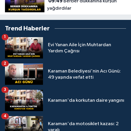
09:49
Berber dükkanına kurşun
yağdırdılar
Trend Haberler
1
Evi Yanan Aile İçin Muhtardan
Yardım Çağrısı
2
Karaman Belediyesi'nin Acı Günü:
49 yaşında vefat etti
3
Karaman'da korkutan daire yangını
4
Karaman'da motosiklet kazası: 2
yaralı