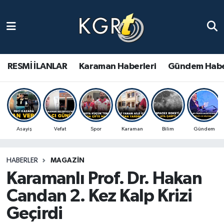
Karaman Haberleri
Gündem Haberleri
RESMİ İLANLAR
Karaman Haberleri
Gündem Habe
Güncel Haberler
Spor Haberleri
Asayiş
Vefat
Spor
Karaman
Bilim
Gündem
Asayiş Haberleri
HABERLER
MAGAZIN
Ulusal Haberler
Karamanlı Prof. Dr. Hakan
Vefat Edenler
Candan 2. Kez Kalp Krizi
Geçirdi