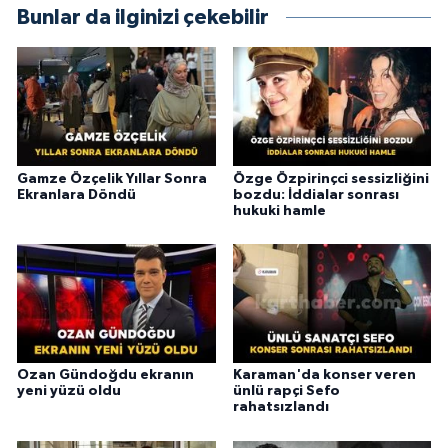
Bunlar da ilginizi çekebilir
Gamze Özçelik Yıllar Sonra
Özge Özpirinçci sessizliğini
Ekranlara Döndü
bozdu: İddialar sonrası
hukuki hamle
Ozan Gündoğdu ekranın
Karaman'da konser veren
yeni yüzü oldu
ünlü rapçi Sefo
rahatsızlandı