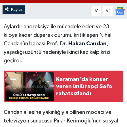
Paylaş
-
+
A
A
Aylardır anoreksiya ile mücadele eden ve 23
kiloya kadar düşerek durumu kritikleşen Nihal
Candan’ın babası Prof. Dr.
Hakan Candan
,
yaşadığı üzüntü nedeniyle ikinci kez kalp krizi
geçirdi.
Karaman'da konser
veren ünlü rapçi Sefo
rahatsızlandı
Candan ailesine yakınlığıyla bilinen modacı ve
televizyon sunucusu Pınar Kerimoğlu’nun sosyal