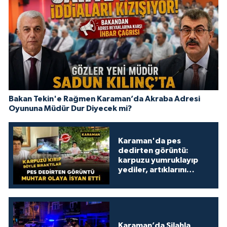
Bakan Tekin'e Rağmen Karaman’da Akraba Adresi
Oyununa Müdür Dur Diyecek mi?
Karaman'da pes
dedirten görüntü:
karpuzu yumruklayıp
yediler, artıklarını
kamelyada bıraktılar
Karaman’da Silahla