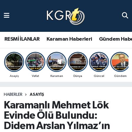
Karaman Haberleri
Gündem Haberleri
RESMİ İLANLAR
Karaman Haberleri
Gündem Habe
Güncel Haberler
Spor Haberleri
Asayiş
Vefat
Karaman
Dünya
Güncel
Gündem
Asayiş Haberleri
HABERLER
ASAYIŞ
Ulusal Haberler
Karamanlı Mehmet Lök
Vefat Edenler
Evinde Ölü Bulundu:
Didem Arslan Yılmaz’ın