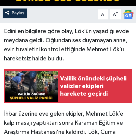
Paylaş
-
+
A
A
Edinilen bilgilere göre olay, Lök’ün yaşadığı evde
meydana geldi. Oğlundan ses duyamayan anne,
evin tuvaletini kontrol ettiğinde Mehmet Lök’ü
hareketsiz halde buldu.
Valilik önündeki şüpheli
valizler ekipleri
harekete geçirdi
İhbar üzerine eve gelen ekipler, Mehmet Lök’e
kalp masajı yaptıktan sonra Karaman Eğitim ve
Araştırma Hastanesi’ne kaldırdı. Lök, Cuma