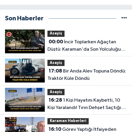
Son Haberler
Asayiş
00:00
İncir Toplarken Ağaçtan
Düştü: Karaman'da Son Yolculuğuna
Uğurlandı
Asayiş
17:08
Bir Anda Alev Topuna Döndü:
Traktör Küle Döndü
Asayiş
16:28
1 Kişi Hayatını Kaybetti, 10
Kişi Yaralandı! Tırın Dehşet Saçtığı
Anlar Ortaya Çıktı
Karaman Haberleri
16:10
Görev Yaptığı İtfaiyeden