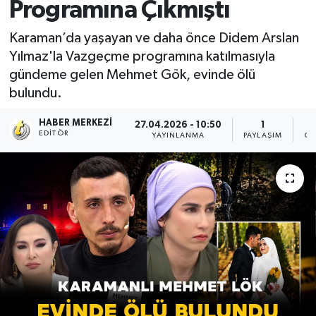
Programına Çıkmıştı
Karaman’da yaşayan ve daha önce Didem Arslan
Yılmaz'la Vazgeçme programına katılmasıyla
gündeme gelen Mehmet Gök, evinde ölü
bulundu.
HABER MERKEZI
27.04.2026 - 10:50
1
EDITÖR
YAYINLANMA
PAYLAŞIM
OK