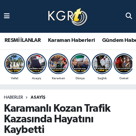
Karaman Haberleri
Gündem Haberleri
RESMİ İLANLAR
Karaman Haberleri
Gündem Habe
Güncel Haberler
Spor Haberleri
Vefat
Asayiş
Karaman
Dünya
Sağlık
Genel
Asayiş Haberleri
HABERLER
ASAYIŞ
Ulusal Haberler
Karamanlı Kozan Trafik
Vefat Edenler
Kazasında Hayatını
Kaybetti