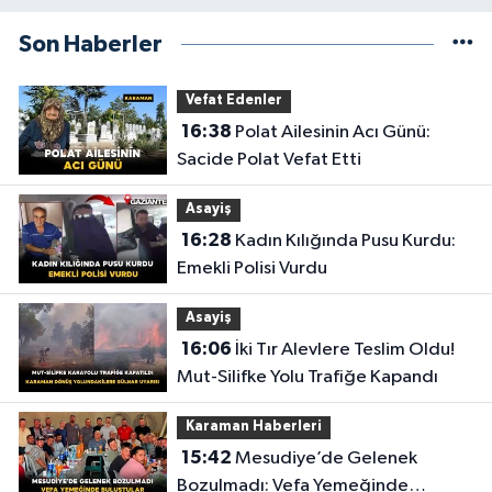
Son Haberler
Vefat Edenler
16:38
Polat Ailesinin Acı Günü:
Sacide Polat Vefat Etti
Asayiş
16:28
Kadın Kılığında Pusu Kurdu:
Emekli Polisi Vurdu
Asayiş
16:06
İki Tır Alevlere Teslim Oldu!
Mut-Silifke Yolu Trafiğe Kapandı
Karaman Haberleri
15:42
Mesudiye’de Gelenek
Bozulmadı: Vefa Yemeğinde