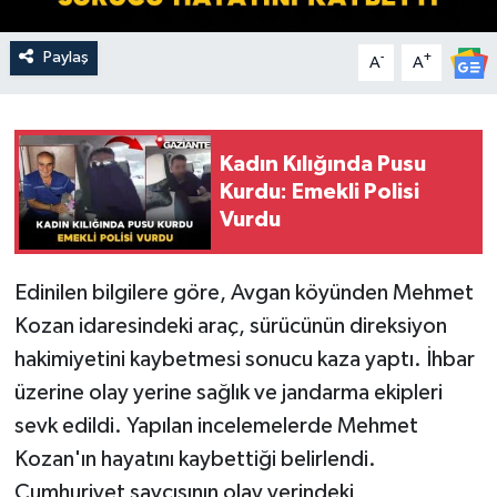
Paylaş
-
+
A
A
Kadın Kılığında Pusu
Kurdu: Emekli Polisi
Vurdu
Edinilen bilgilere göre, Avgan köyünden Mehmet
Kozan idaresindeki araç, sürücünün direksiyon
hakimiyetini kaybetmesi sonucu kaza yaptı. İhbar
üzerine olay yerine sağlık ve jandarma ekipleri
sevk edildi. Yapılan incelemelerde Mehmet
Kozan'ın hayatını kaybettiği belirlendi.
Cumhuriyet savcısının olay yerindeki