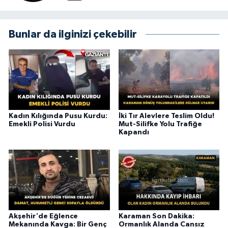
Bunlar da ilginizi çekebilir
Kadın Kılığında Pusu Kurdu:
İki Tır Alevlere Teslim Oldu!
Emekli Polisi Vurdu
Mut-Silifke Yolu Trafiğe
Kapandı
Akşehir'de Eğlence
Karaman Son Dakika:
Mekanında Kavga: Bir Genç
Ormanlık Alanda Cansız