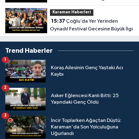
Buluştular
Karaman Haberleri
15:37
Çoğlu’da Yer Yerinden
Oynadı! Festival Gecesine Büyük İlgi
Trend Haberler
1
Koraş Ailesinin Genç Yaştaki Acı
Kaybı
2
Asker Eğlencesi Kanlı Bitti: 25
Yaşındaki Genç Öldü
3
İncir Toplarken Ağaçtan Düştü:
Karaman'da Son Yolculuğuna
Uğurlandı