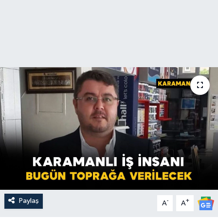
Paylaş
-
+
A
A