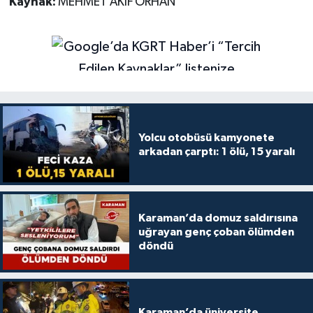
Kaynak:
MEHMET AKİF ORHAN
Yolcu otobüsü kamyonete
arkadan çarptı: 1 ölü, 15 yaralı
Karaman’da domuz saldırısına
uğrayan genç çoban ölümden
döndü
Karaman’da üniversite