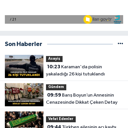
Son Haberler
Asayiş
10:23
Karaman'da polisin
yakaladığı 26 kişi tutuklandı
Gündem
09:59
Barış Boyun’un Annesinin
Cenazesinde Dikkat Çeken Detay
Vefat Edenler
09:44
Türkben ailesinin acı kaybı