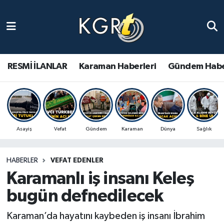
Karaman Haberleri
Gündem Haberleri
RESMİ İLANLAR
Karaman Haberleri
Gündem Habe
Güncel Haberler
Spor Haberleri
Asayiş
Vefat
Gündem
Karaman
Dünya
Sağlık
Asayiş Haberleri
HABERLER
VEFAT EDENLER
Ulusal Haberler
Karamanlı iş insanı Keleş
Vefat Edenler
bugün defnedilecek
Karaman’da hayatını kaybeden iş insanı İbrahim