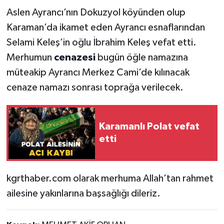
Aslen Ayrancı’nın Dokuzyol köyünden olup
Karaman’da ikamet eden Ayrancı esnaflarından
Selami Keleş’in oğlu İbrahim Keleş vefat etti.
Merhumun
cenazesi
bugün öğle namazına
müteakip Ayrancı Merkez Cami’de kılınacak
cenaze namazı sonrası toprağa verilecek.
Karamanlı Polat vefat
etti
kgrthaber.com olarak merhuma Allah’tan rahmet
ailesine yakınlarına başsağlığı dileriz.