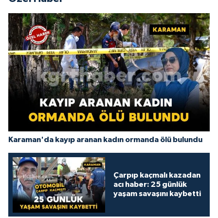
Karaman'da kayıp aranan kadın ormanda ölü bulundu
Çarpıp kaçmalı kazadan
acı haber: 25 günlük
yaşam savaşını kaybetti