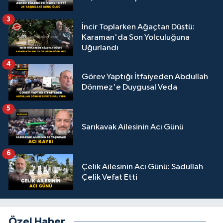
3
İncir Toplarken Ağaçtan Düştü:
Karaman'da Son Yolculuğuna
Uğurlandı
4
Görev Yaptığı İtfaiyeden Abdullah
Dönmez'e Duygusal Veda
5
Sarıkavak Ailesinin Acı Günü
6
Çelik Ailesinin Acı Günü: Sadullah
Çelik Vefat Etti
Özel Haber