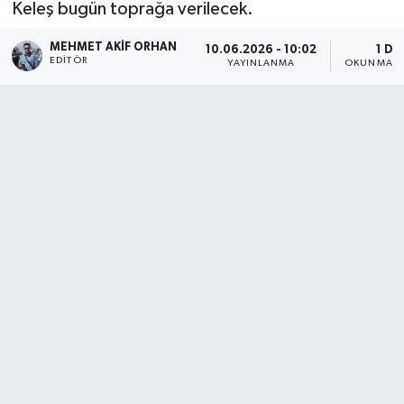
Keleş bugün toprağa verilecek.
MEHMET AKIF ORHAN
10.06.2026 - 10:02
1 DK
EDITÖR
YAYINLANMA
OKUNMA S