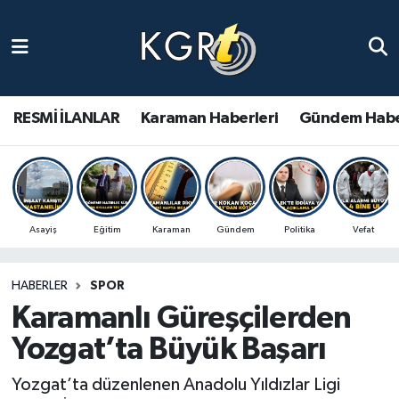
Karaman Haberleri
Gündem Haberleri
RESMİ İLANLAR
Karaman Haberleri
Gündem Habe
Güncel Haberler
Spor Haberleri
Asayiş
Eğitim
Karaman
Gündem
Politika
Vefat
Asayiş Haberleri
HABERLER
SPOR
Ulusal Haberler
Karamanlı Güreşçilerden
Vefat Edenler
Yozgat’ta Büyük Başarı
Yozgat’ta düzenlenen Anadolu Yıldızlar Ligi