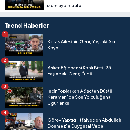
ölüm aydınlatıldı
Trend Haberler
1
Koraş Ailesinin Genç Yaştaki Acı
Kaybı
2
Asker Eğlencesi Kanlı Bitti: 25
Yaşındaki Genç Öldü
3
İncir Toplarken Ağaçtan Düştü:
Karaman'da Son Yolculuğuna
Uğurlandı
4
Görev Yaptığı İtfaiyeden Abdullah
Dönmez'e Duygusal Veda