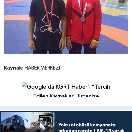
Kaynak:
HABER MERKEZİ
Yolcu otobüsü kamyonete
arkadan çarptı: 1 ölü, 15 yaralı