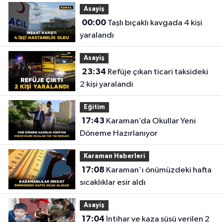
Asayiş
00:00
Taşlı bıçaklı kavgada 4 kişi
yaralandı
Asayiş
23:34
Refüje çıkan ticari taksideki
2 kişi yaralandı
Eğitim
17:43
Karaman’da Okullar Yeni
Döneme Hazırlanıyor
Karaman Haberleri
17:08
Karaman'ı önümüzdeki hafta
sıcaklıklar esir aldı
Asayiş
17:04
İntihar ve kaza süsü verilen 2