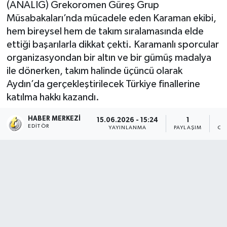
(ANALİG) Grekoromen Güreş Grup
Müsabakaları’nda mücadele eden Karaman ekibi,
hem bireysel hem de takım sıralamasında elde
ettiği başarılarla dikkat çekti. Karamanlı sporcular
organizasyondan bir altın ve bir gümüş madalya
ile dönerken, takım halinde üçüncü olarak
Aydın’da gerçekleştirilecek Türkiye finallerine
katılma hakkı kazandı.
HABER MERKEZI
15.06.2026 - 15:24
1
EDITÖR
YAYINLANMA
PAYLAŞIM
OK