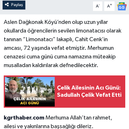
Paylaş
-
+
A
A
Aslen Dağkonak Köyü’nden olup uzun yıllar
okullarda öğrencilerin sevilen limonatacısı olarak
tanınan “Limonatacı” lakaplı, Cahit Cenk’in
amcası, 72 yaşında vefat etmiştir. Merhumun
cenazesi cuma günü cuma namazına müteakip
musalladan kaldırılarak defnedilecektir.
Çelik Ailesinin Acı Günü:
Sadullah Çelik Vefat Etti
kgrthaber.com
Merhuma Allah’tan rahmet,
ailesi ve yakınlarına başsağlığı dileriz.