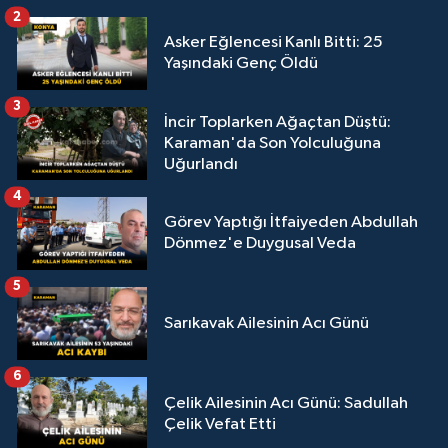
2
Asker Eğlencesi Kanlı Bitti: 25
Yaşındaki Genç Öldü
3
İncir Toplarken Ağaçtan Düştü:
Karaman'da Son Yolculuğuna
Uğurlandı
4
Görev Yaptığı İtfaiyeden Abdullah
Dönmez'e Duygusal Veda
5
Sarıkavak Ailesinin Acı Günü
6
Çelik Ailesinin Acı Günü: Sadullah
Çelik Vefat Etti