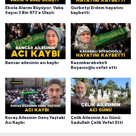
Ebola Alarmı Büyüyor: Vaka
Gurbetçi Erdem hayatını
Sayısı 3 Bin 973’e Ulaştı
kaybetti
Bancar ailesinin acı kaybı
Kazımkarabekirli
Boyacıoğlu vefat etti
Koraş Ailesinin Genç Yaştaki
Çelik Ailesinin Acı Günü:
Acı Kaybı
Sadullah Çelik Vefat Etti