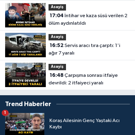
Asayiş
17:04
İntihar ve kaza süsü verilen 2
ölüm aydınlatıldı
Asayiş
16:52
Servis aracı tıra çarptı: 1'i
ağır 7 yaralı
Asayiş
16:48
Çarpışma sonrası itfaiye
devrildi: 2 itfaiyeci yaralı
Trend Haberler
1
Koraş Ailesinin Genç Yaştaki Acı
Kaybı