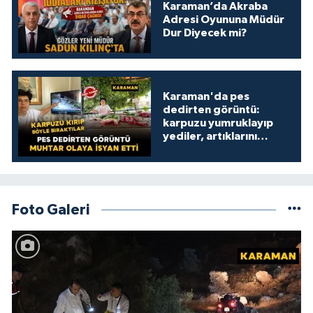
Karaman’da Akraba
Adresi Oyununa Müdür
Dur Diyecek mi?
Karaman'da pes
dedirten görüntü:
karpuzu yumruklayıp
yediler, artıklarını
kamelyada bıraktılar
Foto Galeri