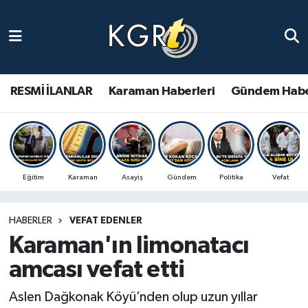
Karaman Haberleri
Gündem Haberleri
RESMİ İLANLAR
Karaman Haberleri
Gündem Habe
Güncel Haberler
Spor Haberleri
Eğitim
Karaman
Asayiş
Gündem
Politika
Vefat
Asayiş Haberleri
HABERLER
VEFAT EDENLER
Ulusal Haberler
Karaman'ın limonatacı
Vefat Edenler
amcası vefat etti
Aslen Dağkonak Köyü’nden olup uzun yıllar