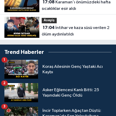
17:08
Karaman'ı önümüzdeki hafta
sıcaklıklar esir aldı
Asayiş
17:04
İntihar ve kaza süsü verilen 2
ölüm aydınlatıldı
Trend Haberler
1
Koraş Ailesinin Genç Yaştaki Acı
Kaybı
2
Asker Eğlencesi Kanlı Bitti: 25
Yaşındaki Genç Öldü
3
İncir Toplarken Ağaçtan Düştü: