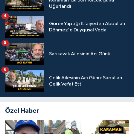
Karaman'da Son Yolculuğuna
Uğurlandı
4
Görev Yaptığı İtfaiyeden Abdullah
Dönmez'e Duygusal Veda
5
Sarıkavak Ailesinin Acı Günü
6
Çelik Ailesinin Acı Günü: Sadullah
Çelik Vefat Etti
Özel Haber