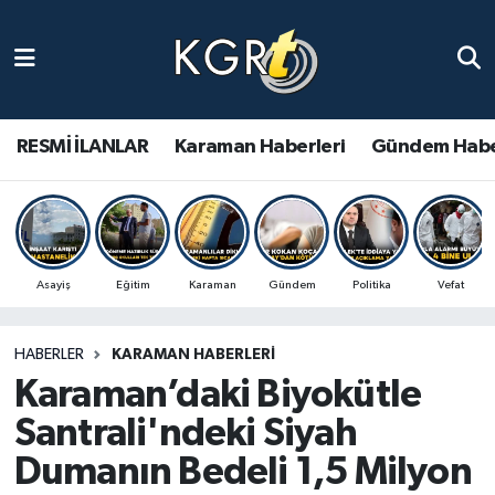
Karaman Haberleri
Gündem Haberleri
RESMİ İLANLAR
Karaman Haberleri
Gündem Habe
Güncel Haberler
Spor Haberleri
Asayiş
Eğitim
Karaman
Gündem
Politika
Vefat
Asayiş Haberleri
HABERLER
KARAMAN HABERLERI
Ulusal Haberler
Karaman’daki Biyokütle
Vefat Edenler
Santrali'ndeki Siyah
Dumanın Bedeli 1,5 Milyon