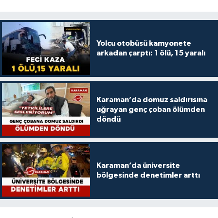
Yolcu otobüsü kamyonete
arkadan çarptı: 1 ölü, 15 yaralı
Karaman’da domuz saldırısına
uğrayan genç çoban ölümden
döndü
Karaman’da üniversite
bölgesinde denetimler arttı