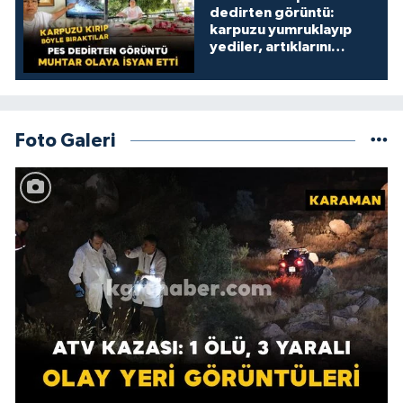
dedirten görüntü:
karpuzu yumruklayıp
yediler, artıklarını
kamelyada bıraktılar
Foto Galeri