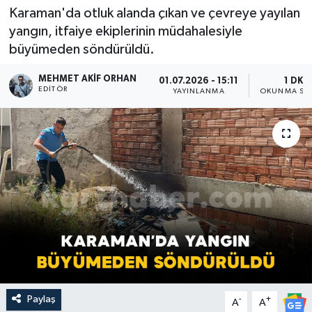
Karaman'da otluk alanda çıkan ve çevreye yayılan
yangın, itfaiye ekiplerinin müdahalesiyle
büyümeden söndürüldü.
MEHMET AKIF ORHAN
01.07.2026 - 15:11
1 DK
EDITÖR
YAYINLANMA
OKUNMA SÜR
Paylaş
-
+
A
A