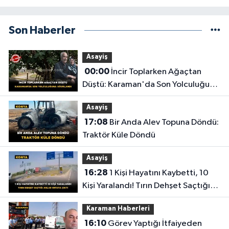
Son Haberler
Asayiş
00:00
İncir Toplarken Ağaçtan
Düştü: Karaman'da Son Yolculuğuna
Uğurlandı
Asayiş
17:08
Bir Anda Alev Topuna Döndü:
Traktör Küle Döndü
Asayiş
16:28
1 Kişi Hayatını Kaybetti, 10
Kişi Yaralandı! Tırın Dehşet Saçtığı
Anlar Ortaya Çıktı
Karaman Haberleri
16:10
Görev Yaptığı İtfaiyeden