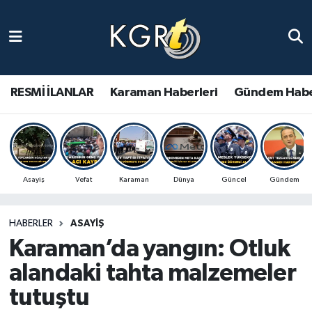
Karaman Haberleri
Gündem Haberleri
RESMİ İLANLAR
Karaman Haberleri
Gündem Habe
Güncel Haberler
Spor Haberleri
Asayiş
Vefat
Karaman
Dünya
Güncel
Gündem
Asayiş Haberleri
HABERLER
ASAYIŞ
Ulusal Haberler
Karaman’da yangın: Otluk
Vefat Edenler
alandaki tahta malzemeler
tutuştu