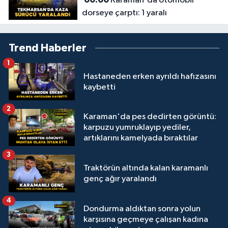
Karaman'da otomobil
dorseye çarptı: 1 yaralı
Trend Haberler
1
Hastaneden erken ayrıldı hafızasını
kaybetti
2
Karaman'da pes dedirten görüntü:
karpuzu yumruklayıp yediler,
artıklarını kamelyada bıraktılar
3
Traktörün altında kalan karamanlı
genç ağır yaralandı
4
Dondurma aldıktan sonra yolun
karşısına geçmeye çalışan kadına