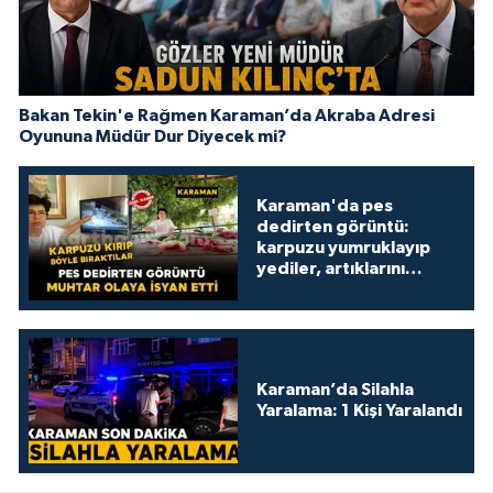
Bakan Tekin'e Rağmen Karaman’da Akraba Adresi
Oyununa Müdür Dur Diyecek mi?
Karaman'da pes
dedirten görüntü:
karpuzu yumruklayıp
yediler, artıklarını
kamelyada bıraktılar
Karaman’da Silahla
Yaralama: 1 Kişi Yaralandı