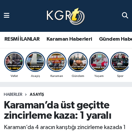
Karaman Haberleri
Gündem Haberleri
RESMİ İLANLAR
Karaman Haberleri
Gündem Habe
Güncel Haberler
Spor Haberleri
Vefat
Asayiş
Karaman
Gündem
Yaşam
Spor
Asayiş Haberleri
HABERLER
ASAYIŞ
Ulusal Haberler
Karaman’da üst geçitte
Vefat Edenler
zincirleme kaza: 1 yaralı
Karaman’da 4 aracın karıştığı zincirleme kazada 1