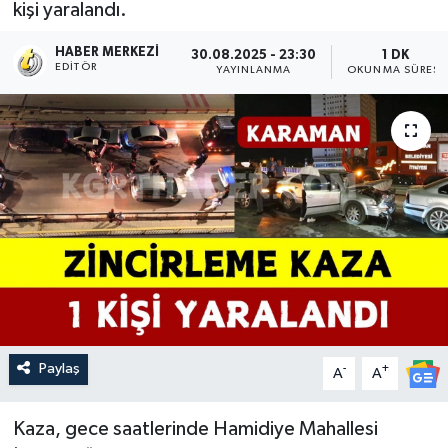
kişi yaralandı.
HABER MERKEZI
30.08.2025 - 23:30
1 DK
EDITÖR
YAYINLANMA
OKUNMA SÜRESI
Paylaş
-
+
A
A
Kaza, gece saatlerinde Hamidiye Mahallesi