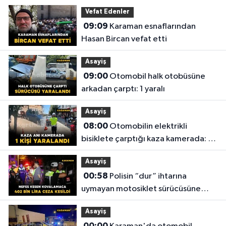
Vefat Edenler
09:09
Karaman esnaflarından
Hasan Bircan vefat etti
Asayiş
09:00
Otomobil halk otobüsüne
arkadan çarptı: 1 yaralı
Asayiş
08:00
Otomobilin elektrikli
bisiklete çarptığı kaza kamerada: 1
yaralı
Asayiş
00:58
Polisin “dur” ihtarına
uymayan motosiklet sürücüsüne
402 bin lira ceza kesildi
Asayiş
00:00