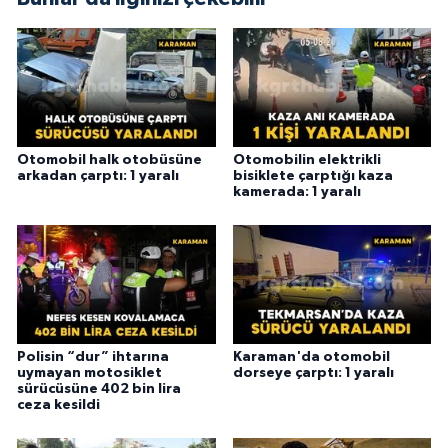
Otomobil halk otobüsüne
Otomobilin elektrikli
arkadan çarptı: 1 yaralı
bisiklete çarptığı kaza
kamerada: 1 yaralı
Polisin “dur” ihtarına
Karaman'da otomobil
uymayan motosiklet
dorseye çarptı: 1 yaralı
sürücüsüne 402 bin lira
ceza kesildi