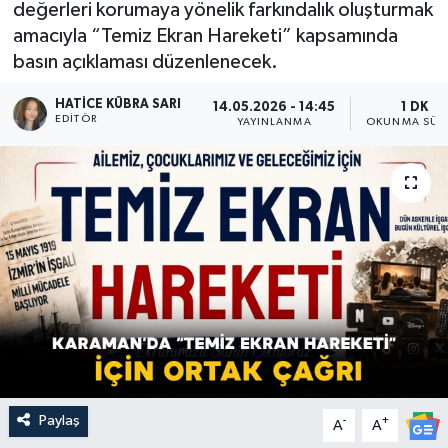
değerleri korumaya yönelik farkındalık oluşturmak
amacıyla “Temiz Ekran Hareketi” kapsamında
basın açıklaması düzenlenecek.
HATICE KÜBRA SARI
14.05.2026 - 14:45
1 DK
EDITÖR
YAYINLANMA
OKUNMA SÜR
Paylaş
-
+
A
A