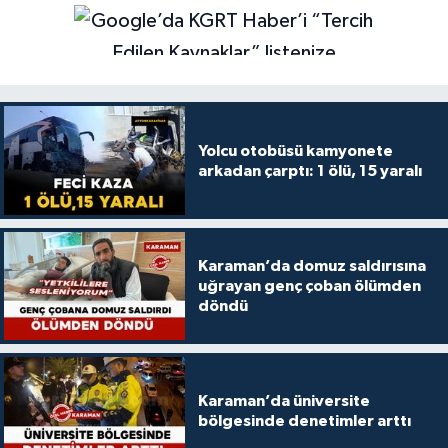
Yolcu otobüsü kamyonete
arkadan çarptı: 1 ölü, 15 yaralı
Karaman’da domuz saldırısına
uğrayan genç çoban ölümden
döndü
Karaman’da üniversite
bölgesinde denetimler arttı