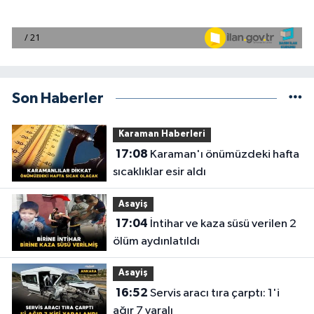
Son Haberler
Karaman Haberleri
17:08
Karaman'ı önümüzdeki hafta
sıcaklıklar esir aldı
Asayiş
17:04
İntihar ve kaza süsü verilen 2
ölüm aydınlatıldı
Asayiş
16:52
Servis aracı tıra çarptı: 1'i
ağır 7 yaralı