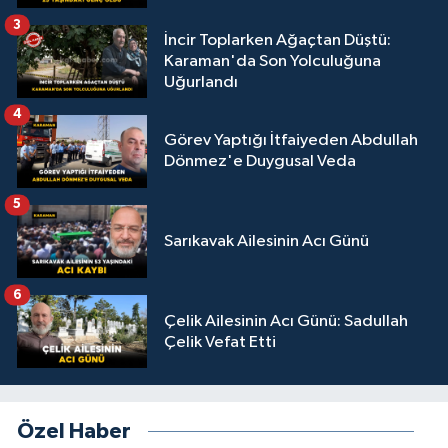
3
İncir Toplarken Ağaçtan Düştü:
Karaman'da Son Yolculuğuna
Uğurlandı
4
Görev Yaptığı İtfaiyeden Abdullah
Dönmez'e Duygusal Veda
5
Sarıkavak Ailesinin Acı Günü
6
Çelik Ailesinin Acı Günü: Sadullah
Çelik Vefat Etti
Özel Haber