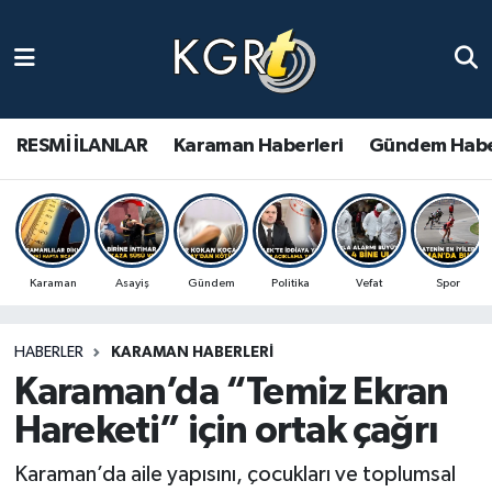
Karaman Haberleri
Gündem Haberleri
RESMİ İLANLAR
Karaman Haberleri
Gündem Habe
Güncel Haberler
Spor Haberleri
Karaman
Asayiş
Gündem
Politika
Vefat
Spor
Asayiş Haberleri
HABERLER
KARAMAN HABERLERI
Ulusal Haberler
Karaman’da “Temiz Ekran
Vefat Edenler
Hareketi” için ortak çağrı
Karaman’da aile yapısını, çocukları ve toplumsal