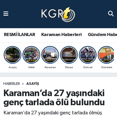
Karaman Haberleri
Gündem Haberleri
RESMİ İLANLAR
Karaman Haberleri
Gündem Habe
Güncel Haberler
Spor Haberleri
Asayiş
Vefat
Karaman
Dünya
Güncel
Gündem
Asayiş Haberleri
HABERLER
ASAYIŞ
Ulusal Haberler
Karaman’da 27 yaşındaki
Vefat Edenler
genç tarlada ölü bulundu
Karaman’da 27 yaşındaki genç tarlada ölmüş