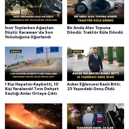
İncir Toplarken Ağaçtan
Bir Anda Alev Topuna
Düştü: Karaman'da Son
Döndü: Traktör Küle Döndü
Yolculuğuna Uğurlandı
1 Kişi Hayatını Kaybetti, 10
Asker Eğlencesi Kanlı Bitti:
Kişi Yaralandı! Tırın Dehşet
25 Yaşındaki Genç Öldü
Saçtığı Anlar Ortaya Çıktı