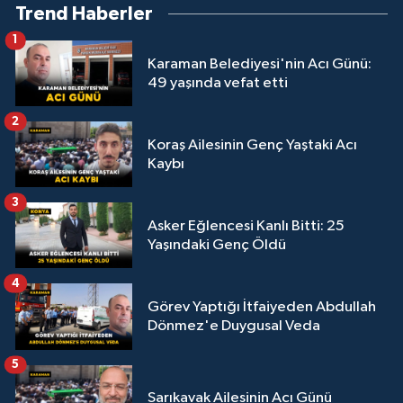
Trend Haberler
1
Karaman Belediyesi'nin Acı Günü:
49 yaşında vefat etti
2
Koraş Ailesinin Genç Yaştaki Acı
Kaybı
3
Asker Eğlencesi Kanlı Bitti: 25
Yaşındaki Genç Öldü
4
Görev Yaptığı İtfaiyeden Abdullah
Dönmez'e Duygusal Veda
5
Sarıkavak Ailesinin Acı Günü