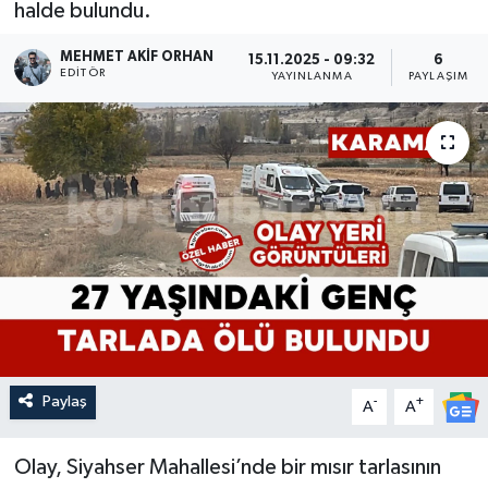
halde bulundu.
MEHMET AKIF ORHAN
15.11.2025 - 09:32
6
EDITÖR
YAYINLANMA
PAYLAŞIM
Paylaş
-
+
A
A
Olay, Siyahser Mahallesi’nde bir mısır tarlasının