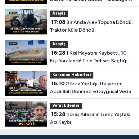
Uğurlandı
Asayiş
17:08
Bir Anda Alev Topuna Döndü:
Traktör Küle Döndü
Asayiş
16:28
1 Kişi Hayatını Kaybetti, 10
Kişi Yaralandı! Tırın Dehşet Saçtığı
Anlar Ortaya Çıktı
Karaman Haberleri
16:10
Görev Yaptığı İtfaiyeden
Abdullah Dönmez'e Duygusal Veda
Vefat Edenler
15:28
Koraş Ailesinin Genç Yaştaki
Acı Kaybı