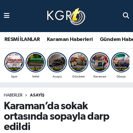
Karaman Haberleri
Gündem Haberleri
RESMİ İLANLAR
Karaman Haberleri
Gündem Habe
Güncel Haberler
Spor Haberleri
Spor
Vefat
Asayiş
Gündem
Karaman
Dünya
Asayiş Haberleri
HABERLER
ASAYIŞ
Ulusal Haberler
Karaman’da sokak
Vefat Edenler
ortasında sopayla darp
edildi