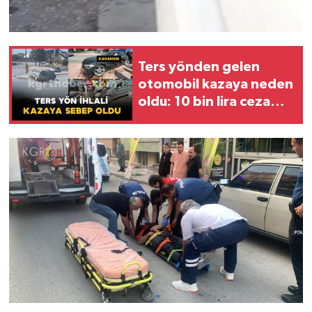
Ters yönden gelen
otomobil kazaya neden
oldu: 10 bin lira ceza
kesildi