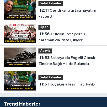
Vefat Edenler
12:11
Ceritli kalıp ustası hayatını
kaybetti
Spor
11:56
13 İlden 155 Sporcu
Karaman’da Piste Çıkıyor
Asayiş
11:53
Sakarya’da Engelli Çocuk
Zincirle Bağlı Halde Bulundu
Vefat Edenler
11:51
Koçaker ailesinin acı kaybı
Trend Haberler