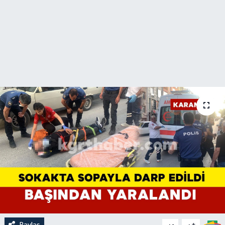
Paylaş
-
+