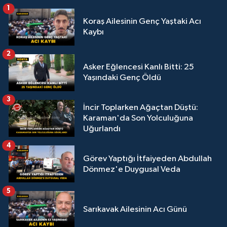
1
Koraş Ailesinin Genç Yaştaki Acı
Kaybı
2
Asker Eğlencesi Kanlı Bitti: 25
Yaşındaki Genç Öldü
3
İncir Toplarken Ağaçtan Düştü:
Karaman'da Son Yolculuğuna
Uğurlandı
4
Görev Yaptığı İtfaiyeden Abdullah
Dönmez'e Duygusal Veda
5
Sarıkavak Ailesinin Acı Günü