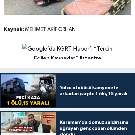
Kaynak:
MEHMET AKİF ORHAN
Yolcu otobüsü kamyonete
arkadan çarptı: 1 ölü, 15 yaralı
Karaman’da domuz saldırısına
uğrayan genç çoban ölümden
döndü