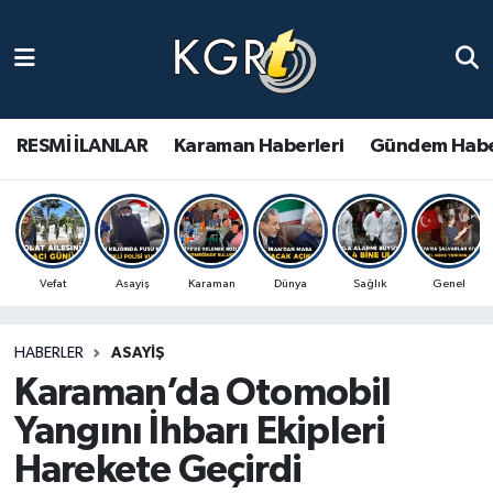
Karaman Haberleri
Gündem Haberleri
RESMİ İLANLAR
Karaman Haberleri
Gündem Habe
Güncel Haberler
Spor Haberleri
Vefat
Asayiş
Karaman
Dünya
Sağlık
Genel
Asayiş Haberleri
HABERLER
ASAYIŞ
Ulusal Haberler
Karaman’da Otomobil
Vefat Edenler
Yangını İhbarı Ekipleri
Harekete Geçirdi