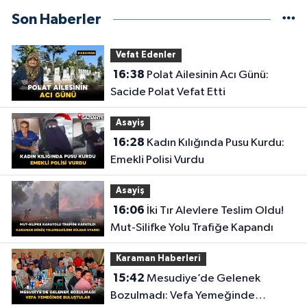
Son Haberler
Vefat Edenler
16:38
Polat Ailesinin Acı Günü:
Sacide Polat Vefat Etti
Asayiş
16:28
Kadın Kılığında Pusu Kurdu:
Emekli Polisi Vurdu
Asayiş
16:06
İki Tır Alevlere Teslim Oldu!
Mut-Silifke Yolu Trafiğe Kapandı
Karaman Haberleri
15:42
Mesudiye’de Gelenek
Bozulmadı: Vefa Yemeğinde