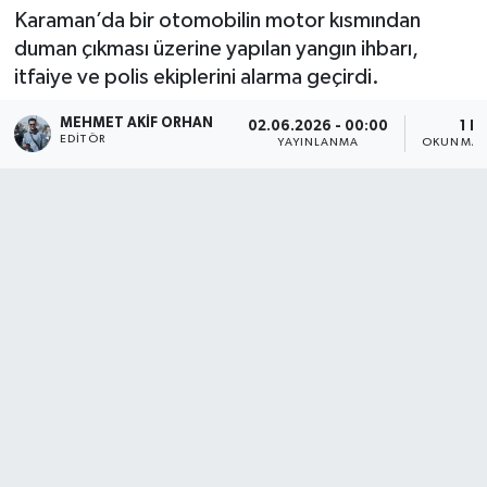
Karaman’da bir otomobilin motor kısmından
duman çıkması üzerine yapılan yangın ihbarı,
itfaiye ve polis ekiplerini alarma geçirdi.
MEHMET AKIF ORHAN
02.06.2026 - 00:00
1 D
EDITÖR
YAYINLANMA
OKUNMA S