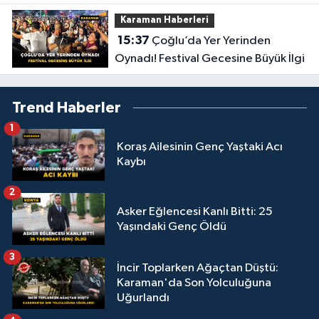
Buluştular
Karaman Haberleri
15:37
Çoğlu’da Yer Yerinden
Oynadı! Festival Gecesine Büyük İlgi
Trend Haberler
1
Koraş Ailesinin Genç Yaştaki Acı
Kaybı
2
Asker Eğlencesi Kanlı Bitti: 25
Yaşındaki Genç Öldü
3
İncir Toplarken Ağaçtan Düştü:
Karaman'da Son Yolculuğuna
Uğurlandı