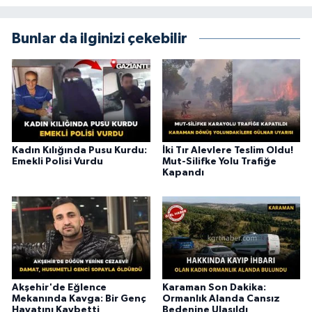
Bunlar da ilginizi çekebilir
Kadın Kılığında Pusu Kurdu:
İki Tır Alevlere Teslim Oldu!
Emekli Polisi Vurdu
Mut-Silifke Yolu Trafiğe
Kapandı
Akşehir'de Eğlence
Karaman Son Dakika:
Mekanında Kavga: Bir Genç
Ormanlık Alanda Cansız
Hayatını Kaybetti
Bedenine Ulaşıldı