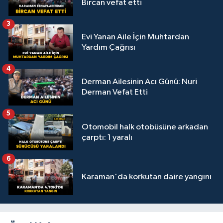
Bircan vefat etti
3
Evi Yanan Aile İçin Muhtardan
Yardım Çağrısı
4
Derman Ailesinin Acı Günü: Nuri
Derman Vefat Etti
5
Otomobil halk otobüsüne arkadan
çarptı: 1 yaralı
6
Karaman'da korkutan daire yangını