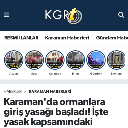
Karaman Haberleri
Gündem Haberleri
RESMİ İLANLAR
Karaman Haberleri
Gündem Habe
Güncel Haberler
Spor Haberleri
Asayiş
Spor
Karaman
Bilim
Gündem
Ekonomi
Asayiş Haberleri
HABERLER
KARAMAN HABERLERI
Ulusal Haberler
Karaman'da ormanlara
Vefat Edenler
giriş yasağı başladı! İşte
yasak kapsamındaki