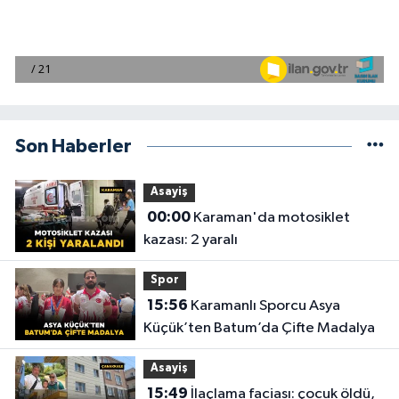
Son Haberler
Asayiş
00:00
Karaman'da motosiklet
kazası: 2 yaralı
Spor
15:56
Karamanlı Sporcu Asya
Küçük’ten Batum’da Çifte Madalya
Asayiş
15:49
İlaçlama faciası: çocuk öldü,