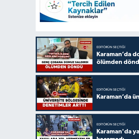
EDITÖRÜN SEÇTIĞI
Karaman’da do
ölümden dön
EDITÖRÜN SEÇTIĞI
Karaman’da üni
EDITÖRÜN SEÇTIĞI
Karaman'da ya