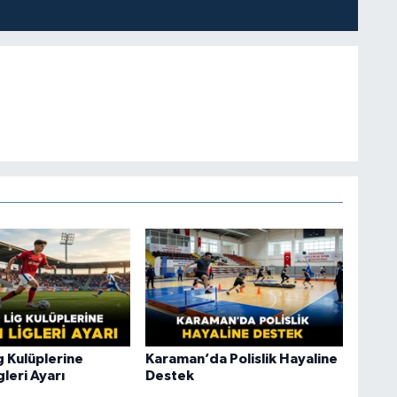
ig Kulüplerine
Karaman’da Polislik Hayaline
gleri Ayarı
Destek