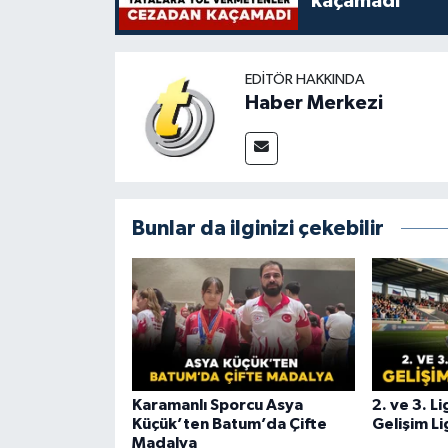
kaçamadı
EDITÖR HAKKINDA
Haber Merkezi
Bunlar da ilginizi çekebilir
Karamanlı Sporcu Asya
2. ve 3. L
Küçük’ten Batum’da Çifte
Gelişim Li
Madalya