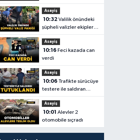
sistemler için dikkat
Asayiş
çeken proje
10:32
Valilik önündeki
şüpheli valizler ekipleri
harekete geçirdi
Asayiş
10:16
Feci kazada can
verdi
Asayiş
10:06
Trafikte sürücüye
testere ile saldıran
şüpheli tutuklandı
Asayiş
10:01
Alevler 2
otomobile sıçradı