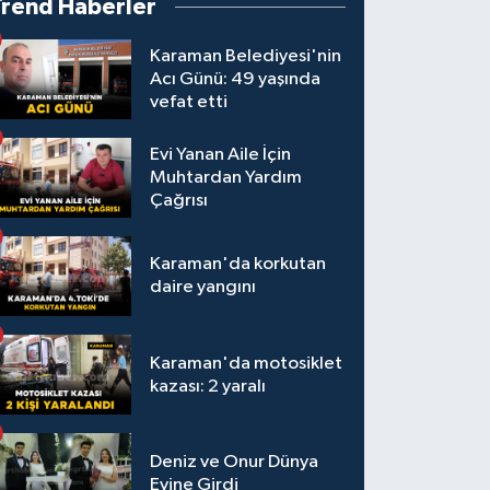
Trend Haberler
Karaman Belediyesi'nin
Acı Günü: 49 yaşında
vefat etti
Evi Yanan Aile İçin
Muhtardan Yardım
Çağrısı
Karaman'da korkutan
daire yangını
Karaman'da motosiklet
kazası: 2 yaralı
Deniz ve Onur Dünya
Evine Girdi