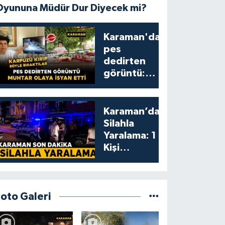
Oyununa Müdür Dur Diyecek mi?
Karaman'da
pes
dedirten
görüntü:
karpuzu
yumruklayıp
yediler,
Karaman’da
artıklarını
Silahla
kamelyada
Yaralama: 1
bıraktılar
Kişi
Yaralandı
Foto Galeri