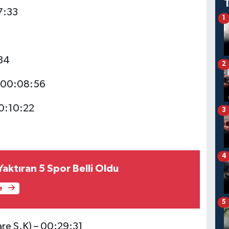
07:33
1
:34
2
– 00:08:56
00:10:22
3
4
Yaktıran 5 Spor Belli Oldu
e
5
are S.K) – 00:29:31