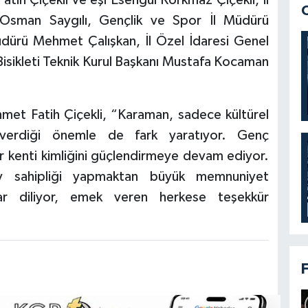
tih Çiçekli ve eşi Esengül Korkmaz Çiçekli, İl
Osman Saygılı, Gençlik ve Spor İl Müdürü
üdürü Mehmet Çalışkan, İl Özel İdaresi Genel
Bisikleti Teknik Kurul Başkanı Mustafa Kocaman
et Fatih Çiçekli, “Karaman, sadece kültürel
a verdiği önemle de fark yaratıyor. Genç
r kenti kimliğini güçlendirmeye devam ediyor.
ev sahipliği yapmaktan büyük memnuniyet
lar diliyor, emek veren herkese teşekkür