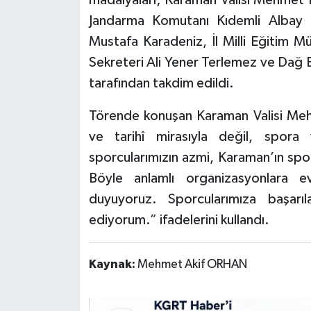
madalyaları; Karaman Valisi Mehmet Fa
Jandarma Komutanı Kıdemli Albay 
Mustafa Karadeniz, İl Milli Eğitim M
Sekreteri Ali Yener Terlemez ve Dağ 
tarafından takdim edildi.
Törende konuşan Karaman Valisi Mehm
ve tarihî mirasıyla değil, spor
sporcularımızın azmi, Karaman’ın spo
Böyle anlamlı organizasyonlara 
duyuyoruz. Sporcularımıza başarı
ediyorum.” ifadelerini kullandı.
Kaynak:
Mehmet Akif ORHAN