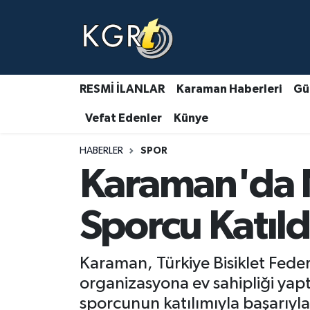
Karaman Haberleri
Gündem Haberleri
RESMİ İLANLAR
Karaman Haberleri
Gü
Vefat Edenler
Künye
Güncel Haberler
HABERLER
SPOR
Spor Haberleri
Karaman'da 
Asayiş Haberleri
Sporcu Katıld
Ulusal Haberler
Karaman, Türkiye Bisiklet Fede
Vefat Edenler
organizasyona ev sahipliği yap
sporcunun katılımıyla başarıyla 