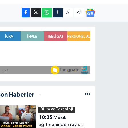
-
+
A
A
Son Haberler
Bilim ve Teknoloji
10:35
Müzik
eğitmeninden raylı