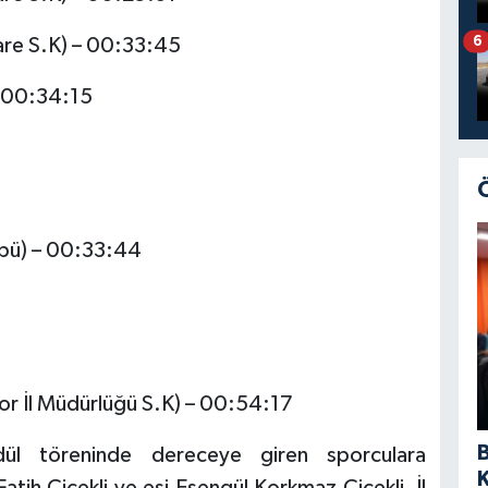
6
are S.K) – 00:33:45
– 00:34:15
übü) – 00:33:44
or İl Müdürlüğü S.K) – 00:54:17
ödül töreninde dereceye giren sporculara