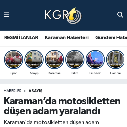
Karaman Haberleri
Gündem Haberleri
RESMİ İLANLAR
Karaman Haberleri
Gündem Habe
Güncel Haberler
Spor Haberleri
Spor
Asayiş
Karaman
Bilim
Gündem
Ekonomi
Asayiş Haberleri
HABERLER
ASAYIŞ
Ulusal Haberler
Karaman’da motosikletten
Vefat Edenler
düşen adam yaralandı
Karaman’da motosikletten düşen adam