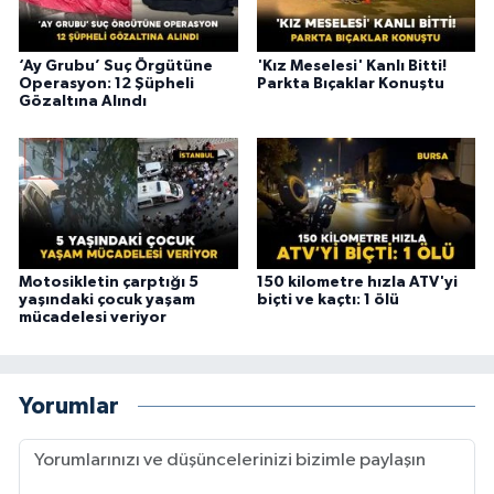
‘Ay Grubu’ Suç Örgütüne
'Kız Meselesi' Kanlı Bitti!
Operasyon: 12 Şüpheli
Parkta Bıçaklar Konuştu
Gözaltına Alındı
Motosikletin çarptığı 5
150 kilometre hızla ATV'yi
yaşındaki çocuk yaşam
biçti ve kaçtı: 1 ölü
mücadelesi veriyor
Yorumlar