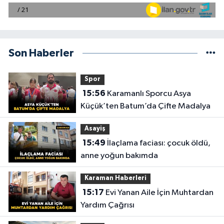
Son Haberler
Spor
15:56
Karamanlı Sporcu Asya
Küçük’ten Batum’da Çifte Madalya
Asayiş
15:49
İlaçlama faciası: çocuk öldü,
anne yoğun bakımda
Karaman Haberleri
15:17
Evi Yanan Aile İçin Muhtardan
Yardım Çağrısı