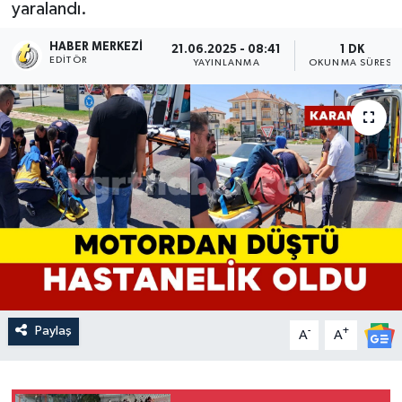
yaralandı.
HABER MERKEZI
21.06.2025 - 08:41
1 DK
EDITÖR
YAYINLANMA
OKUNMA SÜRESI
Paylaş
-
+
A
A