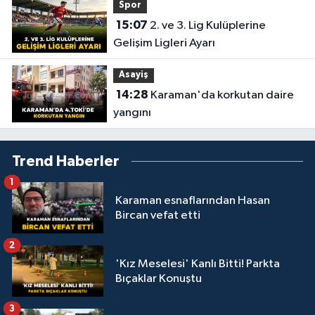
Spor
15:07
2. ve 3. Lig Kulüplerine
Gelişim Ligleri Ayarı
Asayiş
14:28
Karaman'da korkutan daire
yangını
Trend Haberler
1
Karaman esnaflarından Hasan
Bircan vefat etti
2
'Kız Meselesi' Kanlı Bitti! Parkta
Bıçaklar Konuştu
3