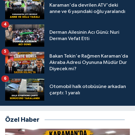
Karaman'da devrilen ATV'deki
anne ve 6 yaşındaki oğlu yaralandı
4
Derman Ailesinin Acı Günü: Nuri
Derman Vefat Etti
5
Bakan Tekin'e Rağmen Karaman’da
Akraba Adresi Oyununa Müdür Dur
Diyecek mi?
6
Otomobil halk otobüsüne arkadan
çarptı: 1 yaralı
Özel Haber