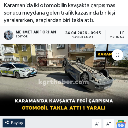
Karaman’da iki otomobilin kavşakta çarpışması
sonucu meydana gelen trafik kazasında bir kişi
yaralanırken, araçlardan biri takla attı.
MEHMET AKIF ORHAN
24.04.2026 - 09:15
1 DK
EDITÖR
YAYINLANMA
OKUNMA S
Paylaş
-
+
A
A