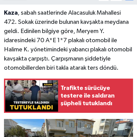
Kaza
, sabah saatlerinde Alacasuluk Mahallesi
472. Sokak üzerinde bulunan kavşakta meydana
geldi. Edinilen bilgiye göre, Meryem Y.
idaresindeki 70 A*E 1*7 plakalı otomobil ile
Halime K. yönetimindeki yabancı plakalı otomobil
kavşakta çarpıştı. Çarpışmanın şiddetiyle
otomobillerden biri takla atarak ters döndü.
Trafikte sürücüye
testere ile saldıran
şüpheli tutuklandı