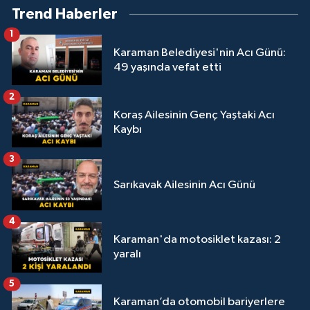
Trend Haberler
1
Karaman Belediyesi'nin Acı Günü:
49 yaşında vefat etti
2
Koraş Ailesinin Genç Yaştaki Acı
Kaybı
3
Sarıkavak Ailesinin Acı Günü
4
Karaman'da motosiklet kazası: 2
yaralı
5
Karaman’da otomobil bariyerlere