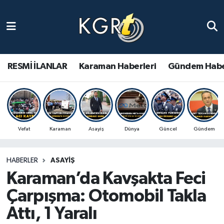
Karaman Haberleri
Gündem Haberleri
RESMİ İLANLAR
Karaman Haberleri
Gündem Habe
Güncel Haberler
Spor Haberleri
Vefat
Karaman
Asayiş
Dünya
Güncel
Gündem
Asayiş Haberleri
HABERLER
ASAYIŞ
Ulusal Haberler
Karaman’da Kavşakta Feci
Vefat Edenler
Çarpışma: Otomobil Takla
Attı, 1 Yaralı