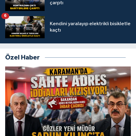
çarptı
6
Kendini yaralayıp elektrikli bisikletle
kaçtı
Özel Haber