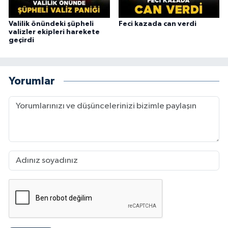
Valilik önündeki şüpheli
Feci kazada can verdi
valizler ekipleri harekete
geçirdi
Yorumlar