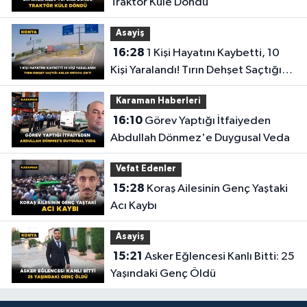
Traktör Küle Döndü
Asayiş
16:28
1 Kişi Hayatını Kaybetti, 10
Kişi Yaralandı! Tırın Dehşet Saçtığı
Anlar Ortaya Çıktı
Karaman Haberleri
16:10
Görev Yaptığı İtfaiyeden
Abdullah Dönmez'e Duygusal Veda
Vefat Edenler
15:28
Koraş Ailesinin Genç Yaştaki
Acı Kaybı
Asayiş
15:21
Asker Eğlencesi Kanlı Bitti: 25
Yaşındaki Genç Öldü