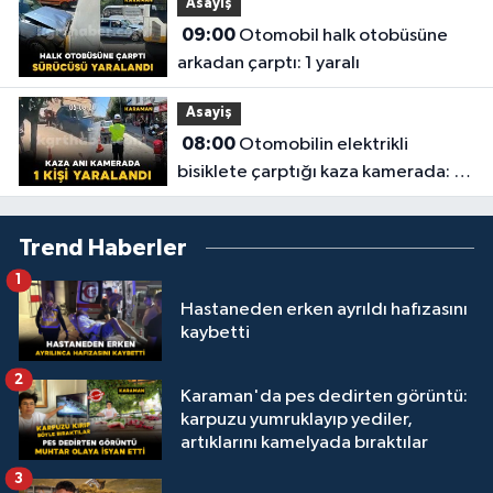
Asayiş
09:00
Otomobil halk otobüsüne
arkadan çarptı: 1 yaralı
Asayiş
08:00
Otomobilin elektrikli
bisiklete çarptığı kaza kamerada: 1
yaralı
Trend Haberler
1
Hastaneden erken ayrıldı hafızasını
kaybetti
2
Karaman'da pes dedirten görüntü:
karpuzu yumruklayıp yediler,
artıklarını kamelyada bıraktılar
3