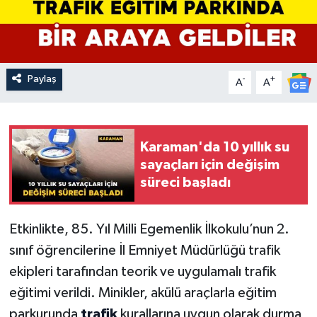
Paylaş
-
+
A
A
Karaman'da 10 yıllık su
sayaçları için değişim
süreci başladı
Etkinlikte, 85. Yıl Milli Egemenlik İlkokulu’nun 2.
sınıf öğrencilerine İl Emniyet Müdürlüğü trafik
ekipleri tarafından teorik ve uygulamalı trafik
eğitimi verildi. Minikler, akülü araçlarla eğitim
parkurunda
trafik
kurallarına uygun olarak durma,