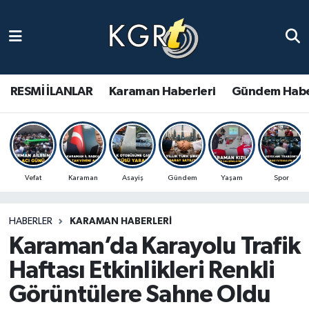
Karaman Haberleri
Gündem Haberleri
RESMİ İLANLAR
Karaman Haberleri
Gündem Habe
Güncel Haberler
Spor Haberleri
Vefat
Karaman
Asayiş
Gündem
Yaşam
Spor
Asayiş Haberleri
HABERLER
KARAMAN HABERLERI
Ulusal Haberler
Karaman’da Karayolu Trafik
Vefat Edenler
Haftası Etkinlikleri Renkli
Görüntülere Sahne Oldu