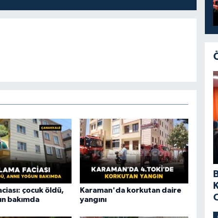
aciası: çocuk öldü,
Karaman'da korkutan daire
un bakımda
yangını