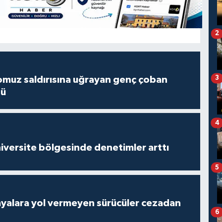
2
3
muz saldırısına uğrayan genç çoban
dü
4
versite bölgesinde denetimler arttı
5
yalara yol vermeyen sürücüler cezadan
6