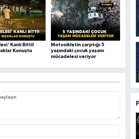
si' Kanlı Bitti!
Motosikletin çarptığı 5
çaklar Konuştu
yaşındaki çocuk yaşam
mücadelesi veriyor