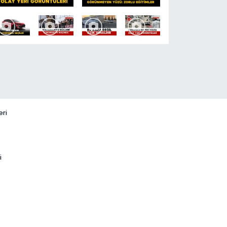
eri
i