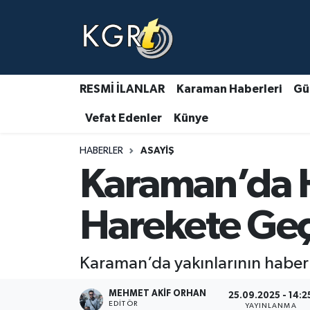
Karaman Haberleri
Gündem Haberleri
RESMİ İLANLAR
Karaman Haberleri
Gü
Vefat Edenler
Künye
Güncel Haberler
HABERLER
ASAYIŞ
Spor Haberleri
Karaman’da H
Asayiş Haberleri
Harekete Geç
Ulusal Haberler
Karaman’da yakınlarının haber al
Vefat Edenler
MEHMET AKIF ORHAN
25.09.2025 - 14:2
EDITÖR
YAYINLANMA