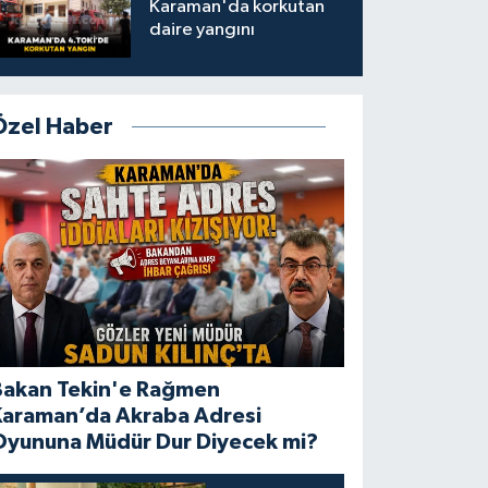
Karaman'da korkutan
daire yangını
Özel Haber
Bakan Tekin'e Rağmen
Karaman’da Akraba Adresi
Oyununa Müdür Dur Diyecek mi?