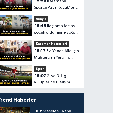
15:56
Karamanlı
Sporcu Asya Küçük’ten
Batum’da Çifte Madalya
Asayiş
15:49
İlaçlama faciası:
çocuk öldü, anne yoğun
bakımda
Karaman Haberleri
15:17
Evi Yanan Aile İçin
Muhtardan Yardım
Çağrısı
Spor
15:07
2. ve 3. Lig
Kulüplerine Gelişim
Ligleri Ayarı
Trend Haberler
'Kız Meselesi' Kanlı