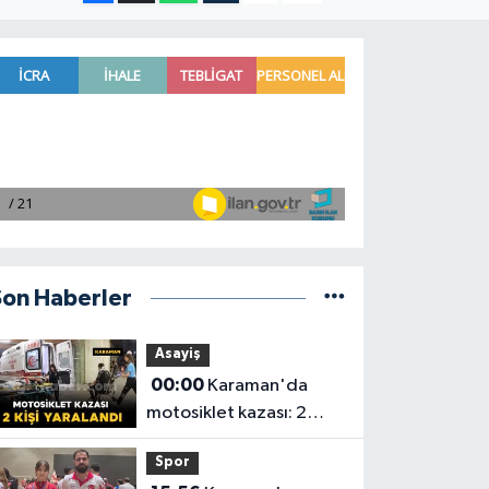
Son Haberler
Asayiş
00:00
Karaman'da
motosiklet kazası: 2
yaralı
Spor