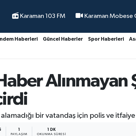
Karaman 103 FM
Karaman Mobese Ca
ndem Haberleri
Güncel Haberler
Spor Haberleri
As
aber Alınmayan Şa
irdi
amadığı bir vatandaş için polis ve itfaiye 
5
1
1 DK
PAYLAŞIM
OKUNMA SÜRESI