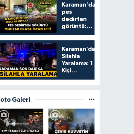
Karaman'da
pes
dedirten
görüntü:
karpuzu
yumruklayıp
yediler,
Karaman’da
artıklarını
Silahla
kamelyada
Yaralama: 1
bıraktılar
Kişi
Yaralandı
Foto Galeri