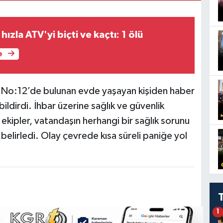
ızla ATV'yi biçti ve kaçtı: 1 ölü
e
 No:12’de bulunan evde yaşayan kişiden haber
bildirdi. İhbar üzerine sağlık ve güvenlik
ekipler, vatandaşın herhangi bir sağlık sorunu
elirledi. Olay çevrede kısa süreli paniğe yol
1