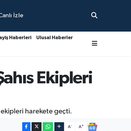
nlı İzle
ayiş Haberleri
Ulusal Haberler
hıs Ekipleri
ekipleri harekete geçti.
-
+
A
A