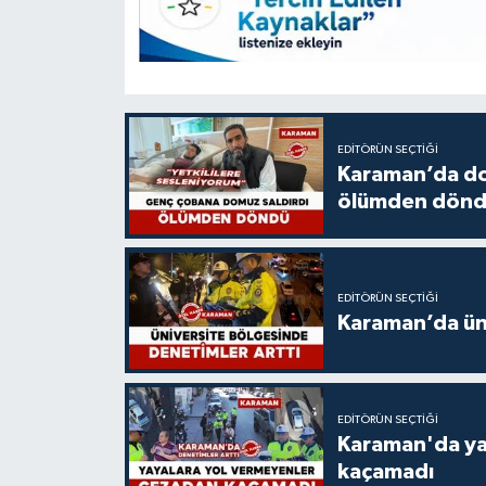
EDITÖRÜN SEÇTIĞI
Karaman’da do
ölümden dön
EDITÖRÜN SEÇTIĞI
Karaman’da üni
EDITÖRÜN SEÇTIĞI
Karaman'da ya
kaçamadı