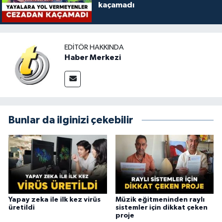
kaçamadı
EDITÖR HAKKINDA
Haber Merkezi
Bunlar da ilginizi çekebilir
Yapay zeka ile ilk kez virüs
Müzik eğitmeninden raylı
üretildi
sistemler için dikkat çeken
proje