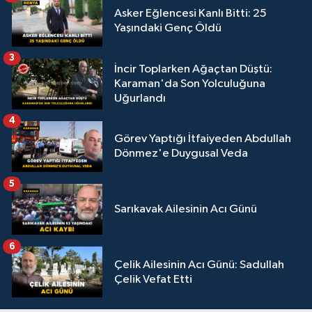
Asker Eğlencesi Kanlı Bitti: 25
Yaşındaki Genç Öldü
3
İncir Toplarken Ağaçtan Düştü:
Karaman'da Son Yolculuğuna
Uğurlandı
4
Görev Yaptığı İtfaiyeden Abdullah
Dönmez'e Duygusal Veda
5
Sarıkavak Ailesinin Acı Günü
6
Çelik Ailesinin Acı Günü: Sadullah
Çelik Vefat Etti