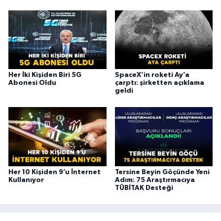
Her İki Kişiden Biri 5G
SpaceX’in roketi Ay’a
Abonesi Oldu
çarptı: şirketten açıklama
geldi
Her 10 Kişiden 9’u İnternet
Tersine Beyin Göçünde Yeni
Kullanıyor
Adım: 75 Araştırmacıya
TÜBİTAK Desteği