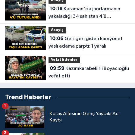
Asayiş
10:18
Karaman'da jandarmanın
yakaladığı 34 şahıstan 4’ü
tutuklandı
Asayiş
10:06
Geri geri giden kamyonet
yaşlı adama çarptı: 1 yaralı
Vefat Edenler
09:59
Kazımkarabekirli Boyacıoğlu
vefat etti
Trend Haberler
1
Koraş Ailesinin Genç Yaştaki Acı
Kaybı
2