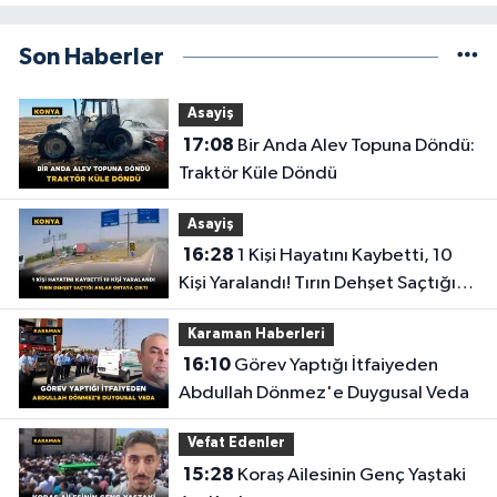
Son Haberler
Asayiş
17:08
Bir Anda Alev Topuna Döndü:
Traktör Küle Döndü
Asayiş
16:28
1 Kişi Hayatını Kaybetti, 10
Kişi Yaralandı! Tırın Dehşet Saçtığı
Anlar Ortaya Çıktı
Karaman Haberleri
16:10
Görev Yaptığı İtfaiyeden
Abdullah Dönmez'e Duygusal Veda
Vefat Edenler
15:28
Koraş Ailesinin Genç Yaştaki