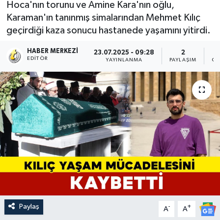
Hoca'nın torunu ve Amine Kara'nın oğlu,
Karaman'ın tanınmış simalarından Mehmet Kılıç
geçirdiği kaza sonucu hastanede yaşamını yitirdi.
HABER MERKEZI
23.07.2025 - 09:28
2
EDITÖR
YAYINLANMA
PAYLAŞIM
OK
Paylaş
-
+
A
A