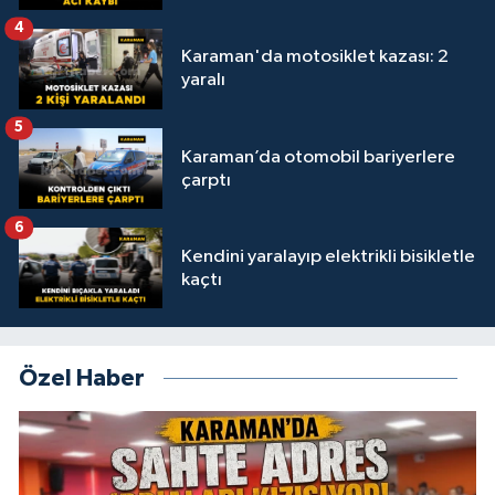
4
Karaman'da motosiklet kazası: 2
yaralı
5
Karaman’da otomobil bariyerlere
çarptı
6
Kendini yaralayıp elektrikli bisikletle
kaçtı
Özel Haber