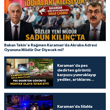
Bakan Tekin'e Rağmen Karaman’da Akraba Adresi
Oyununa Müdür Dur Diyecek mi?
Karaman'da pes
dedirten görüntü:
karpuzu yumruklayıp
yediler, artıklarını
kamelyada bıraktılar
Karaman’da Silahla