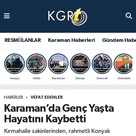
Karaman Haberleri
Gündem Haberleri
RESMİ İLANLAR
Karaman Haberleri
Gündem Habe
Güncel Haberler
Spor Haberleri
Asayiş
Vefat
Karaman
Dünya
Güncel
Gündem
Asayiş Haberleri
HABERLER
VEFAT EDENLER
Ulusal Haberler
Karaman’da Genç Yaşta
Vefat Edenler
Hayatını Kaybetti
Kırmahalle sakinlerinden, rahmetli Konyalı