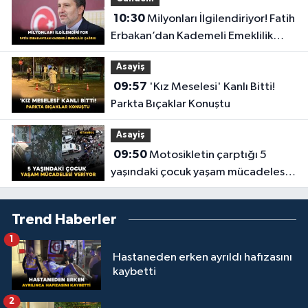
10:30
Milyonları İlgilendiriyor! Fatih
Erbakan’dan Kademeli Emeklilik
Çağrısı
Asayiş
09:57
'Kız Meselesi' Kanlı Bitti!
Parkta Bıçaklar Konuştu
Asayiş
09:50
Motosikletin çarptığı 5
yaşındaki çocuk yaşam mücadelesi
veriyor
Trend Haberler
1
Hastaneden erken ayrıldı hafızasını
kaybetti
2