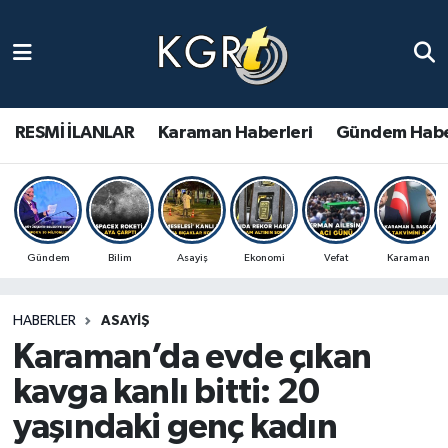
Karaman Haberleri
Gündem Haberleri
RESMİ İLANLAR
Karaman Haberleri
Gündem Habe
Güncel Haberler
Spor Haberleri
Gündem
Bilim
Asayiş
Ekonomi
Vefat
Karaman
Asayiş Haberleri
HABERLER
ASAYIŞ
Ulusal Haberler
Karaman’da evde çıkan
Vefat Edenler
kavga kanlı bitti: 20
yaşındaki genç kadın