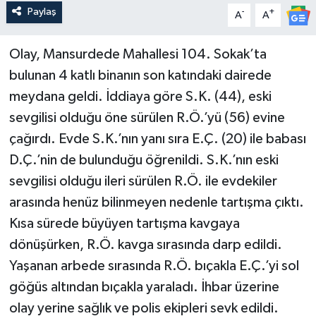
Paylaş
-
+
A
A
Olay, Mansurdede Mahallesi 104. Sokak’ta
bulunan 4 katlı binanın son katındaki dairede
meydana geldi. İddiaya göre S.K. (44), eski
sevgilisi olduğu öne sürülen R.Ö.’yü (56) evine
çağırdı. Evde S.K.’nın yanı sıra E.Ç. (20) ile babası
D.Ç.’nin de bulunduğu öğrenildi. S.K.’nın eski
sevgilisi olduğu ileri sürülen R.Ö. ile evdekiler
arasında henüz bilinmeyen nedenle tartışma çıktı.
Kısa sürede büyüyen tartışma kavgaya
dönüşürken, R.Ö. kavga sırasında darp edildi.
Yaşanan arbede sırasında R.Ö. bıçakla E.Ç.’yi sol
göğüs altından bıçakla yaraladı. İhbar üzerine
olay yerine sağlık ve polis ekipleri sevk edildi.