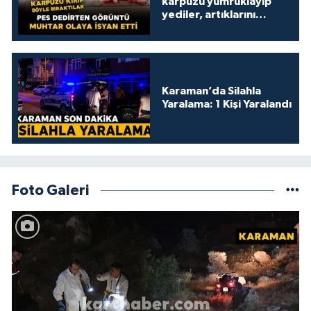
karpuzu yumruklayıp
yediler, artıklarını
kamelyada bıraktılar
Karaman’da Silahla
Yaralama: 1 Kişi Yaralandı
Foto Galeri