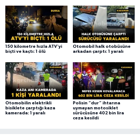
150 kilometre hızla ATV'yi
Otomobil halk otobüsüne
biçti ve kaçtı: 1 ölü
arkadan çarptı: 1 yaralı
Otomobilin elektrikli
Polisin “dur” ihtarına
bisiklete çarptığı kaza
uymayan motosiklet
kamerada: 1 yaralı
sürücüsüne 402 bin lira
ceza kesildi