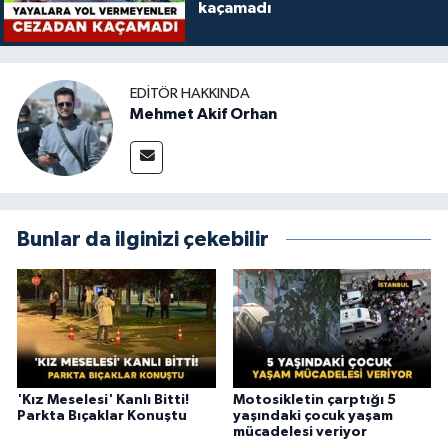
kaçamadı
EDITÖR HAKKINDA
Mehmet Akif Orhan
Bunlar da ilginizi çekebilir
'Kız Meselesi' Kanlı Bitti!
Motosikletin çarptığı 5
Parkta Bıçaklar Konuştu
yaşındaki çocuk yaşam
mücadelesi veriyor