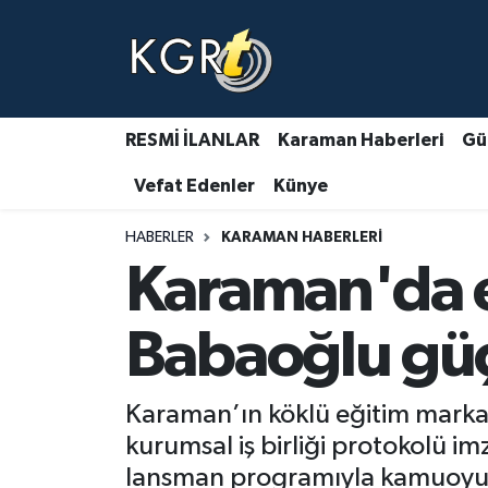
Karaman Haberleri
Gündem Haberleri
RESMİ İLANLAR
Karaman Haberleri
Gü
Vefat Edenler
Künye
Güncel Haberler
HABERLER
KARAMAN HABERLERI
Spor Haberleri
Karaman'da eğ
Asayiş Haberleri
Babaoğlu güçl
Ulusal Haberler
Karaman’ın köklü eğitim markal
Vefat Edenler
kurumsal iş birliği protokolü i
lansman programıyla kamuoyu