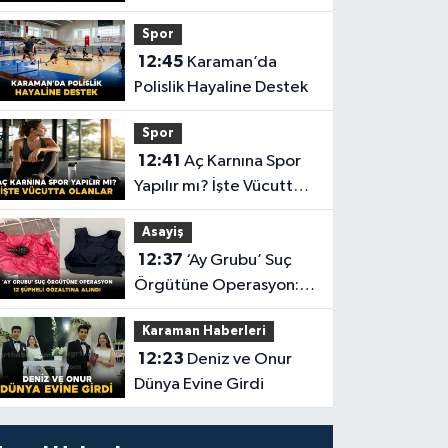
Spor
12:45
Karaman’da
Polislik Hayaline Destek
Spor
12:41
Aç Karnına Spor
Yapılır mı? İşte Vücutta
Olanlar
Asayiş
12:37
‘Ay Grubu’ Suç
Örgütüne Operasyon:
12 Şüpheli Gözaltına
Karaman Haberleri
Alındı
12:23
Deniz ve Onur
Dünya Evine Girdi