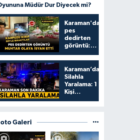
Oyununa Müdür Dur Diyecek mi?
Karaman'da
pes
dedirten
görüntü:
karpuzu
yumruklayıp
yediler,
Karaman’da
artıklarını
Silahla
kamelyada
Yaralama: 1
bıraktılar
Kişi
Yaralandı
Foto Galeri