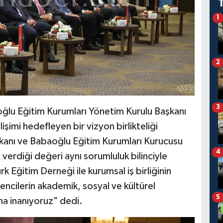
1
2
3
u Eğitim Kurumları Yönetim Kurulu Başkanı
şimi hedefleyen bir vizyon birlikteliği
kanı ve Babaoğlu Eğitim Kurumları Kurucusu
4
rdiği değeri aynı sorumluluk bilinciyle
k Eğitim Derneği ile kurumsal iş birliğinin
ncilerin akademik, sosyal ve kültürel
5
na inanıyoruz" dedi.