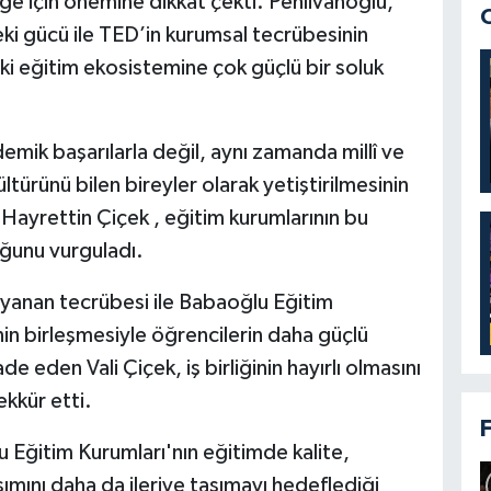
ölge için önemine dikkat çekti. Pehlivanoğlu,
ki gücü ile TED’in kurumsal tecrübesinin
i eğitim ekosistemine çok güçlü bir soluk
mik başarılarla değil, aynı zamanda millî ve
ltürünü bilen bireyler olarak yetiştirilmesinin
i Hayrettin Çiçek , eğitim kurumlarının bu
ğunu vurguladı.
ayanan tecrübesi ile Babaoğlu Eğitim
nin birleşmesiyle öğrencilerin daha güçlü
e eden Vali Çiçek, iş birliğinin hayırlı olmasını
kkür etti.
lu Eğitim Kurumları'nın eğitimde kalite,
aşımını daha da ileriye taşımayı hedeflediği