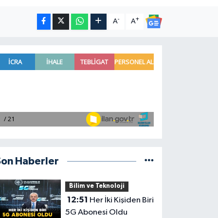
-
+
A
A
Son Haberler
Bilim ve Teknoloji
12:51
Her İki Kişiden Biri
5G Abonesi Oldu