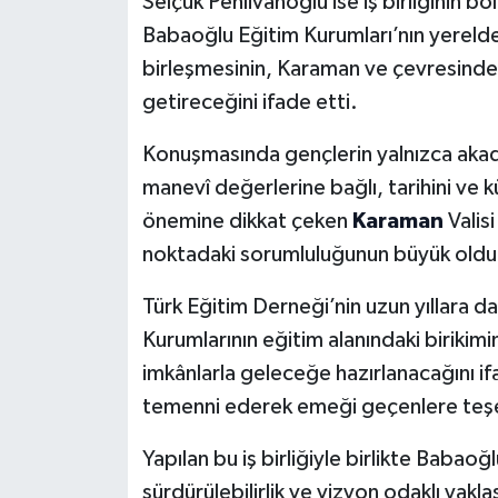
Selçuk Pehlivanoğlu ise iş birliğinin b
Babaoğlu Eğitim Kurumları’nın yerelde
birleşmesinin, Karaman ve çevresindek
getireceğini ifade etti.
Konuşmasında gençlerin yalnızca akade
manevî değerlerine bağlı, tarihini ve kü
önemine dikkat çeken
Karaman
Valis
noktadaki sorumluluğunun büyük oldu
Türk Eğitim Derneği’nin uzun yıllara d
Kurumlarının eğitim alanındaki birikimi
imkânlarla geleceğe hazırlanacağını ifad
temenni ederek emeği geçenlere teşe
Yapılan bu iş birliğiyle birlikte Babaoğ
sürdürülebilirlik ve vizyon odaklı yakl