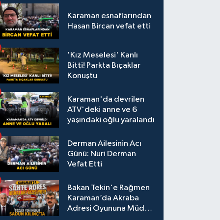
Karaman esnaflarından
Hasan Bircan vefat etti
'Kız Meselesi' Kanlı
Bitti! Parkta Bıçaklar
Konuştu
Karaman'da devrilen
ATV'deki anne ve 6
yaşındaki oğlu yaralandı
Derman Ailesinin Acı
Günü: Nuri Derman
Vefat Etti
Bakan Tekin'e Rağmen
Karaman’da Akraba
Adresi Oyununa Müdür
Dur Diyecek mi?