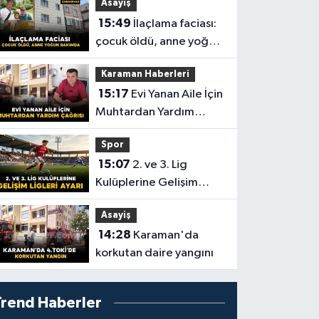
Asayiş
15:49
İlaçlama faciası:
çocuk öldü, anne yoğun
bakımda
Karaman Haberleri
15:17
Evi Yanan Aile İçin
Muhtardan Yardım
Çağrısı
Spor
15:07
2. ve 3. Lig
Kulüplerine Gelişim
Ligleri Ayarı
Asayiş
14:28
Karaman'da
korkutan daire yangını
Trend Haberler