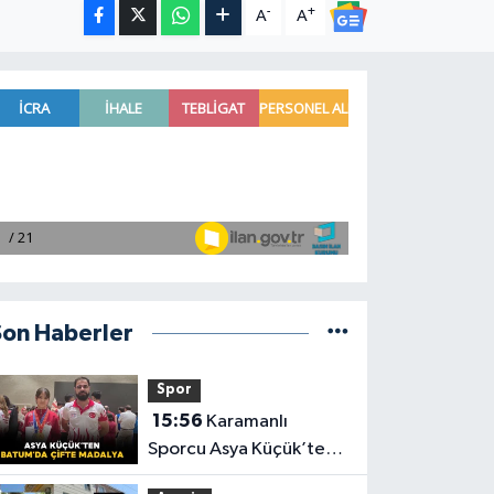
-
+
A
A
Son Haberler
Spor
15:56
Karamanlı
Sporcu Asya Küçük’ten
Batum’da Çifte Madalya