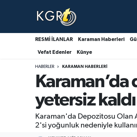
Karaman Haberleri
Gündem Haberleri
RESMİ İLANLAR
Karaman Haberleri
Gü
Vefat Edenler
Künye
Güncel Haberler
HABERLER
KARAMAN HABERLERI
Spor Haberleri
Karaman’da de
Asayiş Haberleri
yetersiz kaldı
Ulusal Haberler
Karaman'da Depozitosu Olan A
Vefat Edenler
2'si yoğunluk nedeniyle kullanım