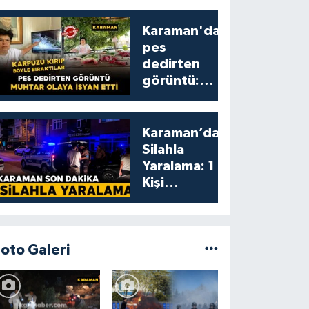
Karaman'da
pes
dedirten
görüntü:
karpuzu
yumruklayıp
yediler,
Karaman’da
artıklarını
Silahla
kamelyada
Yaralama: 1
bıraktılar
Kişi
Yaralandı
Foto Galeri