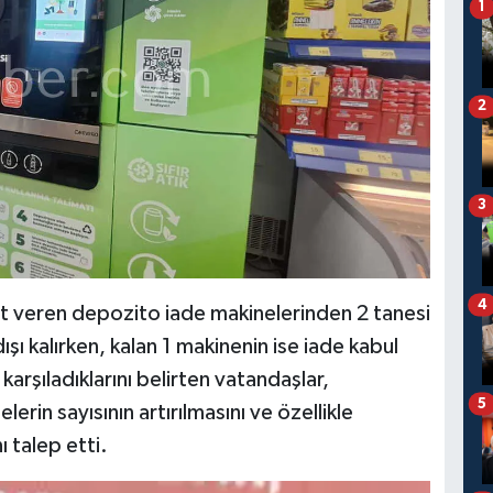
1
2
3
4
et veren depozito iade makinelerinden 2 tanesi
ı kalırken, kalan 1 makinenin ise iade kabul
rşıladıklarını belirten vatandaşlar,
5
in sayısının artırılmasını ve özellikle
 talep etti.