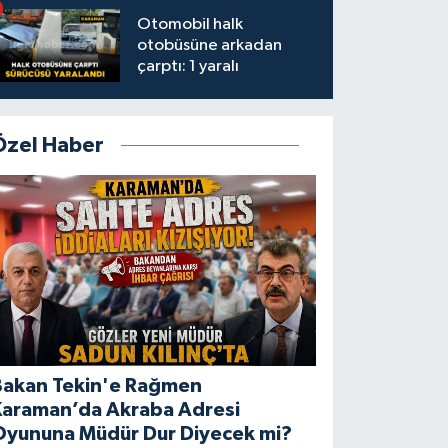
Otomobil halk
otobüsüne arkadan
çarptı: 1 yaralı
Özel Haber
Bakan Tekin'e Rağmen
Karaman’da Akraba Adresi
Oyununa Müdür Dur Diyecek mi?