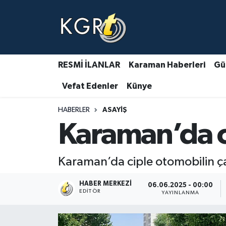
Karaman Haberleri
Gündem Haberleri
RESMİ İLANLAR
Karaman Haberleri
Gü
Vefat Edenler
Künye
Güncel Haberler
HABERLER
ASAYIŞ
Spor Haberleri
Karaman’da ci
Asayiş Haberleri
Karaman’da ciple otomobilin çar
Ulusal Haberler
HABER MERKEZI
06.06.2025 - 00:00
Vefat Edenler
EDITÖR
YAYINLANMA