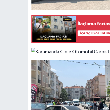
İlaçlama faci
İçeriği Görüntül