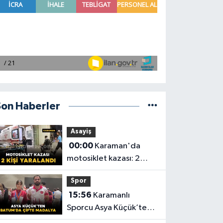
Son Haberler
Asayiş
00:00
Karaman'da
motosiklet kazası: 2
yaralı
Spor
15:56
Karamanlı
Sporcu Asya Küçük’ten
Batum’da Çifte Madalya