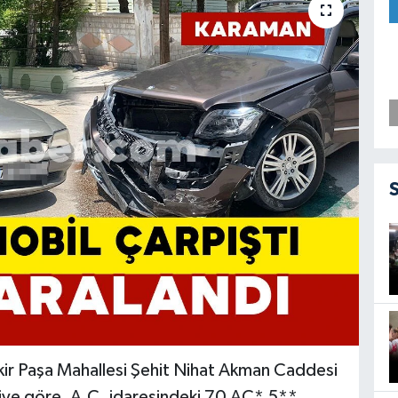
kir Paşa Mahallesi Şehit Nihat Akman Caddesi
giye göre, A.Ç. idaresindeki 70 AC* 5**