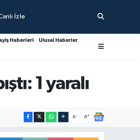
nlı İzle
ayiş Haberleri
Ulusal Haberler
tı: 1 yaralı
-
+
A
A