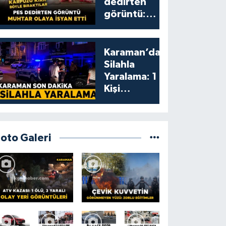
dedirten
görüntü:
karpuzu
yumruklayıp
yediler,
Karaman’da
artıklarını
Silahla
kamelyada
Yaralama: 1
bıraktılar
Kişi
Yaralandı
Foto Galeri