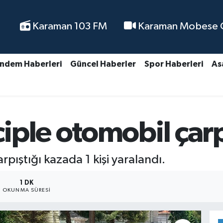
Karaman 103 FM
Karaman Mobese Ca
ndem Haberleri
Güncel Haberler
Spor Haberleri
As
ple otomobil çarpış
pıştığı kazada 1 kişi yaralandı.
1 DK
OKUNMA SÜRESI