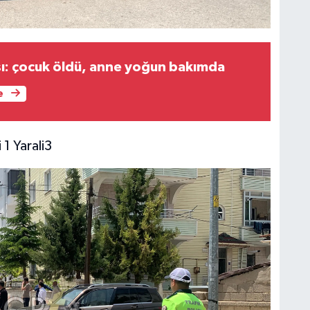
ası: çocuk öldü, anne yoğun bakımda
e