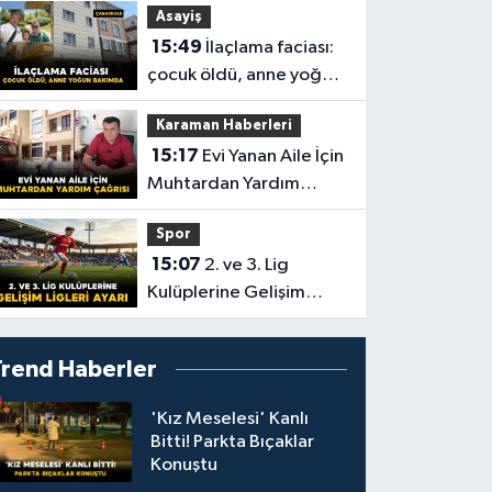
Asayiş
15:49
İlaçlama faciası:
çocuk öldü, anne yoğun
bakımda
Karaman Haberleri
15:17
Evi Yanan Aile İçin
Muhtardan Yardım
Çağrısı
Spor
15:07
2. ve 3. Lig
Kulüplerine Gelişim
Ligleri Ayarı
Trend Haberler
'Kız Meselesi' Kanlı
Bitti! Parkta Bıçaklar
Konuştu